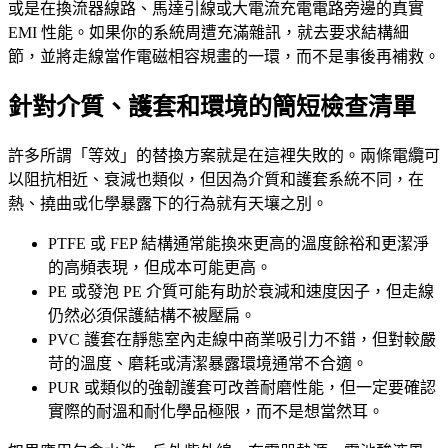
或是在換流器線路、馬達引線或大電流充電電路旁邊的真實
EMI 性能。如果你的系統周遭充滿雜訊，就去要求結構細
節，並將走線當作電磁相容規畫的一環，而不是事後再補救。
針對介質、護套和環境的簡短檢查清單
許多所謂「等效」的替換方案就是在這裡失敗的。兩條電纜可
以阻抗相近、衰減也類似，但因為介質和護套系統不同，在
熱、撓曲或化學暴露下的行為就有天壤之別。
PTFE 或 FEP 結構通常能換來更高的溫度餘裕和更潔淨
的高頻表現，但成本可能更高。
PE 或發泡 PE 介質可能有助於衰減和速度因子，但走線
仍然必須保護結構不被壓扁。
PVC 護套在靜態室內走線中商業吸引力不錯，但對較嚴
苛的溫度、磨耗或清潔暴露環境通常不合適。
PUR 或類似的強韌護套可改善耐磨性能，但一定要確認
實際的耐溫和耐化學品極限，而不是想當然耳。