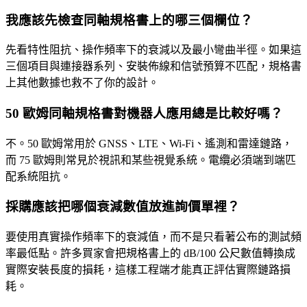
我應該先檢查同軸規格書上的哪三個欄位？
先看特性阻抗、操作頻率下的衰減以及最小彎曲半徑。如果這
三個項目與連接器系列、安裝佈線和信號預算不匹配，規格書
上其他數據也救不了你的設計。
50 歐姆同軸規格書對機器人應用總是比較好嗎？
不。50 歐姆常用於 GNSS、LTE、Wi-Fi、遙測和雷達鏈路，
而 75 歐姆則常見於視訊和某些視覺系統。電纜必須端到端匹
配系統阻抗。
採購應該把哪個衰減數值放進詢價單裡？
要使用真實操作頻率下的衰減值，而不是只看著公布的測試頻
率最低點。許多買家會把規格書上的 dB/100 公尺數值轉換成
實際安裝長度的損耗，這樣工程端才能真正評估實際鏈路損
耗。