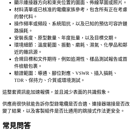
顯示連接器方向和束夾位置的圖面、佈線草圖或照片。
材料清單或已核准的電纜家族參考，包含所有正在考慮
的替代料。
操作頻率或頻段、系統阻抗，以及已知的預估可容許鏈
路損耗。
安裝長度、原型數量、年度批量，以及目標交期。
環境細節：溫度範圍、振動、磨耗、濕氣、化學品和鄰
近的雜訊源。
合規目標和文件期待，例如追溯性、樣品測試報告或首
件檢驗包裹。
驗證範圍：導通、腳位對應、VSWR、插入損耗、
TDR、保持力、介質或環境測試。
這整套資訊能加速報價，並且減少表面的共識假象。
供應商很快就能告訴你型錄電纜是否合適、連接器端接是否改
變了結果，以及客製組件是否比通用的跳接式作法更安全。
常見問答