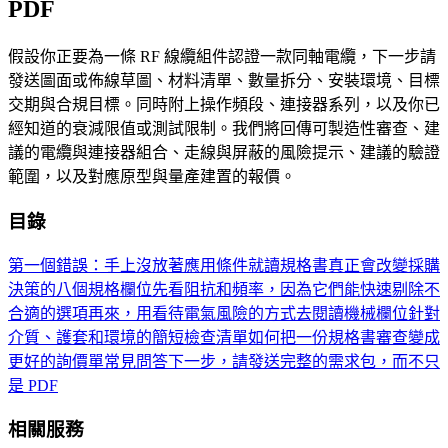
PDF
假設你正要為一條 RF 線纜組件認證一款同軸電纜，下一步請
發送圖面或佈線草圖、材料清單、數量拆分、安裝環境、目標
交期與合規目標。同時附上操作頻段、連接器系列，以及你已
經知道的衰減限值或測試限制。我們將回傳可製造性審查、建
議的電纜與連接器組合、走線與屏蔽的風險提示、建議的驗證
範圍，以及對應原型與量產建置的報價。
目錄
第一個錯誤：手上沒放著應用條件就讀規格書
真正會改變採購
決策的八個規格欄位
先看阻抗和頻率，因為它們能快速剔除不
合適的選項
再來，用看待電氣風險的方式去閱讀機械欄位
針對
介質、護套和環境的簡短檢查清單
如何把一份規格書審查變成
更好的詢價單
常見問答
下一步，請發送完整的需求包，而不只
是 PDF
相關服務