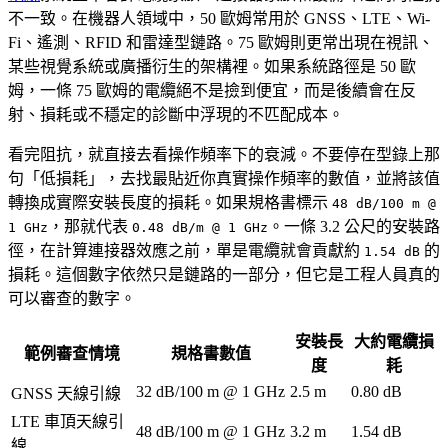
不一致。在機器人領域中，50 歐姆常用於 GNSS、LTE、Wi-
Fi、遙測、RFID 和雷達型鏈路。75 歐姆則更常出現在視訊、
某些視覺系統或廣播衍生的架構裡。如果系統路徑是 50 歐
姆，一條 75 歐姆的電纜絕不是撿到便宜，而是後續會在反
射、損耗或不穩定的診斷中浮現的不匹配成本。
看完阻抗，就直接去看操作頻率下的衰減。不要停在型錄上那
句「低損耗」，去找最貼近你真實操作頻率的數值，並將該值
轉換成實際安裝長度的損耗。如果規格書標示
48 dB/100 m @
，那就代表
。一條 3.2 公尺的安裝路
1 GHz
0.48 dB/m @ 1 GHz
徑，在計算連接器效應之前，單是電纜就會貢獻約
的
1.54 dB
損耗。這個數字依然只是鏈路的一部分，但它是工程人員真的
可以審查的數字。
安裝長
大約電纜損
範例審查情境
規格書數值
度
耗
32 dB/100 m @ 1 GHz
2.5 m
0.80 dB
GNSS 天線引線
LTE 車頂天線引
48 dB/100 m @ 1 GHz
3.2 m
1.54 dB
線