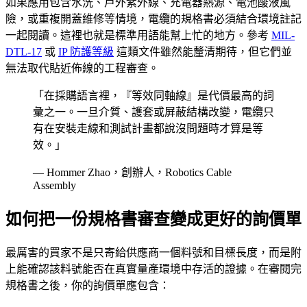
如果應用包含水洗、戶外紫外線、充電器熱源、電池酸液風
險，或重複開蓋維修等情境，電纜的規格書必須結合環境註記
一起閱讀。這裡也就是標準用語能幫上忙的地方。參考
MIL-
DTL-17
或
IP 防護等級
這類文件雖然能釐清期待，但它們並
無法取代貼近佈線的工程審查。
「在採購語言裡，『等效同軸線』是代價最高的詞
彙之一。一旦介質、護套或屏蔽結構改變，電纜只
有在安裝走線和測試計畫都說沒問題時才算是等
效。」
— Hommer Zhao，創辦人，Robotics Cable
Assembly
如何把一份規格書審查變成更好的詢價單
最厲害的買家不是只寄給供應商一個料號和目標長度，而是附
上能確認該料號能否在真實量產環境中存活的證據。在審閱完
規格書之後，你的詢價單應包含：