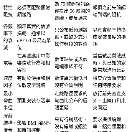
為 75 歐姆視訊路
特性
必須匹配整個射
報價之前先確認
徑提出 50 歐姆的
阻抗
頻鏈路
端到端的阻抗
電纜，或反過來
各頻
顯示真實的信號
只公布低頻測試
以真實頻率轉換
率下
損耗，通常以
點，或缺少靠近
成安裝長度的損
的衰
dB/100 公尺為單
操作頻段的數值
耗
減
位
在某些應用中影
當信號品質敏感
數值缺失或與該
電容
響信號行為和相
時，與已知的家
電纜家族不符
容性
族常規進行比對
速度
有助於傳播和相
數值異常偏低且
檢查介質類型和
因子
位敏感型鏈路
沒有介質說明
任何時序要求
最小
走線路徑要求的
放行前先審查支
彎曲
預測安裝存活率
彎曲比公布的極
架、出線口和束
半徑
限更緊
夾間距
屏蔽
只有行銷話術，
要求提供編織
結構 /
影響 EMI 強固性
沒有編織或鋁箔
率、鋁箔類型和
覆蓋
和雜訊控制