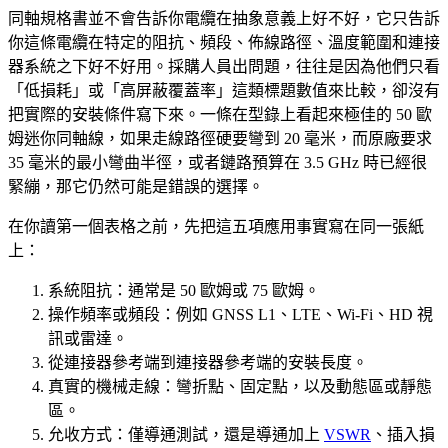
同軸規格書並不會告訴你電纜在抽象意義上好不好，它只告訴
你這條電纜在特定的阻抗、頻段、佈線路徑、溫度範圍和連接
器系統之下好不好用。採購人員出問題，往往是因為他們只看
「低損耗」或「高屏蔽覆蓋率」這類標題數值來比較，卻沒有
把實際的安裝條件寫下來。一條在型錄上看起來極佳的 50 歐
姆迷你同軸線，如果走線路徑硬要彎到 20 毫米，而原廠要求
35 毫米的最小彎曲半徑，或者鏈路預算在 3.5 GHz 時已經很
緊繃，那它仍然可能是錯誤的選擇。
在你讀第一個表格之前，先把這五項應用事實寫在同一張紙
上：
系統阻抗：通常是 50 歐姆或 75 歐姆。
操作頻率或頻段：例如 GNSS L1、LTE、Wi-Fi、HD 視
訊或雷達。
從連接器參考端到連接器參考端的安裝長度。
真實的機械走線：彎折點、固定點，以及動態區或靜態
區。
允收方式：僅導通測試，還是導通加上
VSWR
、插入損