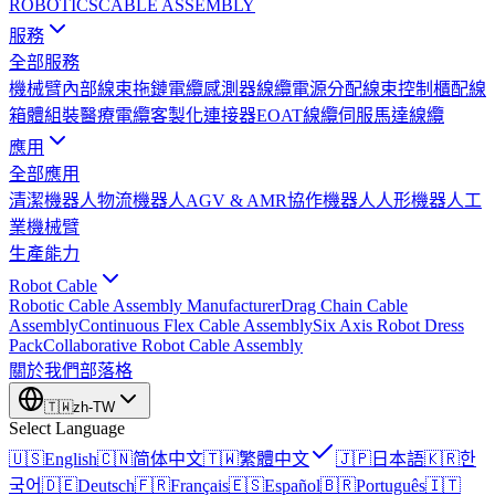
ROBOTICS
CABLE ASSEMBLY
服務
全部服務
機械臂內部線束
拖鏈電纜
感測器線纜
電源分配線束
控制櫃配線
箱體組裝
醫療電纜
客製化連接器
EOAT線纜
伺服馬達線纜
應用
全部應用
清潔機器人
物流機器人
AGV & AMR
協作機器人
人形機器人
工
業機械臂
生產能力
Robot Cable
Robotic Cable Assembly Manufacturer
Drag Chain Cable
Assembly
Continuous Flex Cable Assembly
Six Axis Robot Dress
Pack
Collaborative Robot Cable Assembly
關於我們
部落格
🇹🇼
zh-TW
Select Language
🇺🇸
English
🇨🇳
简体中文
🇹🇼
繁體中文
🇯🇵
日本語
🇰🇷
한
국어
🇩🇪
Deutsch
🇫🇷
Français
🇪🇸
Español
🇧🇷
Português
🇮🇹