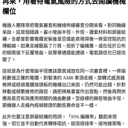
再來，用看待電氣風險的方式去閱讀機械
欄位
機器人團隊常把電氣審查和機械佈線審查分開來看。對同軸線
來說，這是個錯誤。最小彎曲半徑、外徑、護套材料和屏蔽結
構，全都會影響電纜安裝後是否還能表現得像一條受控阻抗的
傳輸線。如果走線壓扁了介質、扭折了編織層，或在低於公布
的極限值下反覆彎曲，就算導通還能通過，電氣路徑也已經改
變了。
這就是為什麼彎曲半徑應該跟衰減放在同一次審查裡。一條損
耗數值正確的電纜，對緊湊的 AMR 車頂走線、旋轉式感測器
桅桿或經過電纜接頭板的機櫃出口來說，仍然可能出錯。針對
移動或頻繁維修的路徑，請把規格書當作出發點，然後再問供
應商是否有與應用相關的撓曲數據。型錄裡的靜態彎曲半徑，
跟機器人走線內經過驗證的動態壽命並不一樣。
此外也要注意屏蔽結構的用詞。「95% 編織率」聽起來很
強，但它並不自動代表轉移阻抗、鋁箔搭接率、接地線策略，