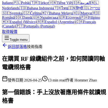
Italiano
🇵🇱
Polski
🇹🇷
Türkçe
🇻🇳
Tiếng Việt
🇸🇦
العربية
🇳🇱
Nederlands
🇮🇩
Bahasa Indonesia
🇹🇭
ไทย
🇮🇳
हिन्दी
🇮🇱
עברית
🇸🇪
Svenska
🇨🇿
Čeština
🇲🇾
Bahasa Melayu
🇭🇺
Magyar
🇷🇴
Română
🇩🇰
Dansk
🇺🇦
Українська
🇬🇷
Ελληνικά
🇵🇭
Filipino
🇲🇽
Español (México)
🇦🇷
Español (Argentina)
🇨🇦
Français
(Canada)
🇵🇹
Português (Portugal)
取得報價
Toggle menu
返回部落格
技術指南
在購買 RF 線纜組件之前，如何閱讀同軸
電纜規格書
發佈日期
2026-04-25
13 min read
作者
Hommer Zhao
第一個錯誤：手上沒放著應用條件就讀規
格書