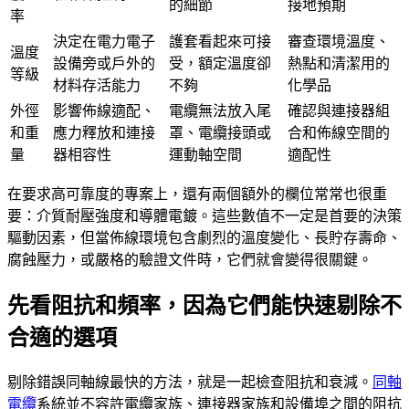
的細節
接地預期
率
決定在電力電子
護套看起來可接
審查環境溫度、
溫度
設備旁或戶外的
受，額定溫度卻
熱點和清潔用的
等級
材料存活能力
不夠
化學品
外徑
影響佈線適配、
電纜無法放入尾
確認與連接器組
和重
應力釋放和連接
罩、電纜接頭或
合和佈線空間的
量
器相容性
運動軸空間
適配性
在要求高可靠度的專案上，還有兩個額外的欄位常常也很重
要：介質耐壓強度和導體電鍍。這些數值不一定是首要的決策
驅動因素，但當佈線環境包含劇烈的溫度變化、長貯存壽命、
腐蝕壓力，或嚴格的驗證文件時，它們就會變得很關鍵。
先看阻抗和頻率，因為它們能快速剔除不
合適的選項
剔除錯誤同軸線最快的方法，就是一起檢查阻抗和衰減。
同軸
電纜
系統並不容許電纜家族、連接器家族和設備埠之間的阻抗