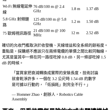
Wi-Fi 無線電延伸
76 dB/100 m @ 2.4
1.8 m
1.37 dB
GHz
線
5.8 GHz 射頻鏈
125 dB/100 m @ 5.8
1.2 m
1.50 dB
GHz
路
21 dB/100 m @ 100
12 m
2.52 dB
75 歐姆視訊路徑
MHz
確切的允收門檻取決於收發機、天線增益和全系統的餘裕度。
重點是，採購絕不應該只在兩條電纜的單價之間比較同軸線，
尤其是當其中一條在同一路徑吃掉 0.8 dB，另一條卻吃掉 1.5
dB 的時候。
「當買家把衰減轉換成實際的安裝長度，技術討論
就會乾淨許多。一個在 3.2 公尺時 1.54 dB 的數字
是可據以行動的，「低損耗」則完全不行。」
— Hommer Zhao，創辦人，Robotics Cable
Assembly