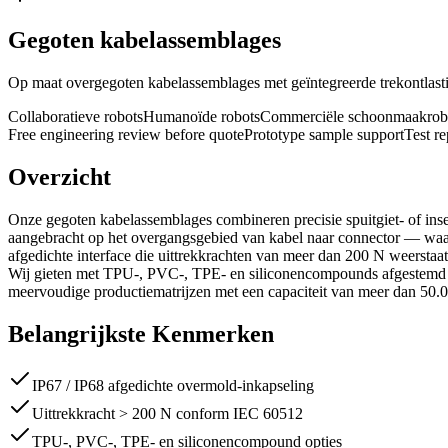
Gegoten kabelassemblages
Op maat overgegoten kabelassemblages met geïntegreerde trekontlasti
Collaboratieve robots
Humanoïde robots
Commerciële schoonmaakrob
Free engineering review before quote
Prototype sample support
Test r
Overzicht
Onze gegoten kabelassemblages combineren precisie spuitgiet- of inse
aangebracht op het overgangsgebied van kabel naar connector — waar
afgedichte interface die uittrekkrachten van meer dan 200 N weerstaat,
Wij gieten met TPU-, PVC-, TPE- en siliconencompounds afgestemd op 
meervoudige productiematrijzen met een capaciteit van meer dan 5
Belangrijkste Kenmerken
IP67 / IP68 afgedichte overmold-inkapseling
Uittrekkracht > 200 N conform IEC 60512
TPU-, PVC-, TPE- en siliconencompound opties