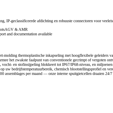
ng, IP-geclassificeerde afdichting en robuuste connectoren voor veele
ots
AGV & AMR
eport and documentation available
rt-molding thermoplastische inkapseling met hoogflexibele geleiders va
mee het zwakste faalpunt van conventionele gecrimpt of vergoten ontw
 vocht- en stofinsijpeling blokkeert tot IP67/IP68-niveau, en miljoenen
uw bedrijfstemperatuurbereik, chemisch blootstellingsprofiel en vere
0.000 assemblages per maand — onze interne spuitgietcellen draaien