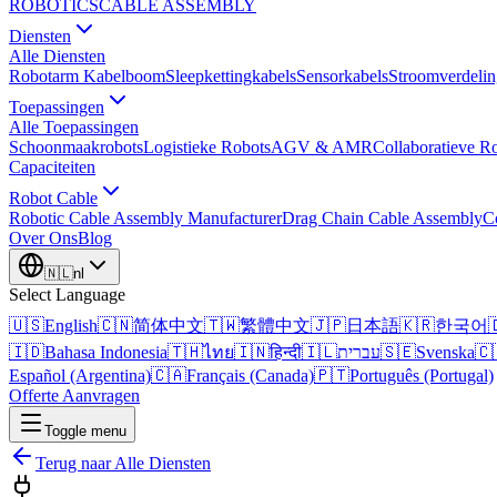
ROBOTICS
CABLE ASSEMBLY
Diensten
Alle Diensten
Robotarm Kabelboom
Sleepkettingkabels
Sensorkabels
Stroomverdelin
Toepassingen
Alle Toepassingen
Schoonmaakrobots
Logistieke Robots
AGV & AMR
Collaboratieve R
Capaciteiten
Robot Cable
Robotic Cable Assembly Manufacturer
Drag Chain Cable Assembly
C
Over Ons
Blog
🇳🇱
nl
Select Language
🇺🇸
English
🇨🇳
简体中文
🇹🇼
繁體中文
🇯🇵
日本語
🇰🇷
한국어

🇮🇩
Bahasa Indonesia
🇹🇭
ไทย
🇮🇳
हिन्दी
🇮🇱
עברית
🇸🇪
Svenska
🇨
Español (Argentina)
🇨🇦
Français (Canada)
🇵🇹
Português (Portugal)
Offerte Aanvragen
Toggle menu
Terug naar Alle Diensten