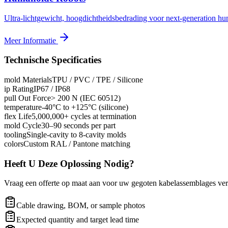
Ultra-lichtgewicht, hoogdichtheidsbedrading voor next-generation hu
Meer Informatie
Technische Specificaties
mold Materials
TPU / PVC / TPE / Silicone
ip Rating
IP67 / IP68
pull Out Force
> 200 N (IEC 60512)
temperature
-40°C to +125°C (silicone)
flex Life
5,000,000+ cycles at termination
mold Cycle
30–90 seconds per part
tooling
Single-cavity to 8-cavity molds
colors
Custom RAL / Pantone matching
Heeft U Deze Oplossing Nodig?
Vraag een offerte op maat aan voor uw gegoten kabelassemblages verei
Cable drawing, BOM, or sample photos
Expected quantity and target lead time