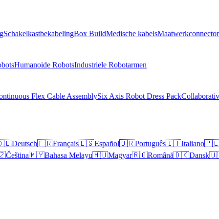
g
Schakelkastbekabeling
Box Build
Medische kabels
Maatwerkconnecto
obots
Humanoide Robots
Industriele Robotarmen
ontinuous Flex Cable Assembly
Six Axis Robot Dress Pack
Collaborati
🇪
Deutsch
🇫🇷
Français
🇪🇸
Español
🇧🇷
Português
🇮🇹
Italiano
🇵
🇿
Čeština
🇲🇾
Bahasa Melayu
🇭🇺
Magyar
🇷🇴
Română
🇩🇰
Dansk
🇺