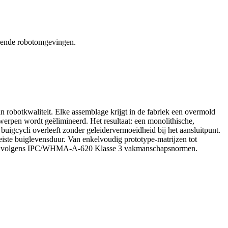
isende robotomgevingen.
n robotkwaliteit. Elke assemblage krijgt in de fabriek een overmold
erpen wordt geëlimineerd. Het resultaat: een monolithische,
 buigcycli overleeft zonder geleidervermoeidheid bij het aansluitpunt.
iste buiglevensduur. Van enkelvoudig prototype-matrijzen tot
 24/7 volgens IPC/WHMA-A-620 Klasse 3 vakmanschapsnormen.