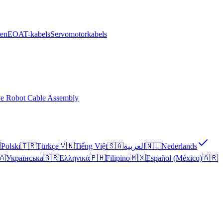
ren
EOAT-kabels
Servomotorkabels
ve Robot Cable Assembly

Polski
🇹🇷
Türkçe
🇻🇳
Tiếng Việt
🇸🇦
العربية
🇳🇱
Nederlands
🇦
Українська
🇬🇷
Ελληνικά
🇵🇭
Filipino
🇲🇽
Español (México)
🇦🇷