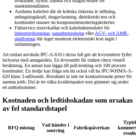
avskalade, hylsor, märkta och dragna ledare för
maskininstallation.
Anslutna kabelset där de kritiska riskerna är stiftning,
utdragningskraft, dragavlastning, dielektriskt test och
kontinuitet snarare än komponentmonteringskriterier.
Fältservice reservkablar och kabelnätsmoduler för
industrirobotarmar
,
samarbetsrobotar
eller
AGV- och AMR-
plattformar
där inget monterat elektroniskt kort ingår i
omfattningen.
Att endast använda IPC-A-610 i dessa fall gör att leverantörer fyller
luckorna med antaganden. En leverantör får endast citera visuell
besiktning. En annan kan lägga till pull-testning och 100 procent
kontinuitet. En tredje kan fråga om du också vill ha IPC/WHMA-A-
620 klass 3-utförande. Resultatet är inte tre konkurrerande priser för
samma jobb. Det är tre olika kvalitetspaket som gömmer sig under
ett artikelnummer.
Kostnaden och ledtidsskadan som orsakas
av fel standardstapel
Typis
Vad händer i
RFQ misstag
Fabrikspåverkan
kommersi
sourcing
result