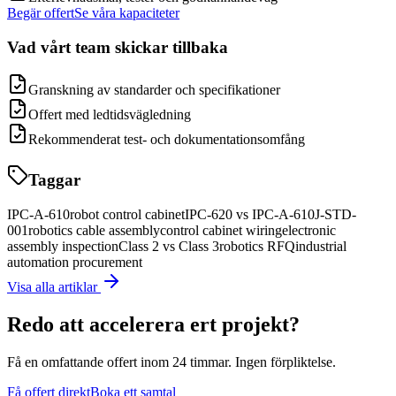
Begär offert
Se våra kapaciteter
Vad vårt team skickar tillbaka
Granskning av standarder och specifikationer
Offert med ledtidsvägledning
Rekommenderat test- och dokumentationsomfång
Taggar
IPC-A-610
robot control cabinet
IPC-620 vs IPC-A-610
J-STD-
001
robotics cable assembly
control cabinet wiring
electronic
assembly inspection
Class 2 vs Class 3
robotics RFQ
industrial
automation procurement
Visa alla artiklar
Redo att accelerera ert projekt?
Få en omfattande offert inom 24 timmar. Ingen förpliktelse.
Få offert direkt
Boka ett samtal