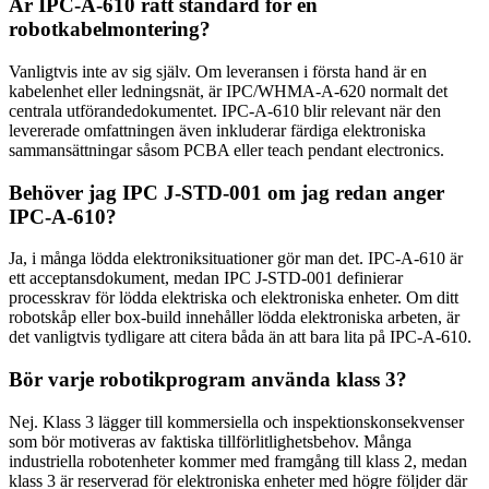
Är IPC-A-610 rätt standard för en
robotkabelmontering?
Vanligtvis inte av sig själv. Om leveransen i första hand är en
kabelenhet eller ledningsnät, är IPC/WHMA-A-620 normalt det
centrala utförandedokumentet. IPC-A-610 blir relevant när den
levererade omfattningen även inkluderar färdiga elektroniska
sammansättningar såsom PCBA eller teach pendant electronics.
Behöver jag IPC J-STD-001 om jag redan anger
IPC-A-610?
Ja, i många lödda elektroniksituationer gör man det. IPC-A-610 är
ett acceptansdokument, medan IPC J-STD-001 definierar
processkrav för lödda elektriska och elektroniska enheter. Om ditt
robotskåp eller box-build innehåller lödda elektroniska arbeten, är
det vanligtvis tydligare att citera båda än att bara lita på IPC-A-610.
Bör varje robotikprogram använda klass 3?
Nej. Klass 3 lägger till kommersiella och inspektionskonsekvenser
som bör motiveras av faktiska tillförlitlighetsbehov. Många
industriella robotenheter kommer med framgång till klass 2, medan
klass 3 är reserverad för elektroniska enheter med högre följder där