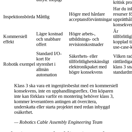
kritisk pr
Har du i
Högre med hårdare
resurser fö
Inspektionsbörda
Måttlig
acceptansförväntningar
upprätthål
konsekve
Är
Lägre kostnad
Högre arbets-,
Kommersiell
tillförlitl
och snabbare
utbildnings- och
effekt
kopplad til
offert
revisionskostnader
use-case-
Standard I/O-
Säkerhets- eller
Vilken ra
kort för
tillförlitlighetskänsligt
rättfärdig
Robotik exempel
styrenhet i
elektronikpaket med
klass 3 sn
allmän
högre konsekvens
standardm
automation
Klass 3 ska vara ett ingenjörsbeslut med en kommersiell
konsekvens, inte en upphandlingsreflex. Om köparen
inte kan förklara varför en montering behöver klass 3,
kommer leverantören antingen att övercitera,
underskatta eller starta projektet med redan inbyggd
osäkerhet.
—
Robotics Cable Assembly Engineering Team