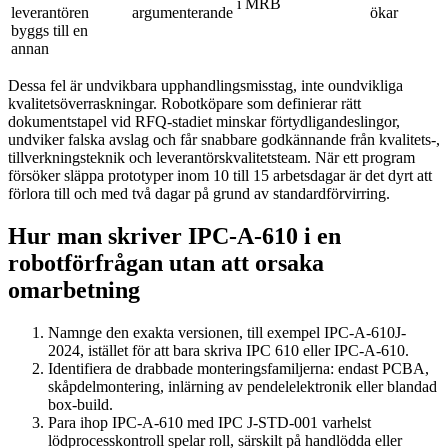
i MRB
leverantören
argumenterande
ökar
byggs till en
annan
Dessa fel är undvikbara upphandlingsmisstag, inte oundvikliga
kvalitetsöverraskningar. Robotköpare som definierar rätt
dokumentstapel vid RFQ-stadiet minskar förtydligandeslingor,
undviker falska avslag och får snabbare godkännande från kvalitets-,
tillverkningsteknik och leverantörskvalitetsteam. När ett program
försöker släppa prototyper inom 10 till 15 arbetsdagar är det dyrt att
förlora till och med två dagar på grund av standardförvirring.
Hur man skriver IPC-A-610 i en
robotförfrågan utan att orsaka
omarbetning
Namnge den exakta versionen, till exempel IPC-A-610J-
2024, istället för att bara skriva IPC 610 eller IPC-A-610.
Identifiera de drabbade monteringsfamiljerna: endast PCBA,
skåpdelmontering, inlärning av pendelelektronik eller blandad
box-build.
Para ihop IPC-A-610 med IPC J-STD-001 varhelst
lödprocesskontroll spelar roll, särskilt på handlödda eller