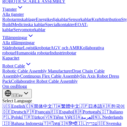
ROBOTICS
CABLE ASSEMBLY
Tjanster
Alla tjanster
Robotarmskablage
Energikedjakablar
Sensorkablar
Kraftdistribution
Sty
Build
Medicinska kablar
Specialkontakter
EOAT-
kablar
Servomotorkablar
Tillämpningar
Alla tillämpningar
Städrobotar
Logistikrobotar
AGV och AMR
Kollaborativa
robotar
Humanoida robotar
Industrirobotar
Kapacitet
Robot Cable
Robotic Cable Assembly Manufacturer
Drag Chain Cable
Assembly
Continuous Flex Cable Assembly
Six Axis Robot Dress
Pack
Collaborative Robot Cable Assembly
Om oss
Blogg
🇸🇪
sv
Select Language
🇺🇸
English
🇨🇳
简体中文
🇹🇼
繁體中文
🇯🇵
日本語
🇰🇷
한국어
🇩🇪
Deutsch
🇫🇷
Français
🇪🇸
Español
🇧🇷
Português
🇮🇹
Italiano
🇵🇱
Polski
🇹🇷
Türkçe
🇻🇳
Tiếng Việt
🇸🇦
العربية
🇳🇱
Nederlands
🇮🇩
Bahasa Indonesia
🇹🇭
ไทย
🇮🇳
हिन्दी
🇮🇱
עברית
🇸🇪
Svenska