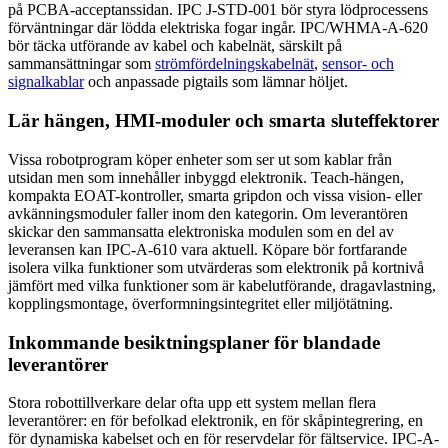
på PCBA-acceptanssidan. IPC J-STD-001 bör styra lödprocessens
förväntningar där lödda elektriska fogar ingår. IPC/WHMA-A-620
bör täcka utförande av kabel och kabelnät, särskilt på
sammansättningar som
strömfördelningskabelnät
,
sensor- och
signalkablar
och anpassade pigtails som lämnar höljet.
Lär hängen, HMI-moduler och smarta sluteffektorer
Vissa robotprogram köper enheter som ser ut som kablar från
utsidan men som innehåller inbyggd elektronik. Teach-hängen,
kompakta EOAT-kontroller, smarta gripdon och vissa vision- eller
avkänningsmoduler faller inom den kategorin. Om leverantören
skickar den sammansatta elektroniska modulen som en del av
leveransen kan IPC-A-610 vara aktuell. Köpare bör fortfarande
isolera vilka funktioner som utvärderas som elektronik på kortnivå
jämfört med vilka funktioner som är kabelutförande, dragavlastning,
kopplingsmontage, överformningsintegritet eller miljötätning.
Inkommande besiktningsplaner för blandade
leverantörer
Stora robottillverkare delar ofta upp ett system mellan flera
leverantörer: en för befolkad elektronik, en för skåpintegrering, en
för dynamiska kabelset och en för reservdelar för fältservice. IPC-A-