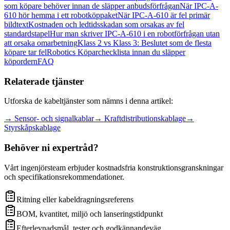
som köpare behöver innan de släpper anbudsförfrågan
När IPC-A-
610 hör hemma i ett robotköppaket
När IPC-A-610 är fel primär
bildtext
Kostnaden och ledtidsskadan som orsakas av fel
standardstapel
Hur man skriver IPC-A-610 i en robotförfrågan utan
att orsaka omarbetning
Klass 2 vs Klass 3: Beslutet som de flesta
köpare tar fel
Robotics Köparchecklista innan du släpper
köpordern
FAQ
Relaterade tjänster
Utforska de kabeltjänster som nämns i denna artikel:
→
Sensor- och signalkablar
→
Kraftdistributionskablage
→
Styrskåpskablage
Behöver ni expertråd?
Vårt ingenjörsteam erbjuder kostnadsfria konstruktionsgranskningar
och specifikationsrekommendationer.
Ritning eller kabeldragningsreferens
BOM, kvantitet, miljö och lanseringstidpunkt
Efterlevnadsmål, tester och godkännandeväg