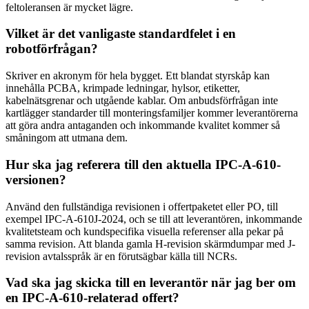
feltoleransen är mycket lägre.
Vilket är det vanligaste standardfelet i en
robotförfrågan?
Skriver en akronym för hela bygget. Ett blandat styrskåp kan
innehålla PCBA, krimpade ledningar, hylsor, etiketter,
kabelnätsgrenar och utgående kablar. Om anbudsförfrågan inte
kartlägger standarder till monteringsfamiljer kommer leverantörerna
att göra andra antaganden och inkommande kvalitet kommer så
småningom att utmana dem.
Hur ska jag referera till den aktuella IPC-A-610-
versionen?
Använd den fullständiga revisionen i offertpaketet eller PO, till
exempel IPC-A-610J-2024, och se till att leverantören, inkommande
kvalitetsteam och kundspecifika visuella referenser alla pekar på
samma revision. Att blanda gamla H-revision skärmdumpar med J-
revision avtalsspråk är en förutsägbar källa till NCRs.
Vad ska jag skicka till en leverantör när jag ber om
en IPC-A-610-relaterad offert?