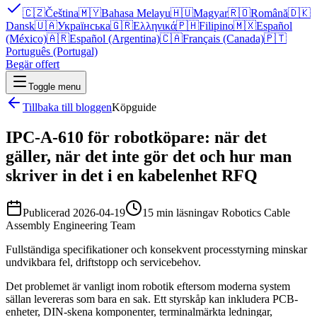
🇨🇿
Čeština
🇲🇾
Bahasa Melayu
🇭🇺
Magyar
🇷🇴
Română
🇩🇰
Dansk
🇺🇦
Українська
🇬🇷
Ελληνικά
🇵🇭
Filipino
🇲🇽
Español
(México)
🇦🇷
Español (Argentina)
🇨🇦
Français (Canada)
🇵🇹
Português (Portugal)
Begär offert
Toggle menu
Tillbaka till bloggen
Köpguide
IPC-A-610 för robotköpare: när det
gäller, när det inte gör det och hur man
skriver in det i en kabelenhet RFQ
Publicerad
2026-04-19
15 min läsning
av
Robotics Cable
Assembly Engineering Team
Fullständiga specifikationer och konsekvent processtyrning minskar
undvikbara fel, driftstopp och servicebehov.
Det problemet är vanligt inom robotik eftersom moderna system
sällan levereras som bara en sak. Ett styrskåp kan inkludera PCB-
enheter, DIN-skena komponenter, terminalmärkta ledningar,