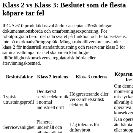
Klass 2 vs Klass 3: Beslutet som de flesta
köpare tar fel
IPC-A-610 produktklassval ändrar acceptansförväntningar,
dokumentationsbörda och omarbetningsexponering. För
robotprogram beror det rätta svaret på funktion och felkonsekvens,
inte på marknadsföringsspråk. Många robottillverkare använder
klass 2 för industriell standardutrustning och reserverar klass 3 för
sammansättningar där fel skapar en klart högre
tillförlitlighetskonsekvens, regulatorisk börda eller
återvinningskostnad.
Köparens
Beslutsfaktor
Klass 2 tendens
Klass 3 tendens
bes
Om denn
Dedikerad
montering
Högpresterande eller
Typisk
serviceelektronik
misslycka
verksamhetskritisk
utrustningsprofil
i normal
allvarlig 
elektronik
industriell drift
operativa
konsekve
Kan opera
Planerat
Låg tolerans för
återhämta 
Servicevänlighet
underhåll och
driftavbrott
eller stopp
utbyte möjligt