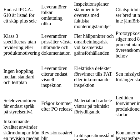
Inspektionsplaner
Leverantörer
Endast IPC-A-
stämmer inte
Citatspridni
tolkar
610 är listad för
överens med
ser bred ut 
omfattning
ett skåp plus sele
faktiska
inte jämförb
olika
monteringsfamiljer
Prototypkos
Klass 3
Leverantörer
Fler hållpunkter och
stiger med 8 
specificeras utan
prissätter värsta
omarbetningsrisk
procent utan
revidering eller
utförande och
vid kosmetiska
överenskom
produktmotivering
dokumentation
gränsförhållanden
behov
Leverantören
Elektriska defekter
Ingen koppling
citerar endast
försvinner tills FAT
Sen missly
mellan standard
visuell
eller inkommande
förlänger sta
och testplan
inspektion
inspektion
Ledtiden
Seleleverantören
Material och arbete
Frågor kommer
försvinner i
får endast språk
väntar på tekniskt
efter PO release
produktione
på styrelsenivå
förtydligande
startar
Inkommande
kvalitet använder
skärmdumpar från
Revisionsspåret
Kontanter o
Lotdispositionsstånd
en revision medan
blir
leveransförs