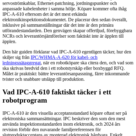
servoströmkablar, Ethernet-patchning, jordningspunkter och
anpassade kabelenheter i samma hölje. Köpare kommer ofta ihåg
IPC-A-610 eftersom det är det mest erkända
elektronikinspektionsdokumentet. De placerar den sedan överallt,
inklusive på sammanställningar där det inte är den primära
utförandestandarden. Den genvägen skapar offertljud, förebyggbara
NCRs och leverantörsjämförelser som faktiskt inte är äpplen till
äpplen.
Den här guiden förklarar vad IPC-A-610 egentligen täcker, hur den
skiljer sig från
IPC/WHMA-A-620 för kabel- och
ledningsnätaggregat
, när en robotköpare ska citera den, och vad som
ska skrivas bredvid den i ett robotstyrskåp eller boxbyggd RFQ.
Målet är praktiskt: bättre leverantörsanpassning, färre inkommande
tvister och snabbare utsläpp till produktion.
Vad IPC-A-610 faktiskt täcker i ett
robotprogram
IPC-A-610 är den visuella acceptansstandard köpare oftast ser på
elektroniska sammansättningar. IPC beskriver den som den mest
använda inspektionsstandarden inom elektronik, och 2024 års
revision förblir den nuvarande familjereferensen för
slutproduktacceptans av monterad elektronisk hårdvara. Enkelt