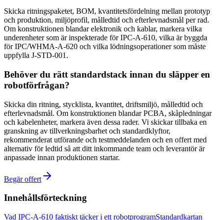
Skicka ritningspaketet, BOM, kvantitetsfördelning mellan prototyp
och produktion, miljöprofil, målledtid och efterlevnadsmål per rad.
Om konstruktionen blandar elektronik och kablar, markera vilka
underenheter som är inspekterade för IPC-A-610, vilka är byggda
för IPC/WHMA-A-620 och vilka lödningsoperationer som måste
uppfylla J-STD-001.
Behöver du rätt standardstack innan du släpper en
robotförfrågan?
Skicka din ritning, stycklista, kvantitet, driftsmiljö, målledtid och
efterlevnadsmål. Om konstruktionen blandar PCBA, skåpledningar
och kabelenheter, markera även dessa rader. Vi skickar tillbaka en
granskning av tillverkningsbarhet och standardklyftor,
rekommenderat utförande och testmeddelanden och en offert med
alternativ för ledtid så att ditt inkommande team och leverantör är
anpassade innan produktionen startar.
Begär offert
Innehållsförteckning
Vad IPC-A-610 faktiskt täcker i ett robotprogram
Standardkartan