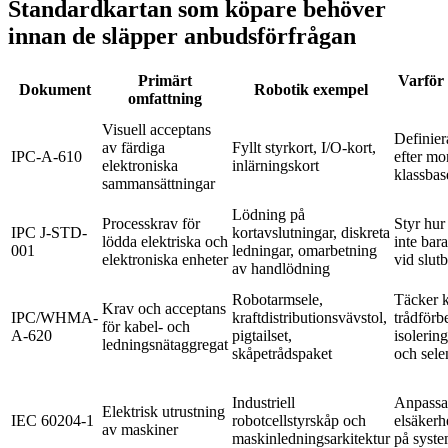
Standardkartan som köpare behöver
innan de släpper anbudsförfrågan
Primärt
Varför 
Dokument
Robotik exempel
omfattning
Visuell acceptans
Definier
av färdiga
Fyllt styrkort, I/O-kort,
IPC-A-610
efter mo
elektroniska
inlärningskort
klassbas
sammansättningar
Lödning på
Processkrav för
Styr hur
IPC J-STD-
kortavslutningar, diskreta
lödda elektriska och
inte bara
001
ledningar, omarbetning
elektroniska enheter
vid slut
av handlödning
Robotarmsele,
Täcker 
Krav och acceptans
IPC/WHMA-
kraftdistributionsvävstol,
trådförb
för kabel- och
A-620
pigtailset,
isolerin
ledningsnätaggregat
skåpetrådspaket
och sele
Industriell
Anpassa
Elektrisk utrustning
IEC 60204-1
robotcellstyrskåp och
elsäkerh
av maskiner
maskinledningsarkitektur
på syst