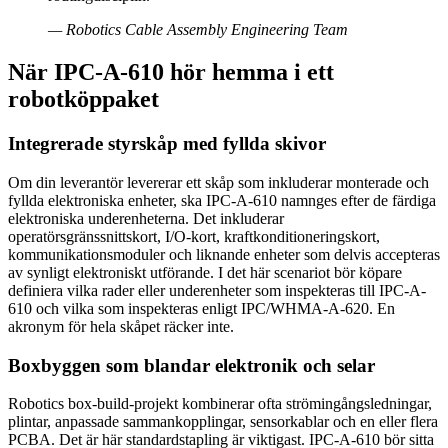
—
Robotics Cable Assembly Engineering Team
När IPC-A-610 hör hemma i ett
robotköppaket
Integrerade styrskåp med fyllda skivor
Om din leverantör levererar ett skåp som inkluderar monterade och
fyllda elektroniska enheter, ska IPC-A-610 namnges efter de färdiga
elektroniska underenheterna. Det inkluderar
operatörsgränssnittskort, I/O-kort, kraftkonditioneringskort,
kommunikationsmoduler och liknande enheter som delvis accepteras
av synligt elektroniskt utförande. I det här scenariot bör köpare
definiera vilka rader eller underenheter som inspekteras till IPC-A-
610 och vilka som inspekteras enligt IPC/WHMA-A-620. En
akronym för hela skåpet räcker inte.
Boxbyggen som blandar elektronik och selar
Robotics box-build-projekt kombinerar ofta strömingångsledningar,
plintar, anpassade sammankopplingar, sensorkablar och en eller flera
PCBA. Det är här standardstapling är viktigast. IPC-A-610 bör sitta