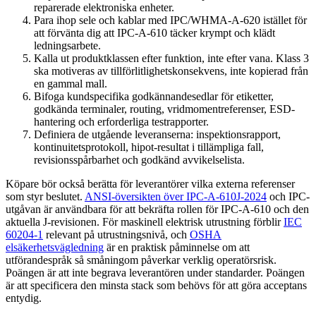
reparerade elektroniska enheter.
Para ihop sele och kablar med IPC/WHMA-A-620 istället för
att förvänta dig att IPC-A-610 täcker krympt och klädt
ledningsarbete.
Kalla ut produktklassen efter funktion, inte efter vana. Klass 3
ska motiveras av tillförlitlighetskonsekvens, inte kopierad från
en gammal mall.
Bifoga kundspecifika godkännandesedlar för etiketter,
godkända terminaler, routing, vridmomentreferenser, ESD-
hantering och erforderliga testrapporter.
Definiera de utgående leveranserna: inspektionsrapport,
kontinuitetsprotokoll, hipot-resultat i tillämpliga fall,
revisionsspårbarhet och godkänd avvikelselista.
Köpare bör också berätta för leverantörer vilka externa referenser
som styr beslutet.
ANSI-översikten över IPC-A-610J-2024
och IPC-
utgåvan är användbara för att bekräfta rollen för IPC-A-610 och den
aktuella J-revisionen. För maskinell elektrisk utrustning förblir
IEC
60204-1
relevant på utrustningsnivå, och
OSHA
elsäkerhetsvägledning
är en praktisk påminnelse om att
utförandespråk så småningom påverkar verklig operatörsrisk.
Poängen är att inte begrava leverantören under standarder. Poängen
är att specificera den minsta stack som behövs för att göra acceptans
entydig.