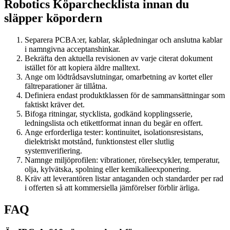
Robotics Köparchecklista innan du
släpper köpordern
Separera PCBA:er, kablar, skåpledningar och anslutna kablar
i namngivna acceptanshinkar.
Bekräfta den aktuella revisionen av varje citerat dokument
istället för att kopiera äldre malltext.
Ange om lödtrådsavslutningar, omarbetning av kortet eller
fältreparationer är tillåtna.
Definiera endast produktklassen för de sammansättningar som
faktiskt kräver det.
Bifoga ritningar, stycklista, godkänd kopplingsserie,
ledningslista och etikettformat innan du begär en offert.
Ange erforderliga tester: kontinuitet, isolationsresistans,
dielektriskt motstånd, funktionstest eller slutlig
systemverifiering.
Namnge miljöprofilen: vibrationer, rörelsecykler, temperatur,
olja, kylvätska, spolning eller kemikalieexponering.
Kräv att leverantören listar antaganden och standarder per rad
i offerten så att kommersiella jämförelser förblir ärliga.
FAQ