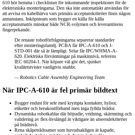
610 hör hemma i checklistan för inkommande inspektioner för de
elektroniska monteringarna. Den ska inte automatiskt användas för
att avvisa en kabelhärva vars primära acceptanskriterier finns någon
annanstans. Inköpsteam som bygger en källa för källa
acceptansmatris minskar både NCR-volymen och leverantörens
fingerpekande.
De renaste robotförfrågningarna separerar standarder
efter monteringsfamilj. PCBA får IPC-A-610 och J-
STD-001 där så är lämpligt. Selar får IPC/WHMA-A-
620. Elektriska förväntningar på maskinnivå, referens
IEC 60204-1. När köpare väl gör det, sjunker
kvalitetstvister vanligtvis snabbt.
—
Robotics Cable Assembly Engineering Team
När IPC-A-610 är fel primär bildtext
Bygger endast för sele med krympta kontakter, hylsor,
etiketter och breakoutförband men inga fyllda brädor.
Dynamiska robotkablar där böjradie, vridning, skärmning och
validering av flex-livslängd är viktigare än utseendekriterier
på brädnivå.
Rena skåpetrådssatser som huvudsakligen är kapade,