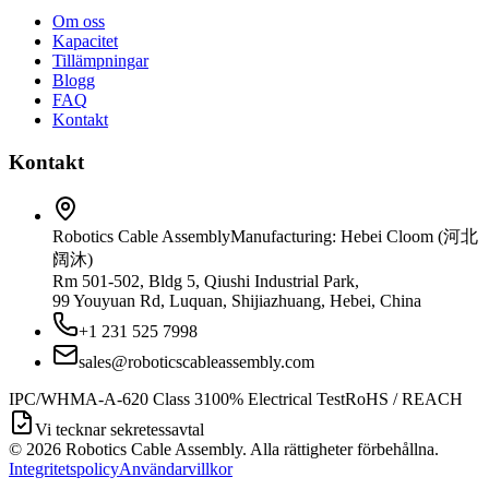
Om oss
Kapacitet
Tillämpningar
Blogg
FAQ
Kontakt
Kontakt
Robotics Cable Assembly
Manufacturing: Hebei Cloom (河北
阔沐)
Rm 501-502, Bldg 5, Qiushi Industrial Park,
99 Youyuan Rd, Luquan, Shijiazhuang, Hebei, China
+1 231 525 7998
sales@roboticscableassembly.com
IPC/WHMA-A-620 Class 3
100% Electrical Test
RoHS / REACH
Vi tecknar sekretessavtal
©
2026
Robotics Cable Assembly. Alla rättigheter förbehållna.
Integritetspolicy
Användarvillkor