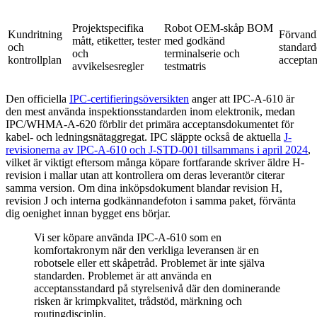
Projektspecifika
Robot OEM-skåp BOM
Kundritning
Förvandl
mått, etiketter, tester
med godkänd
och
standarde
och
terminalserie och
kontrollplan
acceptan
avvikelsesregler
testmatris
Den officiella
IPC-certifieringsöversikten
anger att IPC-A-610 är
den mest använda inspektionsstandarden inom elektronik, medan
IPC/WHMA-A-620 förblir det primära acceptansdokumentet för
kabel- och ledningsnätaggregat. IPC släppte också de aktuella
J-
revisionerna av IPC-A-610 och J-STD-001 tillsammans i april 2024
,
vilket är viktigt eftersom många köpare fortfarande skriver äldre H-
revision i mallar utan att kontrollera om deras leverantör citerar
samma version. Om dina inköpsdokument blandar revision H,
revision J och interna godkännandefoton i samma paket, förvänta
dig oenighet innan bygget ens börjar.
Vi ser köpare använda IPC-A-610 som en
komfortakronym när den verkliga leveransen är en
robotsele eller ett skåpetråd. Problemet är inte själva
standarden. Problemet är att använda en
acceptansstandard på styrelsenivå där den dominerande
risken är krimpkvalitet, trådstöd, märkning och
routingdisciplin.