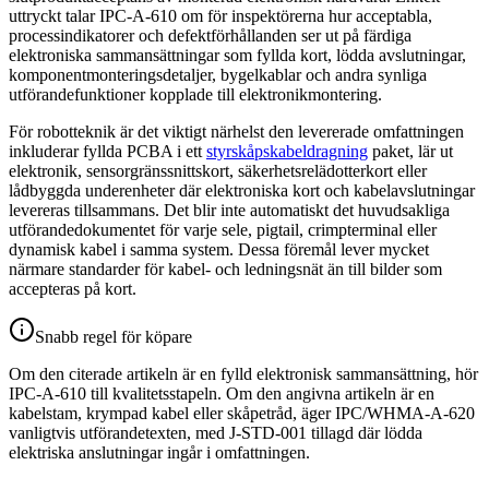
uttryckt talar IPC-A-610 om för inspektörerna hur acceptabla,
processindikatorer och defektförhållanden ser ut på färdiga
elektroniska sammansättningar som fyllda kort, lödda avslutningar,
komponentmonteringsdetaljer, bygelkablar och andra synliga
utförandefunktioner kopplade till elektronikmontering.
För robotteknik är det viktigt närhelst den levererade omfattningen
inkluderar fyllda PCBA i ett
styrskåpskabeldragning
paket, lär ut
elektronik, sensorgränssnittskort, säkerhetsrelädotterkort eller
lådbyggda underenheter där elektroniska kort och kabelavslutningar
levereras tillsammans. Det blir inte automatiskt det huvudsakliga
utförandedokumentet för varje sele, pigtail, crimpterminal eller
dynamisk kabel i samma system. Dessa föremål lever mycket
närmare standarder för kabel- och ledningsnät än till bilder som
accepteras på kort.
Snabb regel för köpare
Om den citerade artikeln är en fylld elektronisk sammansättning, hör
IPC-A-610 till kvalitetsstapeln. Om den angivna artikeln är en
kabelstam, krympad kabel eller skåpetråd, äger IPC/WHMA-A-620
vanligtvis utförandetexten, med J-STD-001 tillagd där lödda
elektriska anslutningar ingår i omfattningen.