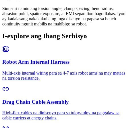
Sinusuri namin ang torsion angle, clamp spacing, bend radius,
abrasion point, spatter exposure, at EMI separation bago ilabas. Iyon
ay kadalasang nakakakuha ng mga disenyo na papasa sa bench
continuity ngunit mabilis na mabibigo sa robot.
I-explore ang Ibang Serbisyo
Robot Arm Internal Harness
Multi-axis internal wiring para sa 4-7 axis robot arms na may mataas
na torsion resistance.
Drag Chain Cable Assembly
High-flex cables na dinisenyo para sa tuloy-tuloy na paggalaw sa
cable carriers at energy chains.