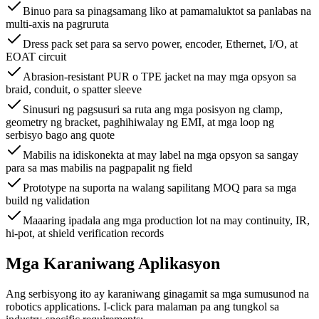
Binuo para sa pinagsamang liko at pamamaluktot sa panlabas na
multi-axis na pagruruta
Dress pack set para sa servo power, encoder, Ethernet, I/O, at
EOAT circuit
Abrasion-resistant PUR o TPE jacket na may mga opsyon sa
braid, conduit, o spatter sleeve
Sinusuri ng pagsusuri sa ruta ang mga posisyon ng clamp,
geometry ng bracket, paghihiwalay ng EMI, at mga loop ng
serbisyo bago ang quote
Mabilis na idiskonekta at may label na mga opsyon sa sangay
para sa mas mabilis na pagpapalit ng field
Prototype na suporta na walang sapilitang MOQ para sa mga
build ng validation
Maaaring ipadala ang mga production lot na may continuity, IR,
hi-pot, at shield verification records
Mga Karaniwang Aplikasyon
Ang serbisyong ito ay karaniwang ginagamit sa mga sumusunod na
robotics applications. I-click para malaman pa ang tungkol sa