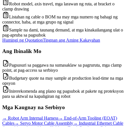
Robot model, axis travel, mga larawan ng ruta, at bracket o
clamp drawing
Listahan ng cable o BOM na may mga numero ng bahagi ng
connector, haba, at mga grupo ng signal
Sample na dami, taunang demand, at mga kinakailangang ulat o
pag-apruba sa pagsubok
Humingi ng Quotation
Tingnan ang Aming Kakayahan
Ang Ibinalik Mo
Pagsusuri sa paggawa na sumasaklaw sa pagruruta, mga clamp
point, at pag-access sa serbisyo
Budgetary quote na may sample at production lead-time na mga
opsyon
Inirerekomenda ang plano ng pagsubok at pakete ng proteksyon
para sa aktwal na kapaligiran ng robot
Mga Kaugnay na Serbisyo
→
Robot Arm Internal Harness
→
End-of-Arm Tooling (EOAT)
Cables
→
Servo Motor Cable Assembly
→
Industrial Ethernet Cable