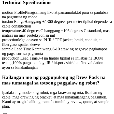
Technical Specifications
motion Profile
Pinagsamang liko at pamamaluktot para sa panlabas
na pagruruta ng robot
torsion Range
Hanggang +/-360 degrees per meter tipikal depende sa
cable construction
temperature
-40 degrees C hanggang +105 degrees C standard, mas
mataas na may proteksyon sa init
protection
Mga opsyon sa PUR / TPE jacket, braid, conduit, at
fiberglass spatter sleeve
sample Lead Time
Karaniwang 6-10 araw ng negosyo pagkatapos
ng pagsusuri sa pagruruta
production Lead Time
3-4 na linggo tipikal sa inilabas na BOM
testing
100% pagpapatuloy; IR / hi-pot / shield at flex validation
ayon sa kinakailangan
Kailangan mo ng pagpupulong ng Dress Pack na
mas tumatagal sa totoong paggalaw ng robot?
Ipadala ang modelo ng robot, mga larawan ng ruta, listahan ng
cable, mga drawing ng bracket, at mga kinakailangang pagsubok.
Kami ay magbabalik ng manufacturability review, quote, at sample
plan.