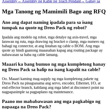
Assembly
→
Assembly ng Kable ng Teach Pendant
→
Gabay sa
Mga Tanong ng Mamimili Bago ang RFQ
Ano ang dapat naming ipadala para sa isang
tumpak na quote ng Dress Pack ng robot?
Ipadala ang modelo ng robot, mga detalye ng axis-travel, mga
larawan ng ruta, mga drawing ng bracket o clamp, mga numero ng
bahagi ng connector, at ang listahan ng cable o BOM. Ang mga
quote ay hindi gaanong maaasahan kapag ang routing package ay
nabawasan sa haba ng cable lamang.
Maaari ka bang bumuo ng mga kumpletong hanay
ng Dress Pack sa halip na isang kapalit na cable?
Oo. Maaari kaming mag-supply ng mga kumpletong pakete ng
Dress Pack na pinagsasama ang servo, encoder, Ethernet, I/O, at
end-effector branch, kabilang ang mga label at disconnect point na
nagpapasimple sa pagpaplano ng maintenance.
Paano mo mababawasan ang mga pagkabigo ng
napaaga na Dress Pack?