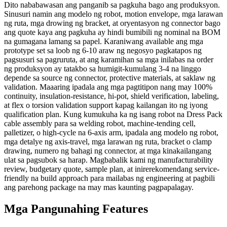
Dito nababawasan ang panganib sa pagkuha bago ang produksyon.
Sinusuri namin ang modelo ng robot, motion envelope, mga larawan
ng ruta, mga drowing ng bracket, at oryentasyon ng connector bago
ang quote kaya ang pagkuha ay hindi bumibili ng nominal na BOM
na gumagana lamang sa papel. Karaniwang available ang mga
prototype set sa loob ng 6-10 araw ng negosyo pagkatapos ng
pagsusuri sa pagruruta, at ang karamihan sa mga inilabas na order
ng produksyon ay tatakbo sa humigit-kumulang 3-4 na linggo
depende sa source ng connector, protective materials, at saklaw ng
validation. Maaaring ipadala ang mga pagtitipon nang may 100%
continuity, insulation-resistance, hi-pot, shield verification, labeling,
at flex o torsion validation support kapag kailangan ito ng iyong
qualification plan. Kung kumukuha ka ng isang robot na Dress Pack
cable assembly para sa welding robot, machine-tending cell,
palletizer, o high-cycle na 6-axis arm, ipadala ang modelo ng robot,
mga detalye ng axis-travel, mga larawan ng ruta, bracket o clamp
drawing, numero ng bahagi ng connector, at mga kinakailangang
ulat sa pagsubok sa harap. Magbabalik kami ng manufacturability
review, budgetary quote, sample plan, at inirerekomendang service-
friendly na build approach para mailabas ng engineering at pagbili
ang parehong package na may mas kaunting pagpapalagay.
Mga Pangunahing Features