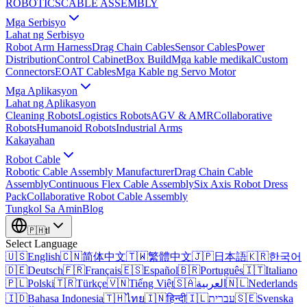
ROBOTICS
CABLE ASSEMBLY
Mga Serbisyo
Lahat ng Serbisyo
Robot Arm Harness
Drag Chain Cables
Sensor Cables
Power
Distribution
Control Cabinet
Box Build
Mga kable medikal
Custom
Connectors
EOAT Cables
Mga Kable ng Servo Motor
Mga Aplikasyon
Lahat ng Aplikasyon
Cleaning Robots
Logistics Robots
AGV & AMR
Collaborative
Robots
Humanoid Robots
Industrial Arms
Kakayahan
Robot Cable
Robotic Cable Assembly Manufacturer
Drag Chain Cable
Assembly
Continuous Flex Cable Assembly
Six Axis Robot Dress
Pack
Collaborative Robot Cable Assembly
Tungkol Sa Amin
Blog
🇵🇭
tl
Select Language
🇺🇸
English
🇨🇳
简体中文
🇹🇼
繁體中文
🇯🇵
日本語
🇰🇷
한국어
🇩🇪
Deutsch
🇫🇷
Français
🇪🇸
Español
🇧🇷
Português
🇮🇹
Italiano
🇵🇱
Polski
🇹🇷
Türkçe
🇻🇳
Tiếng Việt
🇸🇦
العربية
🇳🇱
Nederlands
🇮🇩
Bahasa Indonesia
🇹🇭
ไทย
🇮🇳
हिन्दी
🇮🇱
עברית
🇸🇪
Svenska