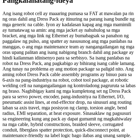
Pangkalahatang-ideya
Ang isang robot cell ay maaaring pumasa sa FAT at mawalan pa rin
ng oras dahil ang Dress Pack ay itinuring na parang isang bundle ng
mga generic na cable. Iyon ay kadalasan kapag ang mga mamimili
ay tumatawag sa amin: ang mga jacket ay nahuhulog sa mga
bracket, ang mga link ng Ethernet ay bumabagsak sa panahon ng
paggalaw ng pulso, ang spatter ay nasusunog ang mga panlabas na
manggas, o ang mga maintenance team ay nangangailangan ng mga
oras upang palitan ang isang nabigong branch dahil ang package ay
hindi kailanman idinisenyo para sa serbisyo. Sa isang panlabas na
robot na Dress Pack, ang pagkabigo ay bihirang isang cable lamang.
Ang tunay na problema ay ang motion package sa paligid nito. Ang
aming robot Dress Pack cable assembly programs ay binuo para sa
6-axis na pang-industriya na robot, cobot tool package, at robotic
welding cell na nangangailangan ng kontroladong pagruruta sa labas
ng braso. Nagbibigay kami ng mga kumpletong set ng Dress Pack
para sa servo power, encoder, pang-industriya na Ethernet, I/O,
pneumatic assist lines, at end-effector drop, na sinusuri ang routing
laban sa axis travel, mga posisyon ng clamp, torsion angle, bend
radius, EMI separation, at heat exposure. Sinasaklaw ng pagsusuri
sa engineering kung ang pack ay dapat gumamit ng magkahiwalay
na mga cable, hybrid constructions, braided sleeve, corrugated
conduit, fiberglass spatter protection, quick-disconnect point, at
maintenance-friendly na label logic bago ilabas ang unang sample.