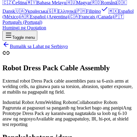
🇨🇿
Čeština
🇲🇾
Bahasa Melayu
🇭🇺
Magyar
🇷🇴
Română
🇩🇰
Dansk
🇺🇦
Українська
🇬🇷
Ελληνικά
🇵🇭
Filipino
🇲🇽
Español
(México)
🇦🇷
Español (Argentina)
🇨🇦
Français (Canada)
🇵🇹
Português (Portugal)
Humingi ng Quotation
Toggle menu
Bumalik sa Lahat ng Serbisyo
Robot Dress Pack Cable Assembly
External robot Dress Pack cable assemblies para sa 6-axis arms at
welding cells, na ginawa para sa torsion, abrasion, spatter exposure,
at mabilis na pagpapalit ng field.
Industrial Robot Arms
Welding Robots
Collaborative Robots
Pagruruta at pagsusuri sa panganib ng bracket bago ang panipi
Ang
Prototype Dress Pack ay karaniwang nagtatakda sa loob ng 6-10
araw ng negosyo
Available ang pagpapatuloy, IR, hi-pot, at shield
test reporting