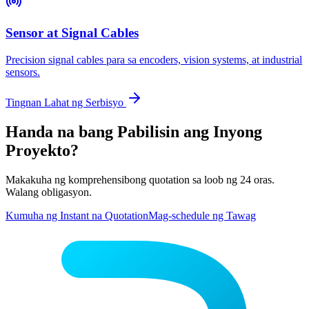
Sensor at Signal Cables
Precision signal cables para sa encoders, vision systems, at industrial
sensors.
Tingnan Lahat ng Serbisyo
Handa na bang Pabilisin ang Inyong
Proyekto?
Makakuha ng komprehensibong quotation sa loob ng 24 oras.
Walang obligasyon.
Kumuha ng Instant na Quotation
Mag-schedule ng Tawag