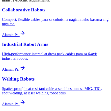
industry-specific requirements:
Collaborative Robots
Compact, flexible cables para sa cobots na nagtatrabaho kasama ang
mga tao.
Alamin Pa
Industrial Robot Arms
High-performance internal at dress pack cables para sa 6-axis
industrial robots.
Alamin Pa
Welding Robots
Spatter-proof, heat-resistant cable assemblies para sa MIG, TIG,
spot welding, at laser welding robot cells.
Alamin Pa