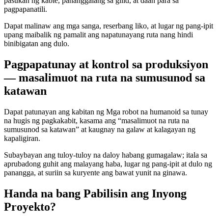
pasukan ng kable, pananggalang sa gilid, at daan para sa
pagpapanatili.
Dapat malinaw ang mga sanga, reserbang liko, at lugar ng pang-ipit
upang maibalik ng pamalit ang napatunayang ruta nang hindi
binibigatan ang dulo.
Pagpapatunay at kontrol sa produksiyon
— masalimuot na ruta na sumusunod sa
katawan
Dapat patunayan ang kabitan ng Mga robot na humanoid sa tunay
na hugis ng pagkakabit, kasama ang “masalimuot na ruta na
sumusunod sa katawan” at kaugnay na galaw at kalagayan ng
kapaligiran.
Subaybayan ang tuloy-tuloy na daloy habang gumagalaw; itala sa
aprubadong guhit ang malayang haba, lugar ng pang-ipit at dulo ng
panangga, at suriin sa kuryente ang bawat yunit na ginawa.
Handa na bang Pabilisin ang Inyong
Proyekto?