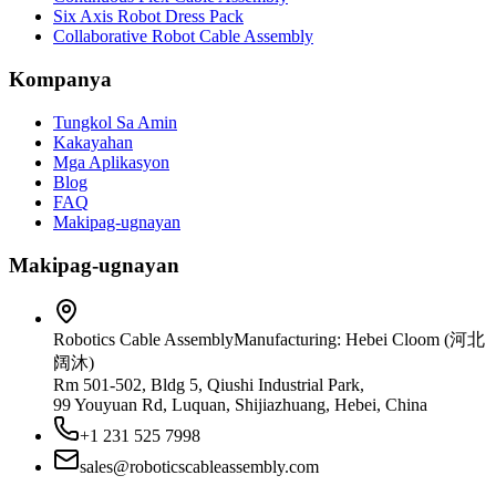
Six Axis Robot Dress Pack
Collaborative Robot Cable Assembly
Kompanya
Tungkol Sa Amin
Kakayahan
Mga Aplikasyon
Blog
FAQ
Makipag-ugnayan
Makipag-ugnayan
Robotics Cable Assembly
Manufacturing: Hebei Cloom (河北
阔沐)
Rm 501-502, Bldg 5, Qiushi Industrial Park,
99 Youyuan Rd, Luquan, Shijiazhuang, Hebei, China
+1 231 525 7998
sales@roboticscableassembly.com