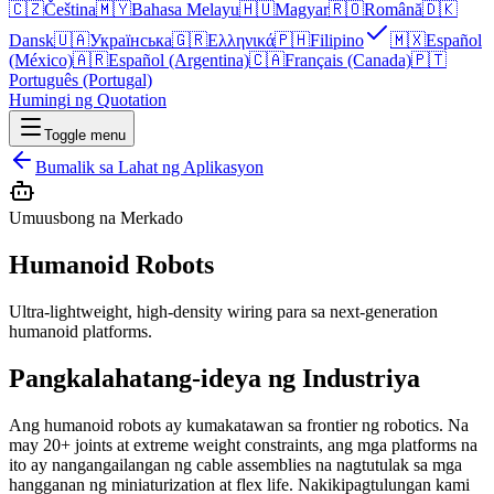
🇨🇿
Čeština
🇲🇾
Bahasa Melayu
🇭🇺
Magyar
🇷🇴
Română
🇩🇰
Dansk
🇺🇦
Українська
🇬🇷
Ελληνικά
🇵🇭
Filipino
🇲🇽
Español
(México)
🇦🇷
Español (Argentina)
🇨🇦
Français (Canada)
🇵🇹
Português (Portugal)
Humingi ng Quotation
Toggle menu
Bumalik sa Lahat ng Aplikasyon
Umuusbong na Merkado
Humanoid Robots
Ultra-lightweight, high-density wiring para sa next-generation
humanoid platforms.
Pangkalahatang-ideya ng Industriya
Ang humanoid robots ay kumakatawan sa frontier ng robotics. Na
may 20+ joints at extreme weight constraints, ang mga platforms na
ito ay nangangailangan ng cable assemblies na nagtutulak sa mga
hangganan ng miniaturization at flex life. Nakikipagtulungan kami