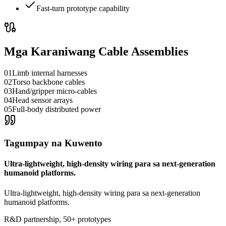
Fast-turn prototype capability
Mga Karaniwang Cable Assemblies
01
Limb internal harnesses
02
Torso backbone cables
03
Hand/gripper micro-cables
04
Head sensor arrays
05
Full-body distributed power
Tagumpay na Kuwento
Ultra-lightweight, high-density wiring para sa next-generation
humanoid platforms.
Ultra-lightweight, high-density wiring para sa next-generation
humanoid platforms.
R&D partnership, 50+ prototypes