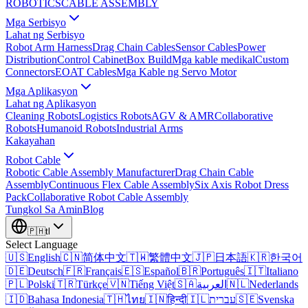
ROBOTICS
CABLE ASSEMBLY
Mga Serbisyo
Lahat ng Serbisyo
Robot Arm Harness
Drag Chain Cables
Sensor Cables
Power
Distribution
Control Cabinet
Box Build
Mga kable medikal
Custom
Connectors
EOAT Cables
Mga Kable ng Servo Motor
Mga Aplikasyon
Lahat ng Aplikasyon
Cleaning Robots
Logistics Robots
AGV & AMR
Collaborative
Robots
Humanoid Robots
Industrial Arms
Kakayahan
Robot Cable
Robotic Cable Assembly Manufacturer
Drag Chain Cable
Assembly
Continuous Flex Cable Assembly
Six Axis Robot Dress
Pack
Collaborative Robot Cable Assembly
Tungkol Sa Amin
Blog
🇵🇭
tl
Select Language
🇺🇸
English
🇨🇳
简体中文
🇹🇼
繁體中文
🇯🇵
日本語
🇰🇷
한국어
🇩🇪
Deutsch
🇫🇷
Français
🇪🇸
Español
🇧🇷
Português
🇮🇹
Italiano
🇵🇱
Polski
🇹🇷
Türkçe
🇻🇳
Tiếng Việt
🇸🇦
العربية
🇳🇱
Nederlands
🇮🇩
Bahasa Indonesia
🇹🇭
ไทย
🇮🇳
हिन्दी
🇮🇱
עברית
🇸🇪
Svenska