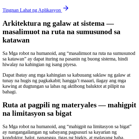
Tingnan Lahat ng Aplikasyon
Arkitektura ng galaw at sistema —
masalimuot na ruta na sumusunod sa
katawan
Sa Mga robot na humanoid, ang “masalimuot na ruta na sumusunod
sa katawan” ay dapat ituring na pasanin ng buong sistema, hindi
hiwalay na kahingian ng isang piyesa.
Dapat ibatay ang mga kahingian sa kabuuang saklaw ng galaw at
tunay na hugis ng pagkakabit; hangga’t maaari, ilagay ang mga
kawing at dugtungan sa labas ng aktibong baluktot at pilipit na
bahagi.
Ruta at pagpili ng materyales — mahigpit
na limitasyon sa bigat
Sa Mga robot na humanoid, ang “mahigpit na limitasyon sa bigat”
ay nangangailangan ng sabayang pagsusuri sa kayarian ng
konduktor, balot, panangga, tigas ng bigkis, at malayang haba.