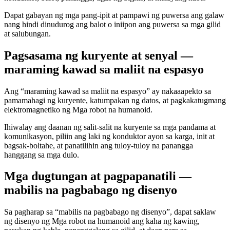
Dapat gabayan ng mga pang-ipit at pampawi ng puwersa ang galaw
nang hindi dinudurog ang balot o iniipon ang puwersa sa mga gilid
at salubungan.
Pagsasama ng kuryente at senyal —
maraming kawad sa maliit na espasyo
Ang “maraming kawad sa maliit na espasyo” ay nakaaapekto sa
pamamahagi ng kuryente, katumpakan ng datos, at pagkakatugmang
elektromagnetiko ng Mga robot na humanoid.
Ihiwalay ang daanan ng salit-salit na kuryente sa mga pandama at
komunikasyon, piliin ang laki ng konduktor ayon sa karga, init at
bagsak-boltahe, at panatilihin ang tuloy-tuloy na panangga
hanggang sa mga dulo.
Mga dugtungan at pagpapanatili —
mabilis na pagbabago ng disenyo
Sa pagharap sa “mabilis na pagbabago ng disenyo”, dapat saklaw
ng disenyo ng Mga robot na humanoid ang kaha ng kawing,