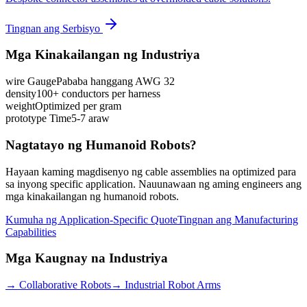
Tingnan ang Serbisyo
Mga Kinakailangan ng Industriya
wire Gauge
Pababa hanggang AWG 32
density
100+ conductors per harness
weight
Optimized per gram
prototype Time
5-7 araw
Nagtatayo ng Humanoid Robots?
Hayaan kaming magdisenyo ng cable assemblies na optimized para
sa inyong specific application. Nauunawaan ng aming engineers ang
mga kinakailangan ng humanoid robots.
Kumuha ng Application-Specific Quote
Tingnan ang Manufacturing
Capabilities
Mga Kaugnay na Industriya
→
Collaborative Robots
→
Industrial Robot Arms