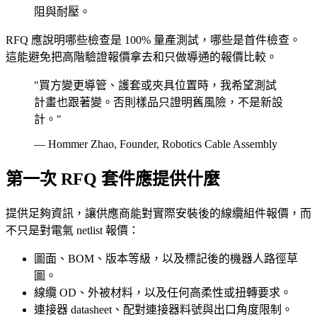
阻與耐壓。
RFQ 應說明哪些檢查是 100% 量產測試，哪些是首件檢查。
這能避免把高階驗證報價拿去和只做導通的報價比較。
"買方變更導管、護套或夾具位置時，我希望測試
計畫也跟著變。否則樣品只證明舊風險，不是新設
計。"
— Hommer Zhao, Founder, Robotics Cable Assembly
第一次 RFQ 套件應提供什麼
提供足夠資訊，讓供應商能對實際安裝後的線纜組件報價，而
不只是對電氣 netlist 報價：
圖面、BOM、版本等級，以及標記後的機器人路徑草
圖。
線纜 OD、外被材料，以及任何高柔性或扭轉要求。
連接器 datasheet、配對連接器料號與出口角度限制。