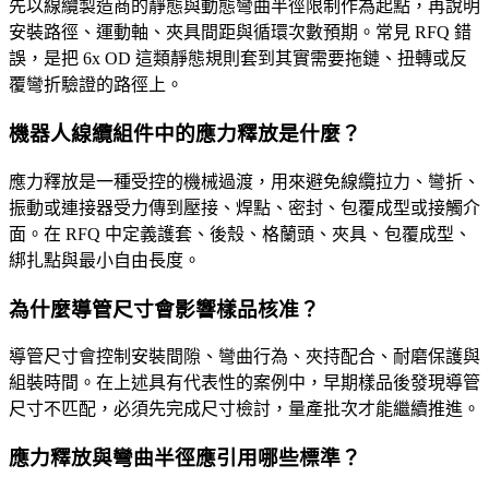
先以線纜製造商的靜態與動態彎曲半徑限制作為起點，再說明
安裝路徑、運動軸、夾具間距與循環次數預期。常見 RFQ 錯
誤，是把 6x OD 這類靜態規則套到其實需要拖鏈、扭轉或反
覆彎折驗證的路徑上。
機器人線纜組件中的應力釋放是什麼？
應力釋放是一種受控的機械過渡，用來避免線纜拉力、彎折、
振動或連接器受力傳到壓接、焊點、密封、包覆成型或接觸介
面。在 RFQ 中定義護套、後殼、格蘭頭、夾具、包覆成型、
綁扎點與最小自由長度。
為什麼導管尺寸會影響樣品核准？
導管尺寸會控制安裝間隙、彎曲行為、夾持配合、耐磨保護與
組裝時間。在上述具有代表性的案例中，早期樣品後發現導管
尺寸不匹配，必須先完成尺寸檢討，量產批次才能繼續推進。
應力釋放與彎曲半徑應引用哪些標準？