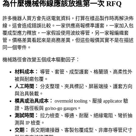
為什麼機械佈線應該放進第一次 RFQ
許多機器人買方會先送電氣資料，打算在樣品製作時再解決佈
線。這會造成錯誤比較。一家供應商報標準護套，一家加入包
覆成型應力釋放，一家假設使用波紋導管，另一家報編織套
管。價格差異看起來是商務差異，但這些報價其實不是在描述
同一個零件。
機械路徑會改變五個成本驅動因子：
材料成本：
導管、套管、成型護套、格蘭頭、高柔性外
被與耐磨包覆。
人工時間：
分支整理、夾具標記、屏蔽端接、護套方向
與治具裝載。
模具或治具成本：
overmold tooling、壓接 applicator 驗
證、路徑板與 go/no-go gauges。
測試時間：
拉力檢查、導通、耐壓、絕緣電阻、彎折抽
測與 IP 檢查。
交期：
長交期連接器、客製包覆成型、非庫存導管尺寸