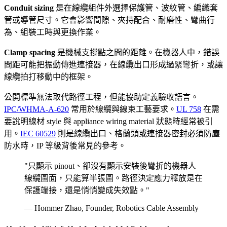
Conduit sizing
是在線纜組件外選擇保護管、波紋管、編織套
管或導管尺寸。它會影響間隙、夾持配合、耐磨性、彎曲行
為、組裝工時與更換作業。
Clamp spacing
是機械支撐點之間的距離。在機器人中，錯誤
間距可能把振動傳進連接器，在線纜出口形成過緊彎折，或讓
線纜拍打移動中的框架。
公開標準無法取代路徑工程，但能協助定義驗收語言。
IPC/WHMA-A-620
常用於線纜與線束工藝要求。
UL 758
在需
要說明線材 style 與 appliance wiring material 狀態時經常被引
用。
IEC 60529
則是線纜出口、格蘭頭或連接器密封必須防塵
防水時，IP 等級背後常見的參考。
"只顯示 pinout、卻沒有顯示安裝後彎折的機器人
線纜圖面，只能算半張圖。路徑決定應力釋放是在
保護端接，還是悄悄變成失效點。"
— Hommer Zhao, Founder, Robotics Cable Assembly