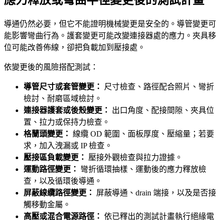
應力釋放或彎曲半徑變更後的測試計畫
導通仍然必要，但它不能證明機械變更是安全的。導管變更可
能影響彎曲行為。護套變更可能改變連接器處的應力。夾具移
位可能改善佈線，卻把負載加到壓接處。
依變更後的風險搭配測試：
導管尺寸或套管變更：
尺寸檢查、路徑配合照片、彎折
檢討、耐磨區域檢討。
連接器護套或後殼變更：
出口角度、配接間隙、夾具位
置、拉力或保持力檢查。
格蘭頭變更：
線纜 OD 範圍、面板厚度、壓縮量；若要
求，加入洩漏或 IP 檢查。
壓接區負載變更：
壓接外觀檢查與拉力證據。
運動路徑變更：
彎折循環抽樣、運動後的應力釋放檢
查，以及循環後導通。
屏蔽線纜路徑變更：
屏蔽導通、drain 端接，以及是否接
觸移動金屬。
高壓或混合電源路徑：
依已釋出的測試計畫執行絕緣電