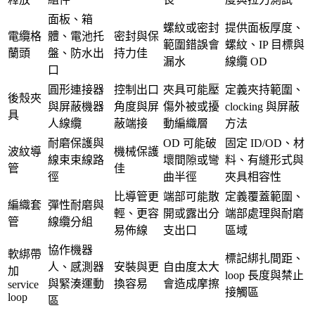
面板、箱
螺紋或密封
提供面板厚度、
電纜格
體、電池托
密封與保
範圍錯誤會
螺紋、IP 目標與
蘭頭
盤、防水出
持力佳
漏水
線纜 OD
口
圓形連接器
控制出口
夾具可能壓
定義夾持範圍、
後殼夾
與屏蔽機器
角度與屏
傷外被或擾
clocking 與屏蔽
具
人線纜
蔽端接
動編織層
方法
耐磨保護與
OD 可能破
固定 ID/OD、材
波紋導
機械保護
線束束線路
壞間隙或彎
料、有縫形式與
管
佳
徑
曲半徑
夾具相容性
比導管更
端部可能散
定義覆蓋範圍、
編織套
彈性耐磨與
輕、更容
開或露出分
端部處理與耐磨
管
線纜分組
易佈線
支出口
區域
協作機器
軟綁帶
標記綁扎間距、
人、感測器
安裝與更
自由度太大
加
loop 長度與禁止
與緊湊運動
換容易
會造成摩擦
service
接觸區
loop
區