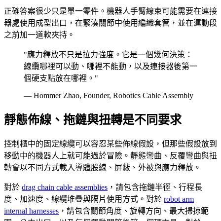
正確答案很少只是單一零件。機器人手臂線束可能需要在連接
器處使用成型出口，在緊湊關節中使用編織套管，並在運動段
之前加一道軟夾持。
"應力釋放不只是拉力強度。它是一個幾何決策：
線纜哪裡可以動、哪裡不能動，以及連接器後第一
個硬支點放在哪裡。"
— Hommer Zhao, Founder, Robotics Cable Assembly
靜態佈線、拖鏈與扭轉是不同要求
控制櫃中的固定線纜可以容忍某些佈線假設，但那些假設放到
移動中的機器人上就可能過於冒險。靜態彎曲、反覆彎曲與扭
轉會以不同方式載入導體股線、屏蔽、外被與應力釋放。
對於
drag chain cable assemblies
，請包含拖鏈半徑、行程長
度、加速度、線纜堆疊與隔片使用方式。對於
robot arm
internal harnesses
，請包含關節角度、旋轉方向、最大掃掠範