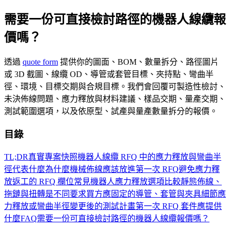
需要一份可直接檢討路徑的機器人線纜報
價嗎？
透過
quote form
提供你的圖面、BOM、數量拆分、路徑圖片
或 3D 截圖、線纜 OD、導管或套管目標、夾持點、彎曲半
徑、環境、目標交期與合規目標。我們會回覆可製造性檢討、
未決佈線問題、應力釋放與材料建議、樣品交期、量產交期、
測試範圍選項，以及依原型、試產與量產數量拆分的報價。
目錄
TL;DR
真實專案快照
機器人線纜 RFQ 中的應力釋放與彎曲半
徑代表什麼
為什麼機械佈線應該放進第一次 RFQ
避免應力釋
放返工的 RFQ 欄位
常見機器人應力釋放選項比較
靜態佈線、
拖鏈與扭轉是不同要求
買方應固定的導管、套管與夾具細節
應
力釋放或彎曲半徑變更後的測試計畫
第一次 RFQ 套件應提供
什麼
FAQ
需要一份可直接檢討路徑的機器人線纜報價嗎？