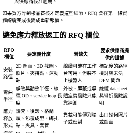
與供應商核准週期。
如果買方等到樣品審核才定義這些細節，RFQ 會在第一條實
體線纜完成後變成重新報價。
避免應力釋放返工的 RFQ 欄位
RFQ
要求供應商提
要定義什麼
若缺失
欄位
供的證據
2D 圖面、3D 截圖、
線纜可能在工作
標記後的路徑
安裝
照片、夾持點、運動
台可用，但裝不
檢討與未決
路徑
軸
上機器人
DFM 問題
靜態與動態半徑、線
外被、屏蔽或導
線纜 datasheet
彎曲
纜 OD、service loop 長
體疲勞風險只能
與彎折風險說
半徑
度
靠猜測
明
應力
護套、後殼、格蘭
負載可能傳到端
出口幾何照片
釋放
頭、包覆成型、綁扎
子或密封
或圖面
形式
點、夾具、套管