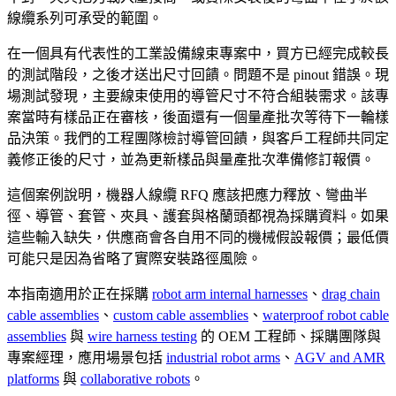
線纜系列可承受的範圍。
在一個具有代表性的工業設備線束專案中，買方已經完成較長
的測試階段，之後才送出尺寸回饋。問題不是 pinout 錯誤。現
場測試發現，主要線束使用的導管尺寸不符合組裝需求。該專
案當時有樣品正在審核，後面還有一個量產批次等待下一輪樣
品決策。我們的工程團隊檢討導管回饋，與客戶工程師共同定
義修正後的尺寸，並為更新樣品與量產批次準備修訂報價。
這個案例說明，機器人線纜 RFQ 應該把應力釋放、彎曲半
徑、導管、套管、夾具、護套與格蘭頭都視為採購資料。如果
這些輸入缺失，供應商會各自用不同的機械假設報價；最低價
可能只是因為省略了實際安裝路徑風險。
本指南適用於正在採購
robot arm internal harnesses
、
drag chain
cable assemblies
、
custom cable assemblies
、
waterproof robot cable
assemblies
與
wire harness testing
的 OEM 工程師、採購團隊與
專案經理，應用場景包括
industrial robot arms
、
AGV and AMR
platforms
與
collaborative robots
。