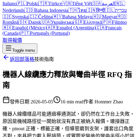
Italiano
🇵🇱
Polski
🇹🇷
Türkçe
🇻🇳
Tiếng Việt
🇸🇦
العربية
🇳🇱
Nederlands
🇮🇩
Bahasa Indonesia
🇹🇭
ไทย
🇮🇳
हिन्दी
🇮🇱
עברית
🇸🇪
Svenska
🇨🇿
Čeština
🇲🇾
Bahasa Melayu
🇭🇺
Magyar
🇷🇴
Română
🇩🇰
Dansk
🇺🇦
Українська
🇬🇷
Ελληνικά
🇵🇭
Filipino
🇲🇽
Español (México)
🇦🇷
Español (Argentina)
🇨🇦
Français
(Canada)
🇵🇹
Português (Portugal)
取得報價
Toggle menu
返回部落格
技術指南
機器人線纜應力釋放與彎曲半徑 RFQ 指
南
發佈日期
2026-05-05
16 min read
作者
Hommer Zhao
機器人線纜樣品可能通過導通測試，卻仍然在工作台上失敗，
原因是機械路徑從一開始就沒有真正被納入報價。連接器正
確、pinout 正確、標籤正確，但導管磨到支架，護套出口角度
不對，夾具把力載入壓接筒，或實際安裝後的彎曲半徑小於該