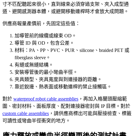
寸不匹配聽起來很小，直到線束必須穿過支架、夾入成型通
道、避開感測器本體，或避開移動連桿時才會放大成問題。
供應商報量產價前，先固定這些值：
加導管前的線纜或線束 OD。
導管 ID 與 OD，包含公差。
材料：PA、PP、PVC、PUR、silicone、braided PET 或
fiberglass sleeve。
有縫或無縫結構。
安裝導管後的最小彎曲半徑。
夾具類型、夾具寬度與到連接器的距離。
靠近銳邊、熱表面或移動連桿的禁止接觸區。
對於
waterproof robot cable assemblies
，再加入格蘭頭壓縮範
圍、密封材料、面板厚度、配對連接器密封與 IP 目標。對於
custom cable assemblies
，請供應商標出可能與壓接檢查、標籤
可讀性或彎曲半徑衝突的地方。