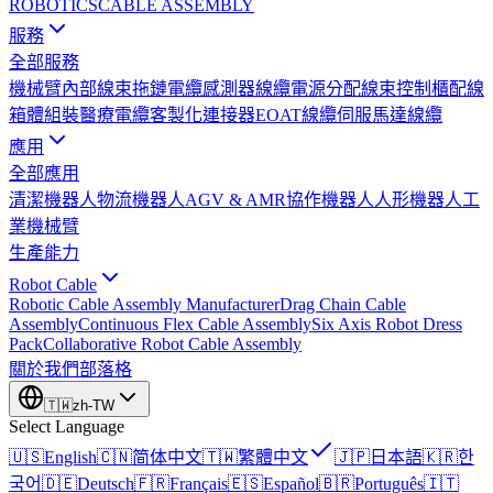
ROBOTICS
CABLE ASSEMBLY
服務
全部服務
機械臂內部線束
拖鏈電纜
感測器線纜
電源分配線束
控制櫃配線
箱體組裝
醫療電纜
客製化連接器
EOAT線纜
伺服馬達線纜
應用
全部應用
清潔機器人
物流機器人
AGV & AMR
協作機器人
人形機器人
工
業機械臂
生產能力
Robot Cable
Robotic Cable Assembly Manufacturer
Drag Chain Cable
Assembly
Continuous Flex Cable Assembly
Six Axis Robot Dress
Pack
Collaborative Robot Cable Assembly
關於我們
部落格
🇹🇼
zh-TW
Select Language
🇺🇸
English
🇨🇳
简体中文
🇹🇼
繁體中文
🇯🇵
日本語
🇰🇷
한
국어
🇩🇪
Deutsch
🇫🇷
Français
🇪🇸
Español
🇧🇷
Português
🇮🇹