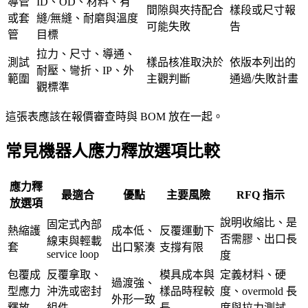
導管
ID、OD、材料、有
間隙與夾持配合
樣段或尺寸報
或套
縫/無縫、耐磨與溫度
可能失敗
告
管
目標
拉力、尺寸、導通、
測試
樣品核准取決於
依版本列出的
耐壓、彎折、IP、外
範圍
主觀判斷
通過/失敗計畫
觀標準
這張表應該在報價審查時與 BOM 放在一起。
常見機器人應力釋放選項比較
應力釋
最適合
優點
主要風險
RFQ 指示
放選項
說明收縮比、是
固定式內部
熱縮護
成本低、
反覆運動下
否需膠、出口長
線束與輕載
套
出口緊湊
支撐有限
service loop
度
包覆成
反覆拿取、
模具成本與
定義材料、硬
過渡強、
型應力
沖洗或密封
樣品時程較
度、overmold 長
外形一致
釋放
組件
長
度與拉力測試