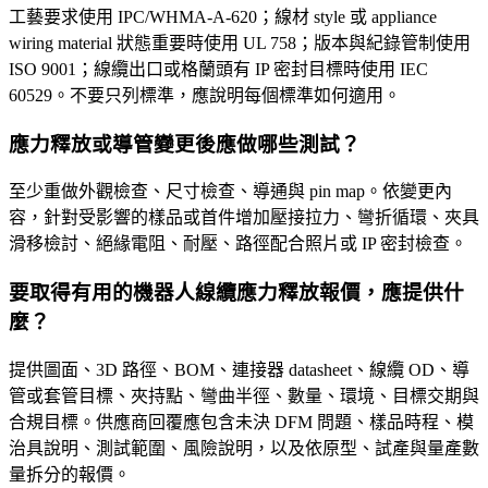
工藝要求使用 IPC/WHMA-A-620；線材 style 或 appliance
wiring material 狀態重要時使用 UL 758；版本與紀錄管制使用
ISO 9001；線纜出口或格蘭頭有 IP 密封目標時使用 IEC
60529。不要只列標準，應說明每個標準如何適用。
應力釋放或導管變更後應做哪些測試？
至少重做外觀檢查、尺寸檢查、導通與 pin map。依變更內
容，針對受影響的樣品或首件增加壓接拉力、彎折循環、夾具
滑移檢討、絕緣電阻、耐壓、路徑配合照片或 IP 密封檢查。
要取得有用的機器人線纜應力釋放報價，應提供什
麼？
提供圖面、3D 路徑、BOM、連接器 datasheet、線纜 OD、導
管或套管目標、夾持點、彎曲半徑、數量、環境、目標交期與
合規目標。供應商回覆應包含未決 DFM 問題、樣品時程、模
治具說明、測試範圍、風險說明，以及依原型、試產與量產數
量拆分的報價。