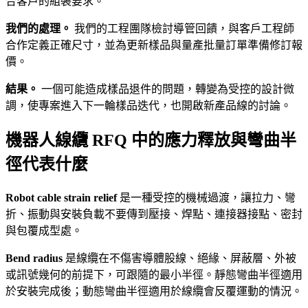
合客戶的組裝要求。
我們的處理。
我們的工程團隊檢討導管回饋，與客戶工程師
合作定義正確尺寸，並為更新樣品與量產批量訂單準備修訂報
價。
結果。
一個可能造成樣品退件的問題，轉變為受控的設計微
調，使專案進入下一輪樣品迭代，也開啟新產品線的討論。
機器人線纜 RFQ 中的應力釋放與彎曲半
徑代表什麼
Robot cable strain relief
是一種受控的機械過渡，讓拉力、彎
折、振動與安裝負載不要傳到壓接、焊點、連接器接點、密封
與包覆成型處。
Bend radius
是線纜在不傷害導體股線、絕緣、屏蔽層、外被
或訊號幾何的前提下，可跟隨的最小半徑。靜態彎曲半徑適用
於安裝完成後；動態彎曲半徑適用於線纜會反覆運動的情況。