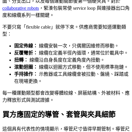
圍、分支出口，以及每個運動關節後第一個硬夾具。對於
collaborative robots
，緊湊包裝常使 service loop 與連接器出口角
度和線纜系列一樣關鍵。
不要只寫「flexible cable」就停下來。供應商需要知道運動類
型：
固定佈線：
線纜安裝一次，只偶爾因維修而移動。
反覆彎折：
線纜在定義半徑內循環，通常位於載具中。
扭轉：
線纜沿自身長度在定義角度內扭動。
滾動迴圈：
線纜以迴圈方式移動，但不使用標準拖鏈。
手持操作：
示教器或工具線纜會被拉動、盤繞、踩踏或
在現場更換。
每一種運動類型都會改變導體絞線、屏蔽結構、外被材料、應
力釋放形式與測試證據。
買方應固定的導管、套管與夾具細節
這個具有代表性的情境顯示，導管尺寸值得早期管制。導管尺