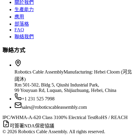
關於我們
生產能力
應用
部落格
FAQ
聯絡我們
聯絡方式
Robotics Cable Assembly
Manufacturing: Hebei Cloom (河北
阔沐)
Rm 501-502, Bldg 5, Qiushi Industrial Park,
99 Youyuan Rd, Luquan, Shijiazhuang, Hebei, China
+1 231 525 7998
sales@roboticscableassembly.com
IPC/WHMA-A-620 Class 3
100% Electrical Test
RoHS / REACH
可簽署NDA保密協議
©
2026
Robotics Cable Assembly. All rights reserved.