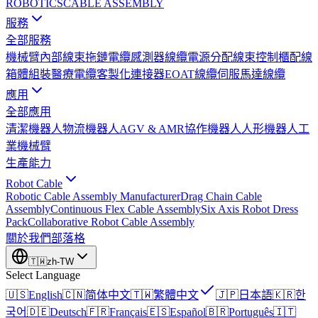
ROBOTICS
CABLE ASSEMBLY
服務
全部服務
機械臂內部線束
拖鏈電纜
感測器線纜
電源分配線束
控制櫃配線
箱體組裝
醫療電纜
客製化連接器
EOAT線纜
伺服馬達線纜
應用
全部應用
清潔機器人
物流機器人
AGV & AMR
協作機器人
人形機器人
工
業機械臂
生產能力
Robot Cable
Robotic Cable Assembly Manufacturer
Drag Chain Cable
Assembly
Continuous Flex Cable Assembly
Six Axis Robot Dress
Pack
Collaborative Robot Cable Assembly
關於我們
部落格
🇹🇼
zh-TW
Select Language
🇺🇸
English
🇨🇳
简体中文
🇹🇼
繁體中文
🇯🇵
日本語
🇰🇷
한
국어
🇩🇪
Deutsch
🇫🇷
Français
🇪🇸
Español
🇧🇷
Português
🇮🇹