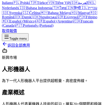
Italiano
🇵🇱
Polski
🇹🇷
Türkçe
🇻🇳
Tiếng Việt
🇸🇦
العربية
🇳🇱
Nederlands
🇮🇩
Bahasa Indonesia
🇹🇭
ไทย
🇮🇳
हिन्दी
🇮🇱
עברית
🇸🇪
Svenska
🇨🇿
Čeština
🇲🇾
Bahasa Melayu
🇭🇺
Magyar
🇷🇴
Română
🇩🇰
Dansk
🇺🇦
Українська
🇬🇷
Ελληνικά
🇵🇭
Filipino
🇲🇽
Español (México)
🇦🇷
Español (Argentina)
🇨🇦
Français
(Canada)
🇵🇹
Português (Portugal)
取得報價
Toggle menu
返回全部應用
新興市場
人形機器人
為下一代人形機器人平台提供超輕量、高密度佈線。
產業概述
人形機器人代表著機器人技術的前沿。擁有20+個關節和極端