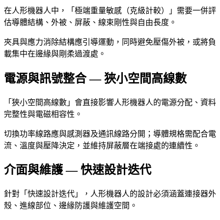
在人形機器人中，「極端重量敏感（克級計較）」需要一併評
估導體結構、外被、屏蔽、線束剛性與自由長度。
夾具與應力消除結構應引導運動，同時避免壓傷外被，或將負
載集中在邊緣與剛柔過渡處。
電源與訊號整合 — 狹小空間高線數
「狹小空間高線數」會直接影響人形機器人的電源分配、資料
完整性與電磁相容性。
切換功率線路應與感測器及通訊線路分開；導體規格需配合電
流、溫度與壓降決定，並維持屏蔽層在端接處的連續性。
介面與維護 — 快速設計迭代
針對「快速設計迭代」，人形機器人的設計必須涵蓋連接器外
殼、進線部位、邊緣防護與維護空間。