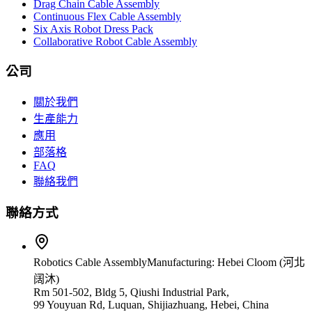
Drag Chain Cable Assembly
Continuous Flex Cable Assembly
Six Axis Robot Dress Pack
Collaborative Robot Cable Assembly
公司
關於我們
生產能力
應用
部落格
FAQ
聯絡我們
聯絡方式
Robotics Cable Assembly
Manufacturing: Hebei Cloom (河北
阔沐)
Rm 501-502, Bldg 5, Qiushi Industrial Park,
99 Youyuan Rd, Luquan, Shijiazhuang, Hebei, China