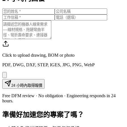
Click to upload
drawing, BOM or photo
PDF, DWG, DXF, STEP, IGES, JPG, PNG, WebP
24 小時內取得報價
Free DFM review · No obligation · Engineering responds in 24
hours.
準備好加速您的專案了嗎？