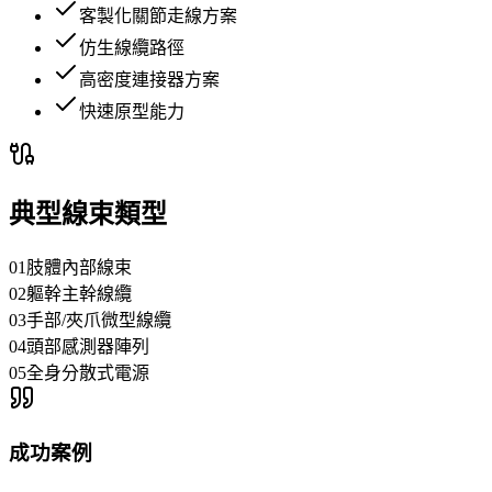
客製化關節走線方案
仿生線纜路徑
高密度連接器方案
快速原型能力
典型線束類型
01
肢體內部線束
02
軀幹主幹線纜
03
手部/夾爪微型線纜
04
頭部感測器陣列
05
全身分散式電源
成功案例