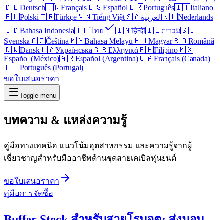
🇩🇪
Deutsch
🇫🇷
Français
🇪🇸
Español
🇧🇷
Português
🇮🇹
Italiano
🇵🇱
Polski
🇹🇷
Türkçe
🇻🇳
Tiếng Việt
🇸🇦
العربية
🇳🇱
Nederlands
🇮🇩
Bahasa Indonesia
🇹🇭
ไทย
🇮🇳
हिन्दी
🇮🇱
עברית
🇸🇪
Svenska
🇨🇿
Čeština
🇲🇾
Bahasa Melayu
🇭🇺
Magyar
🇷🇴
Română
🇩🇰
Dansk
🇺🇦
Українська
🇬🇷
Ελληνικά
🇵🇭
Filipino
🇲🇽
Español (México)
🇦🇷
Español (Argentina)
🇨🇦
Français (Canada)
🇵🇹
Português (Portugal)
ขอใบเสนอราคา
Toggle menu
บทความ &
แหล่งความรู้
คู่มือทางเทคนิค แนวโน้มอุตสาหกรรม และความรู้จากผู้
เชี่ยวชาญสำหรับมืออาชีพด้านชุดสายเคเบิลหุ่นยนต์
ขอใบเสนอราคา
คู่มือการจัดซื้อ
Buffer Stock สำหรับสายโรบอต: ส่งมอบ