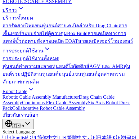
ROBOTICS
CABLE ASSEMBLY
บริการ
บริการทั้งหมด
สายรัดสายไฟแขนหุ่นยนต์
สายเคเบิลสำหรับ Drag Chain
สาย
เซ็นเซอร์
ระบบจ่ายไฟ
ตู้ควบคุม
Box Build
สายเคเบิลทางการ
แพทย์
ขั้วต่อตามสั่ง
สายเคเบิล EOAT
สายเคเบิลเซอร์โวมอเตอร์
การประยุกต์ใช้งาน
การประยุกต์ใช้งานทั้งหมด
หุ่นยนต์ทำความสะอาด
หุ่นยนต์โลจิสติกส์
AGV และ AMR
หุ่น
ยนต์ร่วมปฏิบัติงาน
หุ่นยนต์มนุษย์
แขนหุ่นยนต์อุตสาหกรรม
ศักยภาพการผลิต
Robot Cable
Robotic Cable Assembly Manufacturer
Drag Chain Cable
Assembly
Continuous Flex Cable Assembly
Six Axis Robot Dress
Pack
Collaborative Robot Cable Assembly
เกี่ยวกับเรา
บล็อก
🇹🇭
th
Select Language
🇺🇸
English
🇨🇳
简体中文
🇹🇼
繁體中文
🇯🇵
日本語
🇰🇷
한국어