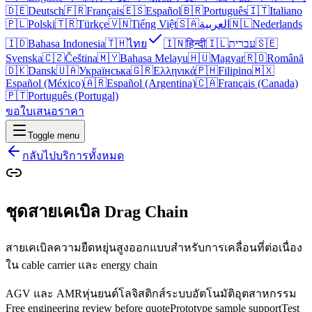
🇩🇪
Deutsch
🇫🇷
Français
🇪🇸
Español
🇧🇷
Português
🇮🇹
Italiano
🇵🇱
Polski
🇹🇷
Türkçe
🇻🇳
Tiếng Việt
🇸🇦
العربية
🇳🇱
Nederlands
🇮🇩
Bahasa Indonesia
🇹🇭
ไทย
🇮🇳
हिन्दी
🇮🇱
עברית
🇸🇪
Svenska
🇨🇿
Čeština
🇲🇾
Bahasa Melayu
🇭🇺
Magyar
🇷🇴
Română
🇩🇰
Dansk
🇺🇦
Українська
🇬🇷
Ελληνικά
🇵🇭
Filipino
🇲🇽
Español (México)
🇦🇷
Español (Argentina)
🇨🇦
Français (Canada)
🇵🇹
Português (Portugal)
ขอใบเสนอราคา
Toggle menu
กลับไปบริการทั้งหมด
ชุดสายเคเบิล Drag Chain
สายเคเบิลความยืดหยุ่นสูงออกแบบสำหรับการเคลื่อนที่ต่อเนื่อง
ใน cable carrier และ energy chain
AGV และ AMR
หุ่นยนต์โลจิสติกส์
ระบบอัตโนมัติอุตสาหกรรม
Free engineering review before quote
Prototype sample support
Test