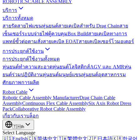
ROBOTICS
CABLE ASSEMBLY
บริการ
บริการทั้งหมด
สายรัดสายไฟแขนหุ่นยนต์
สายเคเบิลสำหรับ Drag Chain
สาย
เซ็นเซอร์
ระบบจ่ายไฟ
ตู้ควบคุม
Box Build
สายเคเบิลทางการ
แพทย์
ขั้วต่อตามสั่ง
สายเคเบิล EOAT
สายเคเบิลเซอร์โวมอเตอร์
การประยุกต์ใช้งาน
การประยุกต์ใช้งานทั้งหมด
หุ่นยนต์ทำความสะอาด
หุ่นยนต์โลจิสติกส์
AGV และ AMR
หุ่น
ยนต์ร่วมปฏิบัติงาน
หุ่นยนต์มนุษย์
แขนหุ่นยนต์อุตสาหกรรม
ศักยภาพการผลิต
Robot Cable
Robotic Cable Assembly Manufacturer
Drag Chain Cable
Assembly
Continuous Flex Cable Assembly
Six Axis Robot Dress
Pack
Collaborative Robot Cable Assembly
เกี่ยวกับเรา
บล็อก
🇹🇭
th
Select Language
🇺🇸
English
🇨🇳
简体中文
🇹🇼
繁體中文
🇯🇵
日本語
🇰🇷
한국어