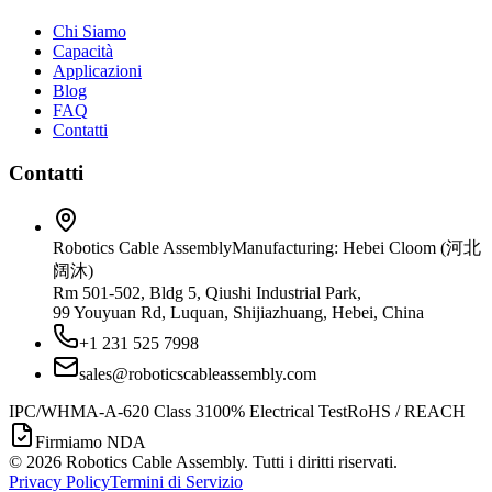
Chi Siamo
Capacità
Applicazioni
Blog
FAQ
Contatti
Contatti
Robotics Cable Assembly
Manufacturing: Hebei Cloom (河北
阔沐)
Rm 501-502, Bldg 5, Qiushi Industrial Park,
99 Youyuan Rd, Luquan, Shijiazhuang, Hebei, China
+1 231 525 7998
sales@roboticscableassembly.com
IPC/WHMA-A-620 Class 3
100% Electrical Test
RoHS / REACH
Firmiamo NDA
©
2026
Robotics Cable Assembly. Tutti i diritti riservati.
Privacy Policy
Termini di Servizio