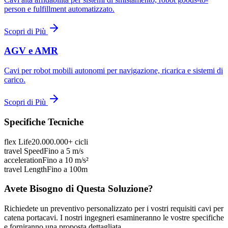
person e fulfillment automatizzato.
Scopri di Più
AGV e AMR
Cavi per robot mobili autonomi per navigazione, ricarica e sistemi di
carico.
Scopri di Più
Specifiche Tecniche
flex Life
20.000.000+ cicli
travel Speed
Fino a 5 m/s
acceleration
Fino a 10 m/s²
travel Length
Fino a 100m
Avete Bisogno di Questa Soluzione?
Richiedete un preventivo personalizzato per i vostri requisiti cavi per
catena portacavi. I nostri ingegneri esamineranno le vostre specifiche
e forniranno una proposta dettagliata.