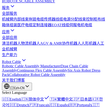
ROBOTICS
CABLE ASSEMBLY
服务
全部服务
机械臂内部线束
拖链电缆
传感器线缆
电源分配线束
控制柜布线
箱体组装
医疗电缆
定制连接器
EOAT线缆
伺服电机电缆
应用
全部应用
清洁机器人
物流机器人
AGV & AMR
协作机器人
人形机器人
工
业机械臂
生产能力
Robot Cable
Robotic Cable Assembly Manufacturer
Drag Chain Cable
Assembly
Continuous Flex Cable Assembly
Six Axis Robot Dress
Pack
Collaborative Robot Cable Assembly
关于我们
博客
🇨🇳
zh-CN
Select Language
🇺🇸
English
🇨🇳
简体中文
🇹🇼
繁體中文
🇯🇵
日本語
🇰🇷
한
국어
🇩🇪
Deutsch
🇫🇷
Français
🇪🇸
Español
🇧🇷
Português
🇮🇹