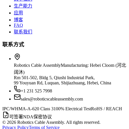
生产能力
应用
博客
FAQ
联系我们
联系方式
Robotics Cable Assembly
Manufacturing: Hebei Cloom (河北
阔沐)
Rm 501-502, Bldg 5, Qiushi Industrial Park,
99 Youyuan Rd, Luquan, Shijiazhuang, Hebei, China
+1 231 525 7998
sales@roboticscableassembly.com
IPC/WHMA-A-620 Class 3
100% Electrical Test
RoHS / REACH
可签署NDA保密协议
©
2026
Robotics Cable Assembly. All rights reserved.
Privacy Policy
Terms of Service