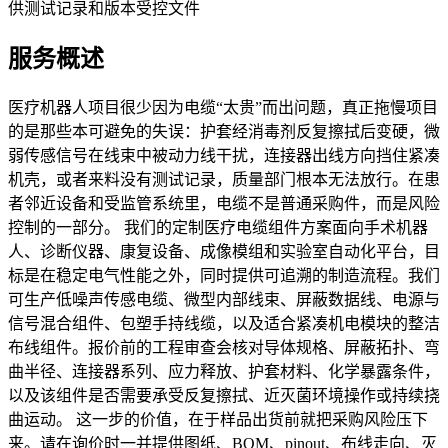
供测试记录和版本受控文件
服务概述
医疗机器人项目很少因为电缆“太贵”而出问题，真正拖慢项目
的是那些本可避免的失误：护套经消毒剂反复擦拭后变硬，微
弱传感信号在线束中被动力线干扰，连接器出线方向挡住紧凑
机壳，或者来料没有测试记录，质量部门根本无法放行。在患
者邻近设备和受监管系统里，电缆不是普通采购件，而是风险
控制的一部分。 我们的定制医疗电缆组件方案面向手术机器
人、诊断仪器、康复设备、成像模组和实验室自动化平台，目
标是在稳定电气性能之外，同时提供可追溯的制造流程。我们
可生产低噪声传感电缆、微型内部线束、屏蔽数据线、电源与
信号混合组件、包塑手持线缆，以及适合紧凑机电模块的整洁
布线组件。报价前的工程审查会核对导体规格、屏蔽拓扑、弯
曲半径、连接器系列、应力释放、护套材料、化学暴露条件，
以及该组件是否需要承受反复擦拭、近灭菌环境操作或持续挠
曲运动。 这一步的价值，在于样品出货前就把采购风险压下
来。请在询价时一并提供图纸、BOM、pinout、布线走向、灭