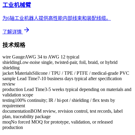
工业机械臂
为6轴工业机器人提供高性能内部线束和装配线缆。
了解详情
技术规格
wire Gauge
AWG 34 to AWG 12 typical
shielding
Low-noise single, twisted-pair, foil, braid, or hybrid
shielding
jacket Materials
Silicone / TPU / TPE / PTFE / medical-grade PVC
sample Lead Time
7-10 business days typical after specification
review
production Lead Time
3-5 weeks typical depending on materials and
validation scope
testing
100% continuity; IR / hi-pot / shielding / flex tests by
requirement
documentation
BOM review, revision control, test records, label
plan, traceability package
moq
No forced MOQ for prototype, validation, or released
production