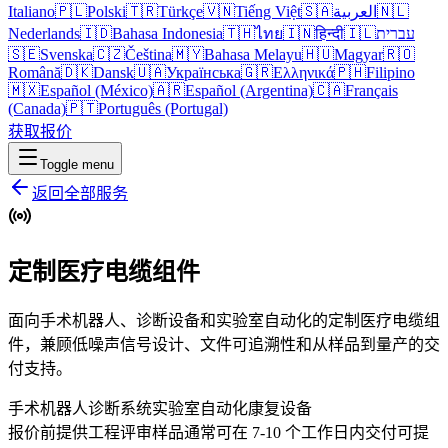
Italiano
🇵🇱
Polski
🇹🇷
Türkçe
🇻🇳
Tiếng Việt
🇸🇦
العربية
🇳🇱
Nederlands
🇮🇩
Bahasa Indonesia
🇹🇭
ไทย
🇮🇳
हिन्दी
🇮🇱
עברית
🇸🇪
Svenska
🇨🇿
Čeština
🇲🇾
Bahasa Melayu
🇭🇺
Magyar
🇷🇴
Română
🇩🇰
Dansk
🇺🇦
Українська
🇬🇷
Ελληνικά
🇵🇭
Filipino
🇲🇽
Español (México)
🇦🇷
Español (Argentina)
🇨🇦
Français
(Canada)
🇵🇹
Português (Portugal)
获取报价
Toggle menu
返回全部服务
定制医疗电缆组件
面向手术机器人、诊断设备和实验室自动化的定制医疗电缆组
件，兼顾低噪声信号设计、文件可追溯性和从样品到量产的交
付支持。
手术机器人
诊断系统
实验室自动化
康复设备
报价前提供工程评审
样品通常可在 7-10 个工作日内交付
可提