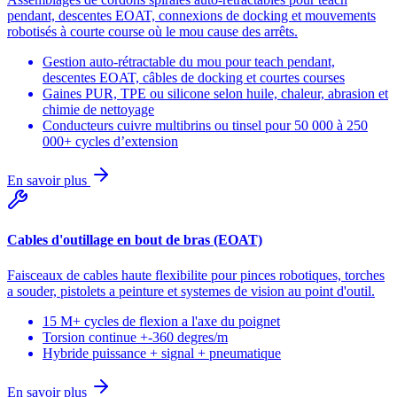
pendant, descentes EOAT, connexions de docking et mouvements
robotisés à courte course où le mou cause des arrêts.
Gestion auto-rétractable du mou pour teach pendant,
descentes EOAT, câbles de docking et courtes courses
Gaines PUR, TPE ou silicone selon huile, chaleur, abrasion et
chimie de nettoyage
Conducteurs cuivre multibrins ou tinsel pour 50 000 à 250
000+ cycles d’extension
En savoir plus
Cables d'outillage en bout de bras (EOAT)
Faisceaux de cables haute flexibilite pour pinces robotiques, torches
a souder, pistolets a peinture et systemes de vision au point d'outil.
15 M+ cycles de flexion a l'axe du poignet
Torsion continue +-360 degres/m
Hybride puissance + signal + pneumatique
En savoir plus