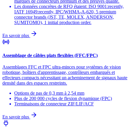
marques de connecteurs premium et des preuves qualité.
Les données concrètes de RFQ étaient: ISO 9001:recently,
IATF 16949:recently, IPC/WHMA-A-620, 5 premium
connector brands (JST, TE, MOLEX, ANDERSON,
SUMITOMO), 1 initial production order.
En savoir plus
Assemblage de câbles plats flexibles (FFC/FPC)
Assemblages FFC et FPC ultra-minces pour systèmes de vision
robotique, boîtiers d'apprentissage, contrôleurs embarqués et
effecteurs compacts nécessitant un acheminement de signaux haute
densité dans des espaces restreints.
Options de pas de 0,3 mm à 2,54 mm
Plus de 200 000 cycles de flexion dynamique (FPC)
Terminaisons de connecteur ZIF/LIF/ACF
En savoir plus