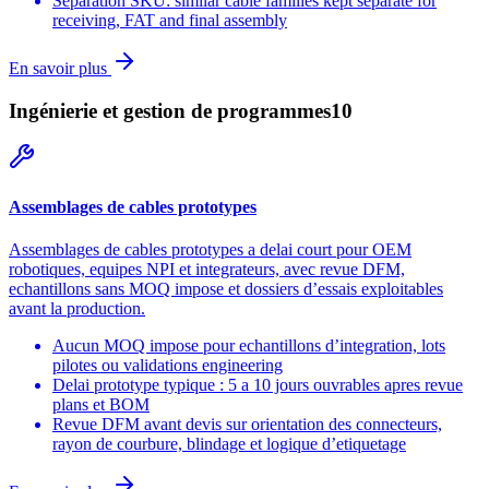
Séparation SKU: similar cable families kept separate for
receiving, FAT and final assembly
En savoir plus
Ingénierie et gestion de programmes
10
Assemblages de cables prototypes
Assemblages de cables prototypes a delai court pour OEM
robotiques, equipes NPI et integrateurs, avec revue DFM,
echantillons sans MOQ impose et dossiers d’essais exploitables
avant la production.
Aucun MOQ impose pour echantillons d’integration, lots
pilotes ou validations engineering
Delai prototype typique : 5 a 10 jours ouvrables apres revue
plans et BOM
Revue DFM avant devis sur orientation des connecteurs,
rayon de courbure, blindage et logique d’etiquetage