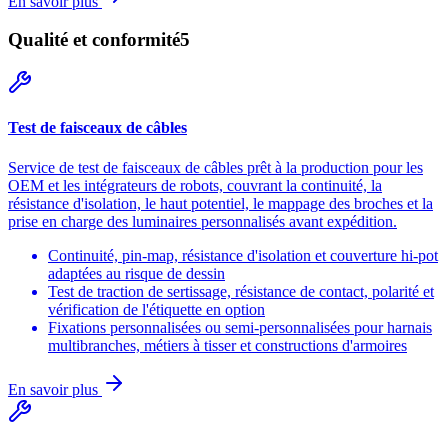
En savoir plus
Qualité et conformité
5
Test de faisceaux de câbles
Service de test de faisceaux de câbles prêt à la production pour les
OEM et les intégrateurs de robots, couvrant la continuité, la
résistance d'isolation, le haut potentiel, le mappage des broches et la
prise en charge des luminaires personnalisés avant expédition.
Continuité, pin-map, résistance d'isolation et couverture hi-pot
adaptées au risque de dessin
Test de traction de sertissage, résistance de contact, polarité et
vérification de l'étiquette en option
Fixations personnalisées ou semi-personnalisées pour harnais
multibranches, métiers à tisser et constructions d'armoires
En savoir plus