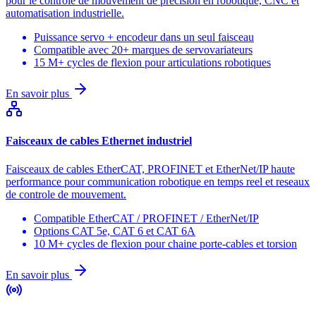
pour le controle de mouvement de precision en robotique, CNC et
automatisation industrielle.
Puissance servo + encodeur dans un seul faisceau
Compatible avec 20+ marques de servovariateurs
15 M+ cycles de flexion pour articulations robotiques
En savoir plus
Faisceaux de cables Ethernet industriel
Faisceaux de cables EtherCAT, PROFINET et EtherNet/IP haute
performance pour communication robotique en temps reel et reseaux
de controle de mouvement.
Compatible EtherCAT / PROFINET / EtherNet/IP
Options CAT 5e, CAT 6 et CAT 6A
10 M+ cycles de flexion pour chaine porte-cables et torsion
En savoir plus