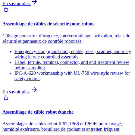
En savoir plus
Assemblage de câbles de sécurité pour robots
Câblage pour arrêt d’urgence, interverrouillage, activation, relais de
sécurité et panneaux de contrôle robotisés.
Emergency-stop, guard-door, enable, reset, scanner, and relay
wiring in one controlled assembly
Label, ferrule, terminal, connector, and end-treatment review
before sampling
IPC-A-620 workmanship with UL-758 wire-style review for
safety circuits
En savoir plus
Assemblage de câble robot étanche
Assemblages de câbles robot IP67, IP68 et IP69K pour lavage,
humidité extérieure, brouillard de coolant et entretien fréquent.