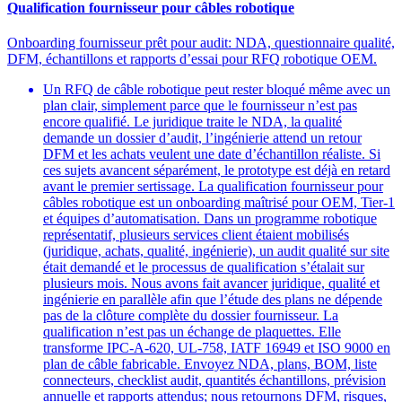
Qualification fournisseur pour câbles robotique
Onboarding fournisseur prêt pour audit: NDA, questionnaire qualité,
DFM, échantillons et rapports d’essai pour RFQ robotique OEM.
Un RFQ de câble robotique peut rester bloqué même avec un
plan clair, simplement parce que le fournisseur n’est pas
encore qualifié. Le juridique traite le NDA, la qualité
demande un dossier d’audit, l’ingénierie attend un retour
DFM et les achats veulent une date d’échantillon réaliste. Si
ces sujets avancent séparément, le prototype est déjà en retard
avant le premier sertissage. La qualification fournisseur pour
câbles robotique est un onboarding maîtrisé pour OEM, Tier-1
et équipes d’automatisation. Dans un programme robotique
représentatif, plusieurs services client étaient mobilisés
(juridique, achats, qualité, ingénierie), un audit qualité sur site
était demandé et le processus de qualification s’étalait sur
plusieurs mois. Nous avons fait avancer juridique, qualité et
ingénierie en parallèle afin que l’étude des plans ne dépende
pas de la clôture complète du dossier fournisseur. La
qualification n’est pas un échange de plaquettes. Elle
transforme IPC-A-620, UL-758, IATF 16949 et ISO 9000 en
plan de câble fabricable. Envoyez NDA, plans, BOM, liste
connecteurs, checklist audit, quantités échantillons, prévision
annuelle et rapports attendus; nous retournons DFM, risques,