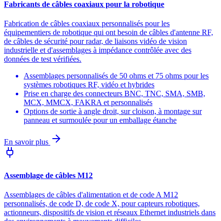
Fabricants de câbles coaxiaux pour la robotique
Fabrication de câbles coaxiaux personnalisés pour les
équipementiers de robotique qui ont besoin de câbles d'antenne RF,
de câbles de sécurité pour radar, de liaisons vidéo de vision
industrielle et d'assemblages à impédance contrôlée avec des
données de test vérifiées.
Assemblages personnalisés de 50 ohms et 75 ohms pour les
systèmes robotiques RF, vidéo et hybrides
Prise en charge des connecteurs BNC, TNC, SMA, SMB,
MCX, MMCX, FAKRA et personnalisés
Options de sortie à angle droit, sur cloison, à montage sur
panneau et surmoulée pour un emballage étanche
En savoir plus
Assemblage de câbles M12
Assemblages de câbles d'alimentation et de code A M12
personnalisés, de code D, de code X, pour capteurs robotiques,
actionneurs, dispositifs de vision et réseaux Ethernet industriels dans