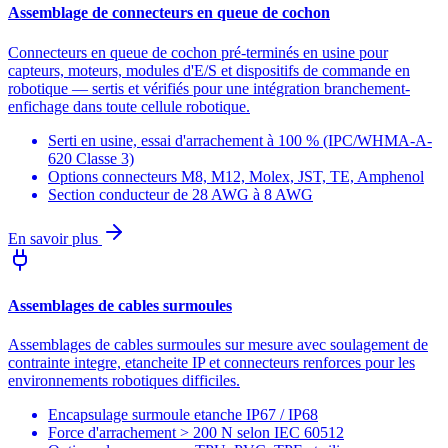
Assemblage de connecteurs en queue de cochon
Connecteurs en queue de cochon pré-terminés en usine pour
capteurs, moteurs, modules d'E/S et dispositifs de commande en
robotique — sertis et vérifiés pour une intégration branchement-
enfichage dans toute cellule robotique.
Serti en usine, essai d'arrachement à 100 % (IPC/WHMA-A-
620 Classe 3)
Options connecteurs M8, M12, Molex, JST, TE, Amphenol
Section conducteur de 28 AWG à 8 AWG
En savoir plus
Assemblages de cables surmoules
Assemblages de cables surmoules sur mesure avec soulagement de
contrainte integre, etancheite IP et connecteurs renforces pour les
environnements robotiques difficiles.
Encapsulage surmoule etanche IP67 / IP68
Force d'arrachement > 200 N selon IEC 60512