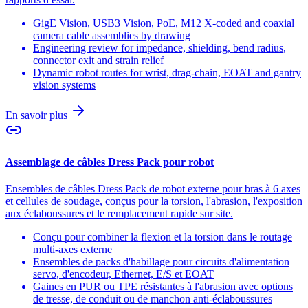
GigE Vision, USB3 Vision, PoE, M12 X-coded and coaxial
camera cable assemblies by drawing
Engineering review for impedance, shielding, bend radius,
connector exit and strain relief
Dynamic robot routes for wrist, drag-chain, EOAT and gantry
vision systems
En savoir plus
Assemblage de câbles Dress Pack pour robot
Ensembles de câbles Dress Pack de robot externe pour bras à 6 axes
et cellules de soudage, conçus pour la torsion, l'abrasion, l'exposition
aux éclaboussures et le remplacement rapide sur site.
Conçu pour combiner la flexion et la torsion dans le routage
multi-axes externe
Ensembles de packs d'habillage pour circuits d'alimentation
servo, d'encodeur, Ethernet, E/S et EOAT
Gaines en PUR ou TPE résistantes à l'abrasion avec options
de tresse, de conduit ou de manchon anti-éclaboussures