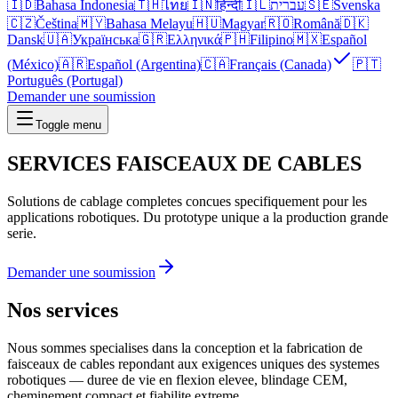
🇮🇩
Bahasa Indonesia
🇹🇭
ไทย
🇮🇳
हिन्दी
🇮🇱
עברית
🇸🇪
Svenska
🇨🇿
Čeština
🇲🇾
Bahasa Melayu
🇭🇺
Magyar
🇷🇴
Română
🇩🇰
Dansk
🇺🇦
Українська
🇬🇷
Ελληνικά
🇵🇭
Filipino
🇲🇽
Español
(México)
🇦🇷
Español (Argentina)
🇨🇦
Français (Canada)
🇵🇹
Português (Portugal)
Demander une soumission
Toggle menu
SERVICES
FAISCEAUX DE CABLES
Solutions de cablage completes concues specifiquement pour les
applications robotiques. Du prototype unique a la production grande
serie.
Demander une soumission
Nos services
Nous sommes specialises dans la conception et la fabrication de
faisceaux de cables repondant aux exigences uniques des systemes
robotiques — duree de vie en flexion elevee, blindage CEM,
cheminement compact et fiabilite extreme.