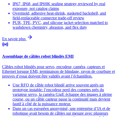
IP67, IP68, and IP69K sealing strategy reviewed by real
exposure, not catalog claims
Overmold, adhesive heat-shrink, gasketed backshell, and
field-replaceable connector trade-off review
PUR, TPE, PVC, and silicone jacket selection matched to
washdown chemistry, abrasion, and flex duty
En savoir plus
Assemblage de câbles robot blindés EMI
Câbles robot blindés pour servo, encodeur, caméra, capteurs et
Ethernet lorsque EMI, terminaison de blindage, rayon de courbure et
preuves d’essai doivent être validés avant l’échantillon.
Une RFQ de câble robot blindé arrive souvent après un
prototype instable: l’encodeur perd des comptes près du
variateur servo, la caméra GigE échappe des images à pleine
course, ou un câble capteur passe la continuité mais devient
fautif à côté de la puissance moteur.
Dans un cas européen anonymisé, une entreprise d’IA et de
robotique avait besoin de câbles sur mesure avec plusieurs