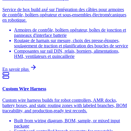
Service de box build axé sur l'intégration des câbles pour armoires
de contrôle, boîtiers opérateur et sous-ensembles électromécaniques
en robotique.
Armoires de contrôle, boîtiers opérateur, boîtes de jonction et
panneaux d'interface batterie
Routage de harnais sur mesure, choix des presse-étoupes,
soulagement de traction et planification des boucles de service
Composantes sur rail DIN, relais, borniers, alimentations,
HMI, ventilateurs et quincaillerie
En savoir plus
Custom Wire Harness
Custom wire harness builds for robot controllers, AMR docks,
battery boxes, and static routing zones with labeled branches, BOM
traceability, and production-ready test records.
Built from wiring diagram, BOM, sample, or mixed input
package