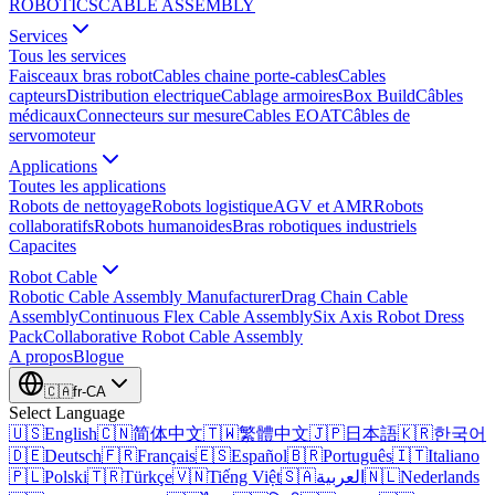
ROBOTICS
CABLE ASSEMBLY
Services
Tous les services
Faisceaux bras robot
Cables chaine porte-cables
Cables
capteurs
Distribution electrique
Cablage armoires
Box Build
Câbles
médicaux
Connecteurs sur mesure
Cables EOAT
Câbles de
servomoteur
Applications
Toutes les applications
Robots de nettoyage
Robots logistique
AGV et AMR
Robots
collaboratifs
Robots humanoides
Bras robotiques industriels
Capacites
Robot Cable
Robotic Cable Assembly Manufacturer
Drag Chain Cable
Assembly
Continuous Flex Cable Assembly
Six Axis Robot Dress
Pack
Collaborative Robot Cable Assembly
A propos
Blogue
🇨🇦
fr-CA
Select Language
🇺🇸
English
🇨🇳
简体中文
🇹🇼
繁體中文
🇯🇵
日本語
🇰🇷
한국어
🇩🇪
Deutsch
🇫🇷
Français
🇪🇸
Español
🇧🇷
Português
🇮🇹
Italiano
🇵🇱
Polski
🇹🇷
Türkçe
🇻🇳
Tiếng Việt
🇸🇦
العربية
🇳🇱
Nederlands