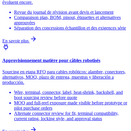
évoluent encore.
Revue du journal de révision avant devis et lancement
Comparaison plan, BOM, pinout, étiquettes et alternatives
approuvées
Séparation des concessions échantillon et des exigences série
En savoir plus
Approvisionnement matière pour câbles robotisés
Sourcing en etapa RFQ para cables robóticos: alambre, conectores,
alternativos, MOQ, plazo de entrega, muestras y liberación a
producción.
Wire, terminal, connector, label, heat-shrink, backshell, and
boot sourcing review before quote
MOQ and full-reel exposure made visible before prototype or
pilot purchase orders
Alternate connector review for fit, terminal compatibility,
current rating, locking style, and approval status