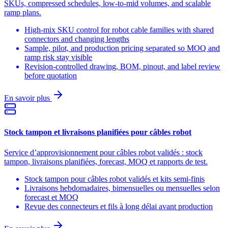
SKUs, compressed schedules, low-to-mid volumes, and scalable
ramp plans.
High-mix SKU control for robot cable families with shared
connectors and changing lengths
Sample, pilot, and production pricing separated so MOQ and
ramp risk stay visible
Revision-controlled drawing, BOM, pinout, and label review
before quotation
En savoir plus
Stock tampon et livraisons planifiées pour câbles robot
Service d’approvisionnement pour câbles robot validés : stock
tampon, livraisons planifiées, forecast, MOQ et rapports de test.
Stock tampon pour câbles robot validés et kits semi-finis
Livraisons hebdomadaires, bimensuelles ou mensuelles selon
forecast et MOQ
Revue des connecteurs et fils à long délai avant production