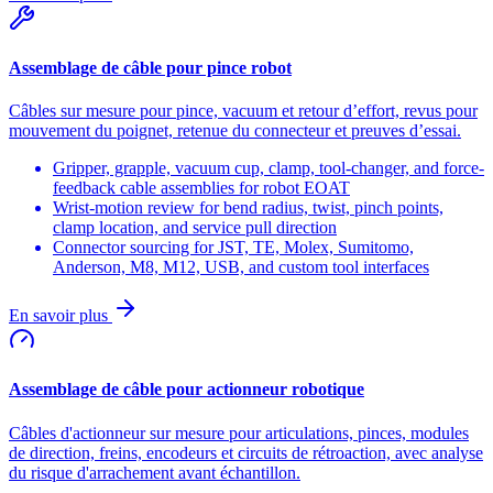
Assemblage de câble pour pince robot
Câbles sur mesure pour pince, vacuum et retour d’effort, revus pour
mouvement du poignet, retenue du connecteur et preuves d’essai.
Gripper, grapple, vacuum cup, clamp, tool-changer, and force-
feedback cable assemblies for robot EOAT
Wrist-motion review for bend radius, twist, pinch points,
clamp location, and service pull direction
Connector sourcing for JST, TE, Molex, Sumitomo,
Anderson, M8, M12, USB, and custom tool interfaces
En savoir plus
Assemblage de câble pour actionneur robotique
Câbles d'actionneur sur mesure pour articulations, pinces, modules
de direction, freins, encodeurs et circuits de rétroaction, avec analyse
du risque d'arrachement avant échantillon.