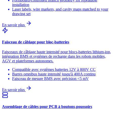
Formboard-controlled branch geometry for repeatable
installation
Laser labels, wire markers, and cavity maps matched to your
drawing set
En savoir plus
Faisceau de câblage pour bloc-batteries
Faisceaux de câblage haute intensité pour blocs-batteries lithium-ion,
intégration BMS et systèmes de recharge dans les robots mobiles,
AGV et plateformes autonomes.
Compatible avec systèmes batteries 12V à 800V CC
Barres omnibus haute intensité jusqu'à 400A continu
Faisceau de mesure BMS avec précision <5 mV
En savoir plus
Assemblage de câbles pour PCB à boutons-poussoirs