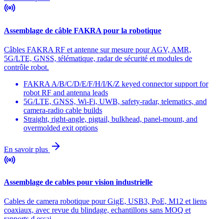
Assemblage de câble FAKRA pour la robotique
Câbles FAKRA RF et antenne sur mesure pour AGV, AMR,
5G/LTE, GNSS, télématique, radar de sécurité et modules de
contrôle robot.
FAKRA A/B/C/D/E/F/H/I/K/Z keyed connector support for
robot RF and antenna leads
5G/LTE, GNSS, Wi-Fi, UWB, safety-radar, telematics, and
camera-radio cable builds
Straight, right-angle, pigtail, bulkhead, panel-mount, and
overmolded exit options
En savoir plus
Assemblage de cables pour vision industrielle
Cables de camera robotique pour GigE, USB3, PoE, M12 et liens
coaxiaux, avec revue du blindage, echantillons sans MOQ et
rapports d essai.