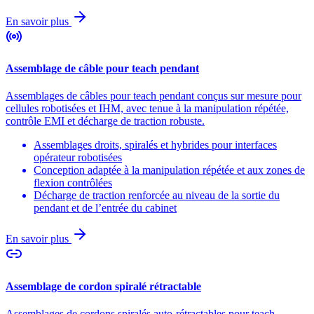
En savoir plus
Assemblage de câble pour teach pendant
Assemblages de câbles pour teach pendant conçus sur mesure pour
cellules robotisées et IHM, avec tenue à la manipulation répétée,
contrôle EMI et décharge de traction robuste.
Assemblages droits, spiralés et hybrides pour interfaces
opérateur robotisées
Conception adaptée à la manipulation répétée et aux zones de
flexion contrôlées
Décharge de traction renforcée au niveau de la sortie du
pendant et de l’entrée du cabinet
En savoir plus
Assemblage de cordon spiralé rétractable
Assemblages de cordons spiralés auto-rétractables pour teach