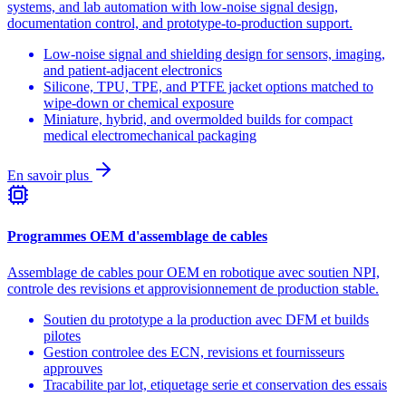
systems, and lab automation with low-noise signal design,
documentation control, and prototype-to-production support.
Low-noise signal and shielding design for sensors, imaging,
and patient-adjacent electronics
Silicone, TPU, TPE, and PTFE jacket options matched to
wipe-down or chemical exposure
Miniature, hybrid, and overmolded builds for compact
medical electromechanical packaging
En savoir plus
Programmes OEM d'assemblage de cables
Assemblage de cables pour OEM en robotique avec soutien NPI,
controle des revisions et approvisionnement de production stable.
Soutien du prototype a la production avec DFM et builds
pilotes
Gestion controlee des ECN, revisions et fournisseurs
approuves
Tracabilite par lot, etiquetage serie et conservation des essais