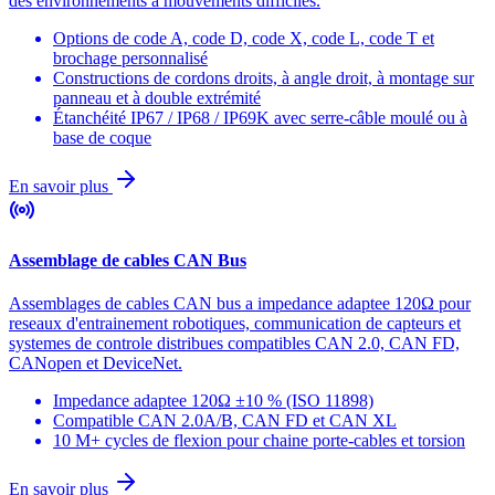
des environnements à mouvements difficiles.
Options de code A, code D, code X, code L, code T et
brochage personnalisé
Constructions de cordons droits, à angle droit, à montage sur
panneau et à double extrémité
Étanchéité IP67 / IP68 / IP69K avec serre-câble moulé ou à
base de coque
En savoir plus
Assemblage de cables CAN Bus
Assemblages de cables CAN bus a impedance adaptee 120Ω pour
reseaux d'entrainement robotiques, communication de capteurs et
systemes de controle distribues compatibles CAN 2.0, CAN FD,
CANopen et DeviceNet.
Impedance adaptee 120Ω ±10 % (ISO 11898)
Compatible CAN 2.0A/B, CAN FD et CAN XL
10 M+ cycles de flexion pour chaine porte-cables et torsion
En savoir plus