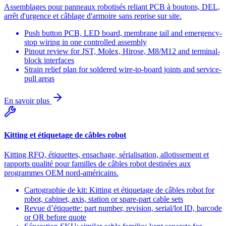
Assemblages pour panneaux robotisés reliant PCB à boutons, DEL,
arrêt d'urgence et câblage d'armoire sans reprise sur site.
Push button PCB, LED board, membrane tail and emergency-
stop wiring in one controlled assembly
Pinout review for JST, Molex, Hirose, M8/M12 and terminal-
block interfaces
Strain relief plan for soldered wire-to-board joints and service-
pull areas
En savoir plus
Kitting et étiquetage de câbles robot
Kitting RFQ, étiquettes, ensachage, sérialisation, allotissement et
rapports qualité pour familles de câbles robot destinées aux
programmes OEM nord-américains.
Cartographie de kit: Kitting et étiquetage de câbles robot for
robot, cabinet, axis, station or spare-part cable sets
Revue d’étiquette: part number, revision, serial/lot ID, barcode
or QR before quote