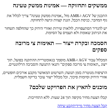
ממשקים ותחזוקה — אמינות ממשק טעינה
התכנון של AGV ו-AMR מול „אמינות ממשק טעינה” צריך לכלול את
גוף המחבר, כניסת הכבל, הגנת קצוות וגישה לתחזוקה.
יש להגדיר הסתעפויות, לולאות שירות ואזורי הידוק כך שהחלפה תשחזר
את הניתוב שאומת ולא תעמיס על הסיומת.
הסמכה ובקרת ייצור — תאימות צי מרובה
ספקים
המכלול עבור AGV ו-AMR מוסמך בגאומטריית ההתקנה בפועל, תוך
ייצוג „תאימות צי מרובה ספקים” ותנאי התנועה והסביבה הרלוונטיים.
הרציפות מנוטרת בזמן תנועה; השרטוט המאושר מקבע אורכים חופשיים,
אזורי הידוק וסיומות סיכוך, וכל מכלול ייצור עובר בדיקה חשמלית.
מוכנים להאיץ את הפרויקט שלכם?
קבלו הצעת מחיר מקיפה תוך 24 שעות. ללא התחייבות.
קבל הצעת מחיר מיידית
קבע שיחה