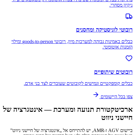
ניקיון מסחרי.
רובוטי לוגיסטיקה ומחסנים
כבלים באמינות גבוהה למערכות מיון, רובוטי goods-to-person ומילוי
הזמנות אוטומטי.
רובוטים שיתופיים
כבלים קומפקטיים וגמישים לקובוטים שעובדים לצד בני אדם.
צפו בכל היישומים
ארכיטקטורת תנועה ומערכת — אינטגרציה של
חיישני ניווט
ביישום AGV ו-AMR, יש להתייחס אל „אינטגרציה של חיישני ניווט”