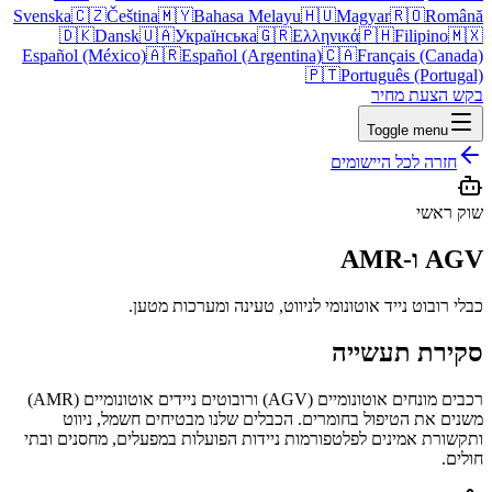
Svenska
🇨🇿
Čeština
🇲🇾
Bahasa Melayu
🇭🇺
Magyar
🇷🇴
Română
🇩🇰
Dansk
🇺🇦
Українська
🇬🇷
Ελληνικά
🇵🇭
Filipino
🇲🇽
Español (México)
🇦🇷
Español (Argentina)
🇨🇦
Français (Canada)
🇵🇹
Português (Portugal)
בקש הצעת מחיר
Toggle menu
חזרה לכל היישומים
שוק ראשי
AGV ו-AMR
כבלי רובוט נייד אוטונומי לניווט, טעינה ומערכות מטען.
סקירת תעשייה
רכבים מונחים אוטונומיים (AGV) ורובוטים ניידים אוטונומיים (AMR)
משנים את הטיפול בחומרים. הכבלים שלנו מבטיחים חשמל, ניווט
ותקשורת אמינים לפלטפורמות ניידות הפועלות במפעלים, מחסנים ובתי
חולים.