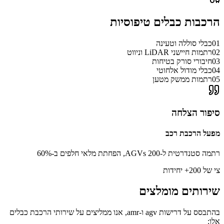
הרכבות כבלים טיפוסיות
01
כבלי סוללה וטעינה
02
רתמות חיישני LiDAR וניווט
03
חיבורי סורק בטיחות
04
כבלי מודול אלחוטי
05
רתמות ממשק מטען
סיפור הצלחה
מפעל הרכבת רכב
רתמה סטנדרטית ל-200 AGVs, הפחתת מלאי חלפים ב-60%
צי של 200+ יחידות
שירותים מומלצים
בהתבסס על דרישות agv ו-amr, אנו ממליצים על שירותי הרכבת כבלים
אלו: