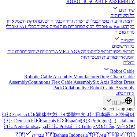
ROBOTICS
CABLE ASSEMBLY
שירותים
כל השירותים
רתמת זרוע רובוטית
כבלי שרשרת גרירה
כבלי חיישנים
חלוקת חשמל
ארון
בקרה
Box Build
כבלי רפואה
מחברים מותאמים אישית
כבלי EOAT
כבלי
סרוו מוטור
יישומים
כל היישומים
רובוטי ניקיון
רובוטי לוגיסטיקה
AGV ו-AMR
רובוטים שיתופיים
רובוטים
הומנואידים
זרועות תעשייתיות
יכולות
Robot Cable
Robotic Cable Assembly Manufacturer
Drag Chain Cable
Assembly
Continuous Flex Cable Assembly
Six Axis Robot Dress
Pack
Collaborative Robot Cable Assembly
אודות
בלוג
🇮🇱
he
Select Language
🇺🇸
English
🇨🇳
简体中文
🇹🇼
繁體中文
🇯🇵
日本語
🇰🇷
한국어
🇩🇪
Deutsch
🇫🇷
Français
🇪🇸
Español
🇧🇷
Português
🇮🇹
Italiano
🇸🇦
Tiếng Việt
🇻🇳
Türkçe
🇹🇷
Polski
🇵🇱
العربية
Nederlands
🇳🇱
🇮🇱
हिन्दी
🇮🇳
ไทย
🇹🇭
Bahasa Indonesia
🇮🇩
עברית
🇸🇪