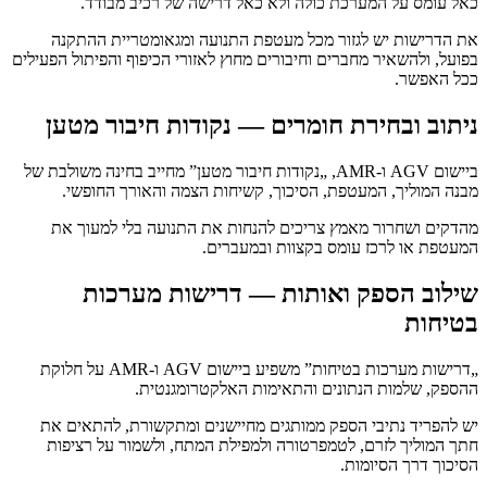
כאל עומס על המערכת כולה ולא כאל דרישה של רכיב מבודד.
את הדרישות יש לגזור מכל מעטפת התנועה ומגאומטריית ההתקנה
בפועל, ולהשאיר מחברים וחיבורים מחוץ לאזורי הכיפוף והפיתול הפעילים
ככל האפשר.
ניתוב ובחירת חומרים — נקודות חיבור מטען
ביישום AGV ו-AMR, „נקודות חיבור מטען” מחייב בחינה משולבת של
מבנה המוליך, המעטפת, הסיכוך, קשיחות הצמה והאורך החופשי.
מהדקים ושחרור מאמץ צריכים להנחות את התנועה בלי למעוך את
המעטפת או לרכז עומס בקצוות ובמעברים.
שילוב הספק ואותות — דרישות מערכות
בטיחות
„דרישות מערכות בטיחות” משפיע ביישום AGV ו-AMR על חלוקת
ההספק, שלמות הנתונים והתאימות האלקטרומגנטית.
יש להפריד נתיבי הספק ממותגים מחיישנים ומתקשורת, להתאים את
חתך המוליך לזרם, לטמפרטורה ולמפילת המתח, ולשמור על רציפות
הסיכוך דרך הסיומות.