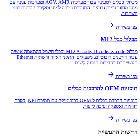
מכלולי כבלים לטעינה עבור מערכות AGV, AMR ומערכות עגינה עם
מגעי מחזור זוגיות גבוהים, התנגדות נמוכה למגע וסקירה הנדסית לפני
השחרור.
צפו בשירות
מכלול כבל M12
מכלול M12 A-code, D-code, X-code וכבלי חשמל בהתאמה אישית
עבור חיישנים רובוטיים, מפעילים, התקני ראייה ורשתות Ethernet
תעשייתיות בסביבות תנועה קשות.
צפו בשירות
תוכניות OEM להרכבות כבלים
תוכניות הרכבת כבלים ל-OEM ברובוטיקה עם תמיכת NPI, בקרת
רוויזיות ואספקה יציבה לייצור.
צפו בשירות
דרישות התעשייה