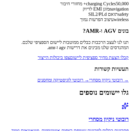
50,000+ מחזורי חיבור
charging Cycles
navigation
מוגן EMI לדיוק
safety
תואם SIL2/PLd
wireless
עיצוב הפרעות נמוך
בונים AGV ו-AMR?
תנו לנו לעצב הרכבות כבלים ממוטבות ליישום הספציפי שלכם.
המהנדסים שלנו מבינים את דרישות agv ו-amr.
קבלו הצעת מחיר ספציפית ליישום
צפו ביכולות הייצור
תעשיות קשורות
→
רובוטי ניקיון מסחרי
→
רובוטי לוגיסטיקה ומחסנים
גלו יישומים נוספים
רובוטי ניקיון מסחרי
פתרונות כבלים למכונות שטיפת רצפות אוטונומיות, מטאטאים וציוד