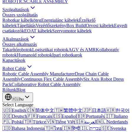
ROBOTICS
CABLE ASSEMBLY
Szolgaltatások
Összes szolgáltatás
Robotkar kábelköteg
Energialánc kábelek
Érzékelő
kábelek
Tápellátás
Vezérlőszekrény
Box Build
Orvosi kábelek
Egyedi
csatlakozók
EOAT kábelek
Szervomotor kábelek
Alkalmazások
Összes alkalmazás
Takarítórobotok
Logisztikai robotok
AGV és AMR
Kollaboratív
robotok
Humanoid robotok
Ipari robotkarok
Kapacitások
Robot Cable
Robotic Cable Assembly Manufacturer
Drag Chain Cable
Assembly
Continuous Flex Cable Assembly
Six Axis Robot Dress
Pack
Collaborative Robot Cable Assembly
Rólunk
Blog
🇭🇺
hu
Select Language
🇺🇸
English
🇨🇳
简体中文
🇹🇼
繁體中文
🇯🇵
日本語
🇰🇷
한국어
🇩🇪
Deutsch
🇫🇷
Français
🇪🇸
Español
🇧🇷
Português
🇮🇹
Italiano
🇵🇱
Polski
🇹🇷
Türkçe
🇻🇳
Tiếng Việt
🇸🇦
العربية
🇳🇱
Nederlands
🇮🇩
Bahasa Indonesia
🇹🇭
ไทย
🇮🇳
हिन्दी
🇮🇱
עברית
🇸🇪
Svenska