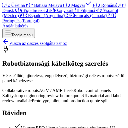
🇨🇿
Čeština
🇲🇾
Bahasa Melayu
🇭🇺
Magyar
🇷🇴
Română
🇩🇰
Dansk
🇺🇦
Українська
🇬🇷
Ελληνικά
🇵🇭
Filipino
🇲🇽
Español
(México)
🇦🇷
Español (Argentina)
🇨🇦
Français (Canada)
🇵🇹
Português (Portugal)
Árajánlatkérés
Toggle menu
Vissza az összes szolgáltatáshoz
Robotbiztonsági kábelköteg szerelés
Vészleállító, ajtóretesz, engedélyező, biztonsági relé és robotvezérlő
panel kábelezése.
Collaborative robots
AGV / AMR fleets
Robot control panels
Safety-loop engineering review before quote
UL material and label
review available
Prototype, pilot, and production quote split
Röviden
Magyar RFQ-kban a beszerzés rajzot, címkézést, UL