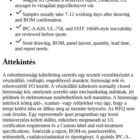
anyagot és vizsgálati jegyzőkönyvet vár.
Samples usually take 7-12 working days after drawing
and BOM confirmation.
IPC-A-620, UL-758, and IATF 16949-style traceability
are reviewed before quote.
Send drawing, BOM, panel layout, quantity, lead time,
and report needs.
Áttekintés
A robotbiztonsági kábelköteg szerelés egy tesztelt vezetékkészlet a
vészleállító, védőajtó, engedélyező áramkör, biztonsági relé és
robotvezérlő I/O között. A vészleállító kábelezés normally closed
biztonsági kör, amelynek szerelés után mechanikailag stabilnak, jól
jelöltnek és elektromosan ismételhetőnek kell maradnia. A biztonsági
interlock köteg ajtó-, scanner- vagy reléjeleket visz úgy, hogy a
terepi kötési hiba ne állítsa meg az üzembe helyezést. Az RFQ nem
csak érszám. Egy reprezentatív ipari programban egy korai
mintaverzióra kellett átállni, miközben megmaradt az UL
certification requirement és a Custom label and end-treatment
specifications. Átnézzük a rajzot, BOM-ot, panelszerelést,
relémodellt, csatlakozóadatokat és riportigényt. A gyártás IPC-A-