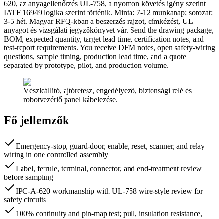
620, az anyagellenőrzés UL-758, a nyomon követés igény szerint
IATF 16949 logika szerint történik. Minta: 7-12 munkanap; sorozat:
3-5 hét. Magyar RFQ-kban a beszerzés rajzot, címkézést, UL
anyagot és vizsgálati jegyzőkönyvet vár. Send the drawing package,
BOM, expected quantity, target lead time, certification notes, and
test-report requirements. You receive DFM notes, open safety-wiring
questions, sample timing, production lead time, and a quote
separated by prototype, pilot, and production volume.
Vészleállító, ajtóretesz, engedélyező, biztonsági relé és
robotvezérlő panel kábelezése.
Fő jellemzők
Emergency-stop, guard-door, enable, reset, scanner, and relay
wiring in one controlled assembly
Label, ferrule, terminal, connector, and end-treatment review
before sampling
IPC-A-620 workmanship with UL-758 wire-style review for
safety circuits
100% continuity and pin-map test; pull, insulation resistance,