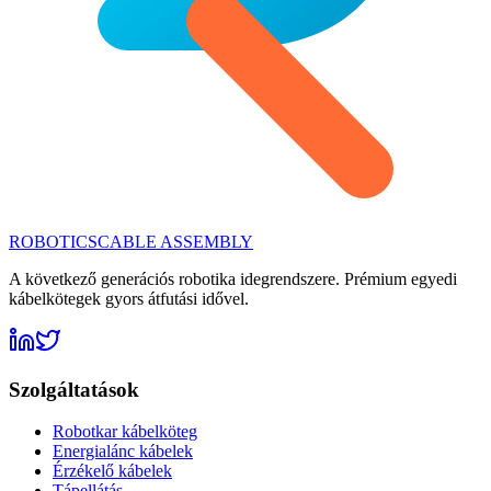
ROBOTICS
CABLE ASSEMBLY
A következő generációs robotika idegrendszere. Prémium egyedi
kábelkötegek gyors átfutási idővel.
Szolgáltatások
Robotkar kábelköteg
Energialánc kábelek
Érzékelő kábelek
Tápellátás