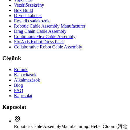
Vezérlőszekrény
Box Build
Orvosi kábelek
Egyedi csatlakozók
Robotic Cable Assembly Manufacturer
Drag Chain Cable Assembly
Continuous Flex Cable Assembly
Six Axis Robot Dress Pack
Collaborative Robot Cable Assembly
Cégünk
Rólunk
Kapacitások
Alkalmazások
Blog
FAQ
Kapcsolat
Kapcsolat
Robotics Cable Assembly
Manufacturing: Hebei Cloom (河北