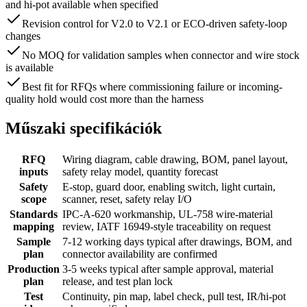
and hi-pot available when specified
Revision control for V2.0 to V2.1 or ECO-driven safety-loop
changes
No MOQ for validation samples when connector and wire stock
is available
Best fit for RFQs where commissioning failure or incoming-
quality hold would cost more than the harness
Műszaki specifikációk
RFQ
Wiring diagram, cable drawing, BOM, panel layout,
inputs
safety relay model, quantity forecast
Safety
E-stop, guard door, enabling switch, light curtain,
scope
scanner, reset, safety relay I/O
Standards
IPC-A-620 workmanship, UL-758 wire-material
mapping
review, IATF 16949-style traceability on request
Sample
7-12 working days typical after drawings, BOM, and
plan
connector availability are confirmed
Production
3-5 weeks typical after sample approval, material
plan
release, and test plan lock
Test
Continuity, pin map, label check, pull test, IR/hi-pot