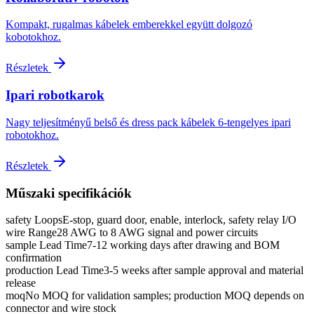
Kompakt, rugalmas kábelek emberekkel együtt dolgozó
kobotokhoz.
Részletek
Ipari robotkarok
Nagy teljesítményű belső és dress pack kábelek 6-tengelyes ipari
robotokhoz.
Részletek
Műszaki specifikációk
safety Loops
E-stop, guard door, enable, interlock, safety relay I/O
wire Range
28 AWG to 8 AWG signal and power circuits
sample Lead Time
7-12 working days after drawing and BOM
confirmation
production Lead Time
3-5 weeks after sample approval and material
release
moq
No MOQ for validation samples; production MOQ depends on
connector and wire stock