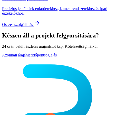
Precíziós jelkábelek enkóderekhez, kamerarendszerekhez és ipari
érzékelőkhöz.
Összes szolgáltatás
Készen áll a projekt felgyorsítására?
24 órán belül részletes árajánlatot kap. Kötelezettség nélkül.
Azonnali árajánlat
Időpontfoglalás