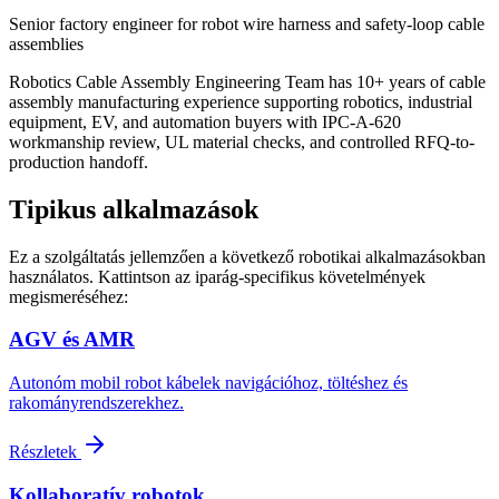
Senior factory engineer for robot wire harness and safety-loop cable
assemblies
Robotics Cable Assembly Engineering Team has 10+ years of cable
assembly manufacturing experience supporting robotics, industrial
equipment, EV, and automation buyers with IPC-A-620
workmanship review, UL material checks, and controlled RFQ-to-
production handoff.
Tipikus alkalmazások
Ez a szolgáltatás jellemzően a következő robotikai alkalmazásokban
használatos. Kattintson az iparág-specifikus követelmények
megismeréséhez:
AGV és AMR
Autonóm mobil robot kábelek navigációhoz, töltéshez és
rakományrendszerekhez.
Részletek
Kollaboratív robotok