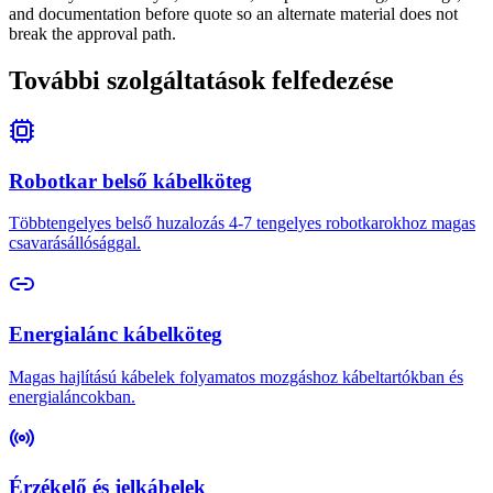
and documentation before quote so an alternate material does not
break the approval path.
További szolgáltatások felfedezése
Robotkar belső kábelköteg
Többtengelyes belső huzalozás 4-7 tengelyes robotkarokhoz magas
csavarásállósággal.
Energialánc kábelköteg
Magas hajlítású kábelek folyamatos mozgáshoz kábeltartókban és
energialáncokban.
Érzékelő és jelkábelek