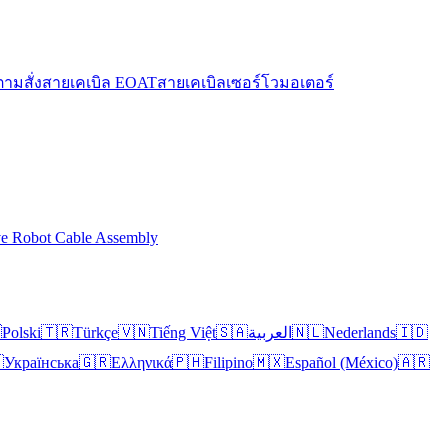
ตามสั่ง
สายเคเบิล EOAT
สายเคเบิลเซอร์โวมอเตอร์
ve Robot Cable Assembly

Polski
🇹🇷
Türkçe
🇻🇳
Tiếng Việt
🇸🇦
العربية
🇳🇱
Nederlands
🇮🇩

Українська
🇬🇷
Ελληνικά
🇵🇭
Filipino
🇲🇽
Español (México)
🇦🇷