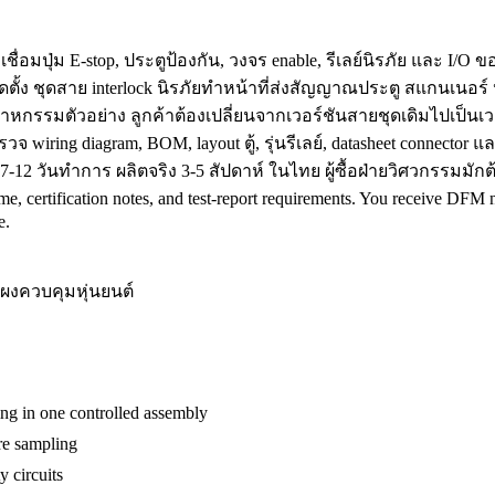
ื่อมปุ่ม E-stop, ประตูป้องกัน, วงจร enable, รีเลย์นิรภัย และ I/O
งติดตั้ง ชุดสาย interlock นิรภัยทำหน้าที่ส่งสัญญาณประตู สแกนเน
รมตัวอย่าง ลูกค้าต้องเปลี่ยนจากเวอร์ชันสายชุดเดิมไปเป็นเวอร์
าตรวจ wiring diagram, BOM, layout ตู้, รุ่นรีเลย์, datasheet conn
าง 7-12 วันทำการ ผลิตจริง 3-5 สัปดาห์ ในไทย ผู้ซื้อฝ่ายวิศวกรร
e, certification notes, and test-report requirements. You receive DFM 
e.
ะแผงควบคุมหุ่นยนต์
ing in one controlled assembly
ore sampling
 circuits