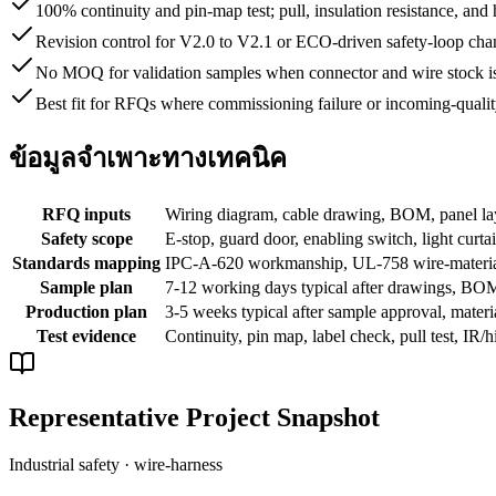
100% continuity and pin-map test; pull, insulation resistance, and
Revision control for V2.0 to V2.1 or ECO-driven safety-loop cha
No MOQ for validation samples when connector and wire stock is
Best fit for RFQs where commissioning failure or incoming-qualit
ข้อมูลจำเพาะทางเทคนิค
RFQ inputs
Wiring diagram, cable drawing, BOM, panel layo
Safety scope
E-stop, guard door, enabling switch, light curtai
Standards mapping
IPC-A-620 workmanship, UL-758 wire-material 
Sample plan
7-12 working days typical after drawings, BOM,
Production plan
3-5 weeks typical after sample approval, materia
Test evidence
Continuity, pin map, label check, pull test, IR/
Representative Project Snapshot
Industrial safety · wire-harness