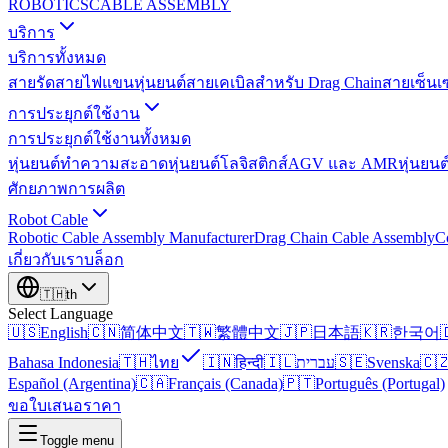
ROBOTICS
CABLE ASSEMBLY
บริการ
บริการทั้งหมด
สายรัดสายไฟแขนหุ่นยนต์
สายเคเบิลสำหรับ Drag Chain
สายเซ็นเ
การประยุกต์ใช้งาน
การประยุกต์ใช้งานทั้งหมด
หุ่นยนต์ทำความสะอาด
หุ่นยนต์โลจิสติกส์
AGV และ AMR
หุ่นยนต
ศักยภาพการผลิต
Robot Cable
Robotic Cable Assembly Manufacturer
Drag Chain Cable Assembly
C
เกี่ยวกับเรา
บล็อก
🇹🇭
th
Select Language
🇺🇸
English
🇨🇳
简体中文
🇹🇼
繁體中文
🇯🇵
日本語
🇰🇷
한국어

Bahasa Indonesia
🇹🇭
ไทย
🇮🇳
हिन्दी
🇮🇱
עברית
🇸🇪
Svenska
🇨
Español (Argentina)
🇨🇦
Français (Canada)
🇵🇹
Português (Portugal)
ขอใบเสนอราคา
Toggle menu