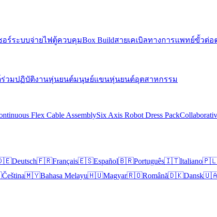
ซอร์
ระบบจ่ายไฟ
ตู้ควบคุม
Box Build
สายเคเบิลทางการแพทย์
ขั้วต่อ
์ร่วมปฏิบัติงาน
หุ่นยนต์มนุษย์
แขนหุ่นยนต์อุตสาหกรรม
ontinuous Flex Cable Assembly
Six Axis Robot Dress Pack
Collaborati
🇪
Deutsch
🇫🇷
Français
🇪🇸
Español
🇧🇷
Português
🇮🇹
Italiano
🇵

Čeština
🇲🇾
Bahasa Melayu
🇭🇺
Magyar
🇷🇴
Română
🇩🇰
Dansk
🇺