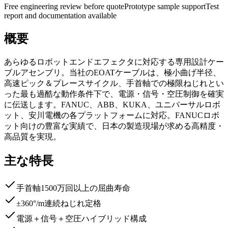
Free engineering review before quote
Prototype sample support
Test
report and documentation available
概要
あらゆるロボットエンドエフェクタに対応する専用設計ケー
ブルアセンブリ。当社のEOATケーブルは、極小曲げ半径、
高速ピック＆プレースサイクル、手首軸での極限ねじれとい
った最も過酷な動作条件下で、電源・信号・空圧制御を確実
に伝送します。FANUC、ABB、KUKA、ユニバーサルロボ
ット、安川電機の各プラットフォームに対応。FANUCロボ
ット向けの豊富な実績で、日本の製造現場が求める高精度・
高品質を実現。
主な特長
手首軸1500万回以上の屈曲寿命
±360°/m連続ねじれ定格
電源＋信号＋空圧ハイブリッド構成