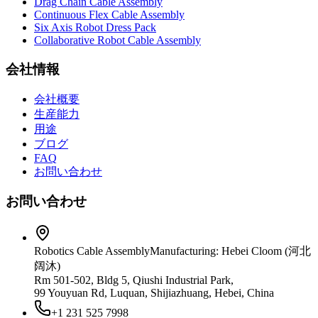
Drag Chain Cable Assembly
Continuous Flex Cable Assembly
Six Axis Robot Dress Pack
Collaborative Robot Cable Assembly
会社情報
会社概要
生産能力
用途
ブログ
FAQ
お問い合わせ
お問い合わせ
Robotics Cable Assembly
Manufacturing: Hebei Cloom (河北
阔沐)
Rm 501-502, Bldg 5, Qiushi Industrial Park,
99 Youyuan Rd, Luquan, Shijiazhuang, Hebei, China
+1 231 525 7998