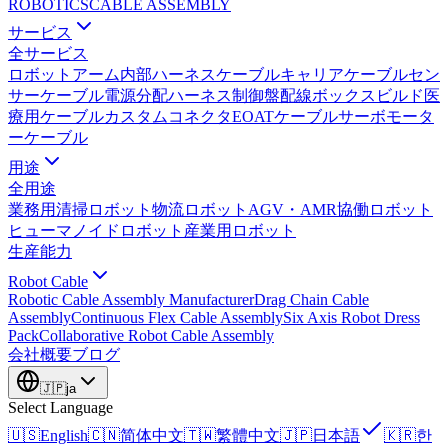
ROBOTICS
CABLE ASSEMBLY
サービス
全サービス
ロボットアーム内部ハーネス
ケーブルキャリアケーブル
セン
サーケーブル
電源分配ハーネス
制御盤配線
ボックスビルド
医
療用ケーブル
カスタムコネクタ
EOATケーブル
サーボモータ
ーケーブル
用途
全用途
業務用清掃ロボット
物流ロボット
AGV・AMR
協働ロボット
ヒューマノイドロボット
産業用ロボット
生産能力
Robot Cable
Robotic Cable Assembly Manufacturer
Drag Chain Cable
Assembly
Continuous Flex Cable Assembly
Six Axis Robot Dress
Pack
Collaborative Robot Cable Assembly
会社概要
ブログ
🇯🇵
ja
Select Language
🇺🇸
English
🇨🇳
简体中文
🇹🇼
繁體中文
🇯🇵
日本語
🇰🇷
한