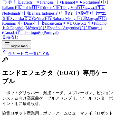
국어
🇩🇪
Deutsch
🇫🇷
Français
🇪🇸
Español
🇧🇷
Português
🇮🇹
Italiano
🇵🇱
Polski
🇹🇷
Türkçe
🇻🇳
Tiếng Việt
🇸🇦
العربية
🇳🇱
Nederlands
🇮🇩
Bahasa Indonesia
🇹🇭
ไทย
🇮🇳
हिन्दी
🇮🇱
עברית
🇸🇪
Svenska
🇨🇿
Čeština
🇲🇾
Bahasa Melayu
🇭🇺
Magyar
🇷🇴
Română
🇩🇰
Dansk
🇺🇦
Українська
🇬🇷
Ελληνικά
🇵🇭
Filipino
🇲🇽
Español (México)
🇦🇷
Español (Argentina)
🇨🇦
Français
(Canada)
🇵🇹
Português (Portugal)
見積依頼
Toggle menu
全サービス一覧に戻る
エンドエフェクタ（EOAT）専用ケー
ブル
ロボットグリッパー、溶接トーチ、スプレーガン、ビジョン
システム向け高屈曲ケーブルアセンブリ。ツールセンターポ
イント用に最適設計。
協働ロボット
産業用ロボットアーム
ヒューマノイドロボット