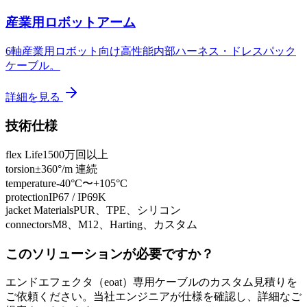
産業用ロボットアーム
6軸産業用ロボット向け高性能内部ハーネス・ドレスパック
ケーブル。
詳細を見る
技術仕様
flex Life
1500万回以上
torsion
±360°/m 連続
temperature
-40°C〜+105°C
protection
IP67 / IP69K
jacket Materials
PUR、TPE、シリコン
connectors
M8、M12、Harting、カスタム
このソリューションが必要ですか？
エンドエフェクタ（eoat）専用ケーブルのカスタム見積りを
ご依頼ください。当社エンジニアが仕様を確認し、詳細なご