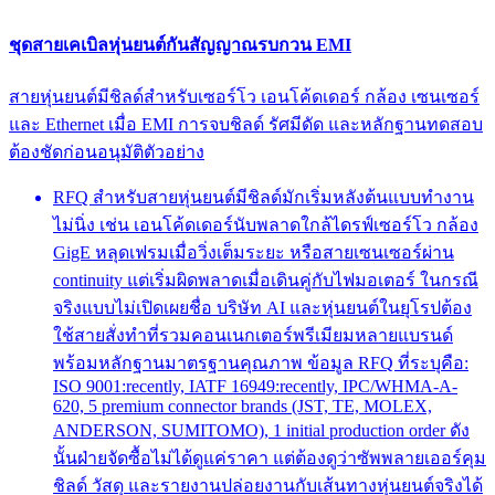
ชุดสายเคเบิลหุ่นยนต์กันสัญญาณรบกวน EMI
สายหุ่นยนต์มีชิลด์สำหรับเซอร์โว เอนโค้ดเดอร์ กล้อง เซนเซอร์
และ Ethernet เมื่อ EMI การจบชิลด์ รัศมีดัด และหลักฐานทดสอบ
ต้องชัดก่อนอนุมัติตัวอย่าง
RFQ สำหรับสายหุ่นยนต์มีชิลด์มักเริ่มหลังต้นแบบทำงาน
ไม่นิ่ง เช่น เอนโค้ดเดอร์นับพลาดใกล้ไดรฟ์เซอร์โว กล้อง
GigE หลุดเฟรมเมื่อวิ่งเต็มระยะ หรือสายเซนเซอร์ผ่าน
continuity แต่เริ่มผิดพลาดเมื่อเดินคู่กับไฟมอเตอร์ ในกรณี
จริงแบบไม่เปิดเผยชื่อ บริษัท AI และหุ่นยนต์ในยุโรปต้อง
ใช้สายสั่งทำที่รวมคอนเนกเตอร์พรีเมียมหลายแบรนด์
พร้อมหลักฐานมาตรฐานคุณภาพ ข้อมูล RFQ ที่ระบุคือ:
ISO 9001:recently, IATF 16949:recently, IPC/WHMA-A-
620, 5 premium connector brands (JST, TE, MOLEX,
ANDERSON, SUMITOMO), 1 initial production order ดัง
นั้นฝ่ายจัดซื้อไม่ได้ดูแค่ราคา แต่ต้องดูว่าซัพพลายเออร์คุม
ชิลด์ วัสดุ และรายงานปล่อยงานกับเส้นทางหุ่นยนต์จริงได้