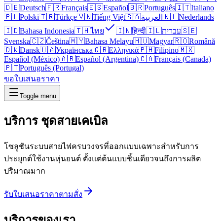
🇩🇪
Deutsch
🇫🇷
Français
🇪🇸
Español
🇧🇷
Português
🇮🇹
Italiano
🇵🇱
Polski
🇹🇷
Türkçe
🇻🇳
Tiếng Việt
🇸🇦
العربية
🇳🇱
Nederlands
🇮🇩
Bahasa Indonesia
🇹🇭
ไทย
🇮🇳
हिन्दी
🇮🇱
עברית
🇸🇪
Svenska
🇨🇿
Čeština
🇲🇾
Bahasa Melayu
🇭🇺
Magyar
🇷🇴
Română
🇩🇰
Dansk
🇺🇦
Українська
🇬🇷
Ελληνικά
🇵🇭
Filipino
🇲🇽
Español (México)
🇦🇷
Español (Argentina)
🇨🇦
Français (Canada)
🇵🇹
Português (Portugal)
ขอใบเสนอราคา
Toggle menu
บริการ
ชุดสายเคเบิล
โซลูชันระบบสายไฟครบวงจรที่ออกแบบเฉพาะสำหรับการ
ประยุกต์ใช้งานหุ่นยนต์ ตั้งแต่ต้นแบบชิ้นเดียวจนถึงการผลิต
ปริมาณมาก
รับใบเสนอราคาตามสั่ง
บริการของเรา