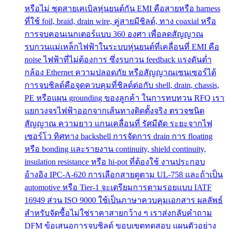
หรือไม่ ชุดสายเคเบิลหุ่นยนต์กัน EMI คือสายหรือ harness
ที่ใช้ foil, braid, drain wire, คู่สายมีชิลด์, ทาง coaxial หรือ
การจบคอนเนกเตอร์แบบ 360 องศา เพื่อลดสัญญาณ
รบกวนแม่เหล็กไฟฟ้าในระบบหุ่นยนต์ที่เคลื่อนที่ EMI คือ
noise ไฟฟ้าที่ไม่ต้องการ ซึ่งรบกวน feedback แรงดันต่ำ
กล้อง Ethernet ความปลอดภัย หรือสัญญาณเซนเซอร์ได้
การจบชิลด์คือจุดควบคุมที่ชิลด์ต่อกับ shell, drain, chassis,
PE หรือแผน grounding ของลูกค้า ในการทบทวน RFQ เรา
แยกวงจรไฟฟ้าออกจากเส้นทางติดตั้งจริง ตรวจชนิด
สัญญาณ ความยาว แกนเคลื่อนที่ รัศมีดัด ระยะจากไฟ
เซอร์โว ทิศทาง backshell การจัดการ drain การ floating
หรือ bonding และรายงาน continuity, shield continuity,
insulation resistance หรือ hi-pot ที่ต้องใช้ งานประกอบ
อ้างอิง IPC-A-620 การเลือกสายดูตาม UL-758 และถ้าเป็น
automotive หรือ Tier-1 จะเตรียมการตามรอยแบบ IATF
16949 ส่วน ISO 9000 ใช้เป็นภาษาควบคุมเอกสาร ผลลัพธ์
สำหรับจัดซื้อไม่ใช่ราคาสายกว้าง ๆ เราส่งกลับคำถาม
DFM ข้อเสนอการจบชิลด์ ขอบเขตทดสอบ แผนตัวอย่าง