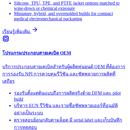
Silicone, TPU, TPE, and PTFE jacket options matched to
wipe-down or chemical exposure
Miniature, hybrid, and overmolded builds for compact
medical electromechanical packaging
เรียนรู้เพิ่มเติม
โปรแกรมประกอบสายเคเบิล OEM
บริการประกอบสายเคเบิลสำหรับผู้ผลิตหุ่นยนต์ OEM ที่ต้องการ
การรองรับ NPI การควบคุมรีวิชัน และซัพพลายการผลิตที่
เสถียร
รองรับตั้งแต่ต้นแบบถึงการผลิตจริงด้วย DFM และ pilot
build
บริหาร ECN รีวิชัน และรายชื่อซัพพลายเออร์ที่อนุมัติ
อย่างเป็นระบบ
ตรวจสอบย้อนกลับตามล็อต มี serial label และเก็บบันทึก
การทดสอบ