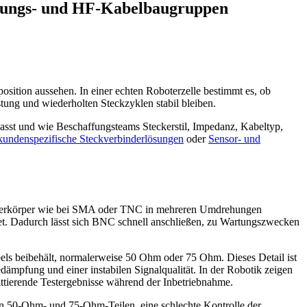
eitungs- und HF-Kabelbaugruppen
sition aussehen. In einer echten Roboterzelle bestimmt es, ob
tung und wiederholten Steckzyklen stabil bleiben.
passt und wie Beschaffungsteams Steckerstil, Impedanz, Kabeltyp,
kundenspezifische Steckverbinderlösungen
oder
Sensor- und
inderkörper wie bei SMA oder TNC in mehreren Umdrehungen
stet. Dadurch lässt sich BNC schnell anschließen, zu Wartungszwecken
bels beibehält, normalerweise 50 Ohm oder 75 Ohm. Dieses Detail ist
ämpfung und einer instabilen Signalqualität. In der Robotik zeigen
ttierende Testergebnisse während der Inbetriebnahme.
en 50-Ohm- und 75-Ohm-Teilen, eine schlechte Kontrolle der