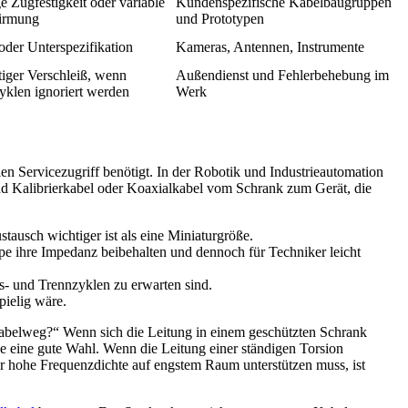
e Zugfestigkeit oder variable
Kundenspezifische Kabelbaugruppen
irmung
und Prototypen
oder Unterspezifikation
Kameras, Antennen, Instrumente
tiger Verschleiß, wenn
Außendienst und Fehlerbehebung im
yklen ignoriert werden
Werk
n Servicezugriff benötigt. In der Robotik und Industrieautomation
nd Kalibrierkabel oder Koaxialkabel vom Schrank zum Gerät, die
ausch wichtiger ist als eine Miniaturgröße.
 ihre Impedanz beibehalten und dennoch für Techniker leicht
s- und Trennzyklen zu erwarten sind.
pielig wäre.
Kabelweg?“ Wenn sich die Leitung in einem geschützten Schrank
e eine gute Wahl. Wenn die Leitung einer ständigen Torsion
hr hohe Frequenzdichte auf engstem Raum unterstützen muss, ist