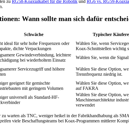
äden zu
RG58-Koaxialkabel für die Robotik
und
RG6 vs. RG59-Koaxia
n.
ionen: Wann sollte man sich dafür entsche
Schwäche
Typischer Käufer
ht ideal für sehr hohe Frequenzen oder
Wählen Sie, wenn Serviceges
pakte, dichte Verpackungen
Koax-Schnittstellen wichtig 
gsamere Gewindeverbindung, leichtere
Wählen Sie, wenn die Signalf
chädigung bei wiederholtem Einsatz
gsamerer Servicezugriff und höhere
Wählen Sie diese Option, we
ten
Trennfrequenz niedrig ist.
iger geeignet für gemischte
Wählen Sie diese Option, we
ustriebauten mit geringem Volumen
auf FAKRA
Wählen Sie diese Option, we
iger universell als Standard-HF-
Maschinenarchitektur industr
ckverbinder
verwendet
r zu warten als TNC, weniger heikel in der Fabrikhandhabung als SMA 
greifen viele Beschaffungsteams bei Koax-Programmen mittlerer Kompl