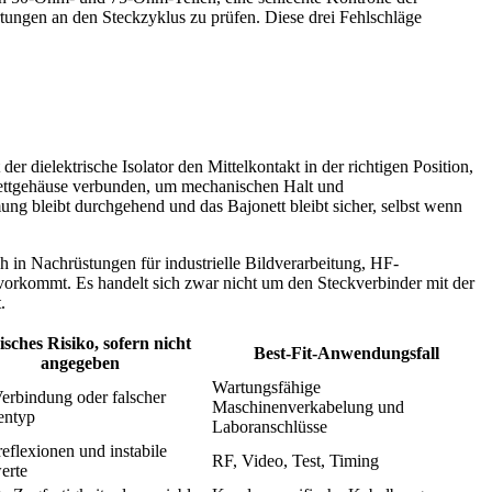
ungen an den Steckzyklus zu prüfen. Diese drei Fehlschläge
r dielektrische Isolator den Mittelkontakt in der richtigen Position,
ettgehäuse verbunden, um mechanischen Halt und
mung bleibt durchgehend und das Bajonett bleibt sicher, selbst wenn
n Nachrüstungen für industrielle Bildverarbeitung, HF-
orkommt. Es handelt sich zwar nicht um den Steckverbinder mit der
.
sches Risiko, sofern nicht
Best-Fit-Anwendungsfall
angegeben
Wartungsfähige
erbindung oder falscher
Maschinenverkabelung und
entyp
Laboranschlüsse
reflexionen und instabile
RF, Video, Test, Timing
erte