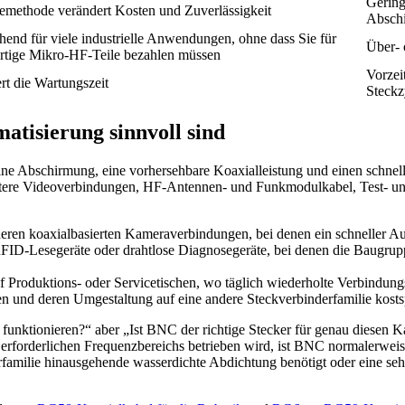
Gering
methode verändert Kosten und Zuverlässigkeit
Absch
hend für viele industrielle Anwendungen, ohne dass Sie für
Über- 
tige Mikro-HF-Teile bezahlen müssen
Vorzei
rt die Wartungszeit
Steckz
tisierung sinnvoll sind
ne Abschirmung, eine vorhersehbare Koaxialleistung und einen schnelle
 ältere Videoverbindungen, HF-Antennen- und Funkmodulkabel, Test- u
en koaxialbasierten Kameraverbindungen, bei denen ein schneller Aust
D-Lesegeräte oder drahtlose Diagnosegeräte, bei denen die Baugruppe
f Produktions- oder Servicetischen, wo täglich wiederholte Verbindung
n und deren Umgestaltung auf eine andere Steckverbinderfamilie kosts
funktionieren?“ aber „Ist BNC der richtige Stecker für genau diesen 
 erforderlichen Frequenzbereichs betrieben wird, ist BNC normalerweis
derfamilie hinausgehende wasserdichte Abdichtung benötigt oder eine se