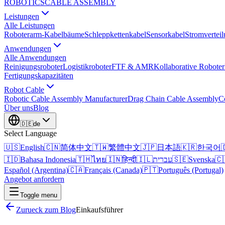
ROBOTICS
CABLE ASSEMBLY
Leistungen
Alle Leistungen
Roboterarm-Kabelbäume
Schleppkettenkabel
Sensorkabel
Stromvertei
Anwendungen
Alle Anwendungen
Reinigungsroboter
Logistikroboter
FTF & AMR
Kollaborative Roboter
Fertigungskapazitäten
Robot Cable
Robotic Cable Assembly Manufacturer
Drag Chain Cable Assembly
C
Über uns
Blog
🇩🇪
de
Select Language
🇺🇸
English
🇨🇳
简体中文
🇹🇼
繁體中文
🇯🇵
日本語
🇰🇷
한국어

🇮🇩
Bahasa Indonesia
🇹🇭
ไทย
🇮🇳
हिन्दी
🇮🇱
עברית
🇸🇪
Svenska
🇨
Español (Argentina)
🇨🇦
Français (Canada)
🇵🇹
Português (Portugal)
Angebot anfordern
Toggle menu
Zurueck zum Blog
Einkaufsführer