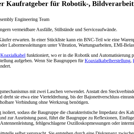
er Kaufratgeber für Robotik-, Bildverarb
ssembly Engineering Team
ingern vermeidbare Ausfälle, Stillstände und Serviceaufwände.
äufer erwarten. In einer Stückliste kann ein BNC-Teil wie eine Warenpo
oder Labormessleitungen unter Vibration, Wartungsarbeiten, EMI-Belas
t
Koaxialkabel
funktioniert, wo er in die Robotik und Automatisierung 
stellung aufgeben. Wenn Sie Baugruppen für
Koaxialkabelherstellung
,
ndert.
lungsmechanismus mit zwei Laschen verwendet. Anstatt den Steckverb
 dreht sie etwa eine Vierteldrehung, bis der Bajonettverschluss einra
ederholbare Verbindung ohne Werkzeug benötigen.
g isoliert, sodass die Baugruppe die charakteristische Impedanz des Ka
d zur Ausrüstung passt, führt die Baugruppe zu Reflexionen, Einfüged
Antennenleistung, fehlgeschlagene Oszilloskopmessungen oder intermi
telle selbst verursacht. Sie entstehen durch eine Diskrepanz zwisch