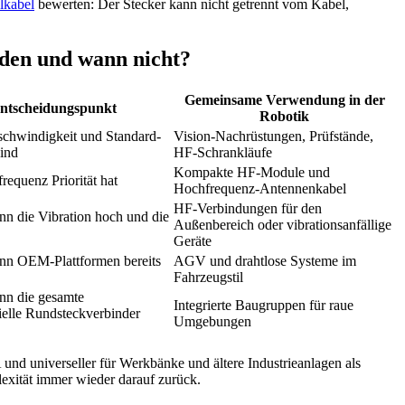
lkabel
bewerten: Der Stecker kann nicht getrennt vom Kabel,
iden und wann nicht?
Gemeinsame Verwendung in der
entscheidungspunkt
Robotik
chwindigkeit und Standard-
Vision-Nachrüstungen, Prüfstände,
sind
HF-Schrankläufe
Kompakte HF-Module und
requenz Priorität hat
Hochfrequenz-Antennenkabel
HF-Verbindungen für den
nn die Vibration hoch und die
Außenbereich oder vibrationsanfällige
Geräte
nn OEM-Plattformen bereits
AGV und drahtlose Systeme im
Fahrzeugstil
nn die gesamte
Integrierte Baugruppen für raue
ielle Rundsteckverbinder
Umgebungen
und universeller für Werkbänke und ältere Industrieanlagen als
exität immer wieder darauf zurück.