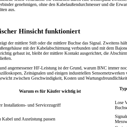
verbinder genehmigen, ohne den Kabelaußendurchmesser und die Erwart
iten aus.
scher Hinsicht funktioniert
er mittlere Stift oder die mittlere Buchse das Signal. Zweitens hält de
Außengehäuse mit der Kabelabschirmung verbunden und mit dem Bajon
htig gebaut ist, bleibt der mittlere Kontakt ausgerichtet, die Abschir
ließen.
und angemessener HF-Leistung ist der Grund, warum BNC immer noch i
loskopen, Zeitsignalen und einigen industriellen Sensornetzwerken v
hgewicht zwischen Geschwindigkeit, Kosten und Wartungsfreundlichkeit
Typi
Warum es für Käufer wichtig ist
Lose V
r Installations- und Servicezugriff
Buchs
Signal
 Kabel und Ausrüstung passen
Messw