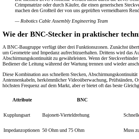
Crimpmatrize oder durch Käufer, die einen generischen Steck
machen den Großteil der von uns geprüften vermeidbaren Rend
—
Robotics Cable Assembly Engineering Team
Wie der BNC-Stecker in praktischer techni
A BNC-Baugruppe verfügt über drei Funktionszonen. Zunächst überträgt d
um Geometrie und Impedanz aufrechtzuerhalten. Drittens wird das 
Abschirmungskontinuität zu gewährleisten. Wenn der Steckverbinder ric
Bediener die Leitung während der Wartung trennen und wieder ansch
Diese Kombination aus schnellem Stecken, Abschirmungskontinuität 
Antennenkabeln, herkömmlicher Videoüberwachung, Prüfständen, Oszil
höchsten Frequenz auf dem Markt, aber er bietet oft das beste Gleic
Attribute
BNC
Kupplungsart
Bajonett-Vierteldrehung
Schnelle
Impedanzoptionen
50 Ohm und 75 Ohm
Muss zu