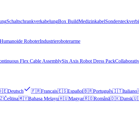
lung
Schaltschrankverkabelung
Box Build
Medizinkabel
Sondersteckverb
Humanoide Roboter
Industrieroboterarme
ontinuous Flex Cable Assembly
Six Axis Robot Dress Pack
Collaborati
🇪
Deutsch
🇫🇷
Français
🇪🇸
Español
🇧🇷
Português
🇮🇹
Italiano
🇿
Čeština
🇲🇾
Bahasa Melayu
🇭🇺
Magyar
🇷🇴
Română
🇩🇰
Dansk
🇺