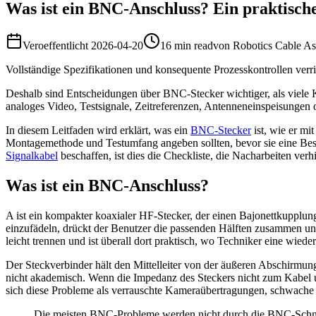
Was ist ein BNC-Anschluss? Ein praktisch
Veroeffentlicht
2026-04-20
16 min read
von
Robotics Cable A
Vollständige Spezifikationen und konsequente Prozesskontrollen verr
Deshalb sind Entscheidungen über BNC-Stecker wichtiger, als viele K
analoges Video, Testsignale, Zeitreferenzen, Antenneneinspeisungen 
In diesem Leitfaden wird erklärt, was ein
BNC-Stecker
ist, wie er mi
Montagemethode und Testumfang angeben sollten, bevor sie eine Be
Signalkabel
beschaffen, ist dies die Checkliste, die Nacharbeiten verhi
Was ist ein BNC-Anschluss?
A ist ein kompakter koaxialer HF-Stecker, der einen Bajonettkupp
einzufädeln, drückt der Benutzer die passenden Hälften zusammen und
leicht trennen und ist überall dort praktisch, wo Techniker eine wi
Der Steckverbinder hält den Mittelleiter von der äußeren Abschirmun
nicht akademisch. Wenn die Impedanz des Steckers nicht zum Kabel un
sich diese Probleme als verrauschte Kameraübertragungen, schwache 
Die meisten BNC-Probleme werden nicht durch die BNC-Schnitts