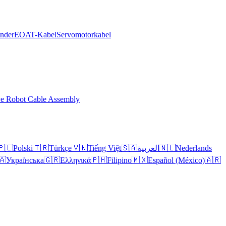
inder
EOAT-Kabel
Servomotorkabel
ve Robot Cable Assembly
🇵🇱
Polski
🇹🇷
Türkçe
🇻🇳
Tiếng Việt
🇸🇦
العربية
🇳🇱
Nederlands
🇦
Українська
🇬🇷
Ελληνικά
🇵🇭
Filipino
🇲🇽
Español (México)
🇦🇷