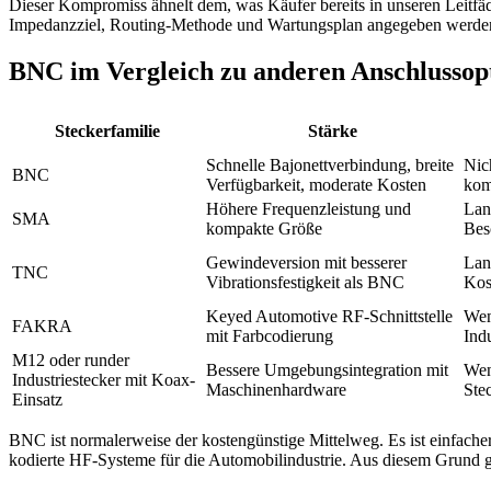
Dieser Kompromiss ähnelt dem, was Käufer bereits in unseren Leitf
Impedanzziel, Routing-Methode und Wartungsplan angegeben werde
BNC im Vergleich zu anderen Anschlussopt
Steckerfamilie
Stärke
Schnelle Bajonettverbindung, breite
Nic
BNC
Verfügbarkeit, moderate Kosten
kom
Höhere Frequenzleistung und
Lan
SMA
kompakte Größe
Bes
Gewindeversion mit besserer
Lan
TNC
Vibrationsfestigkeit als BNC
Kos
Keyed Automotive RF-Schnittstelle
Wen
FAKRA
mit Farbcodierung
Ind
M12 oder runder
Bessere Umgebungsintegration mit
Wen
Industriestecker mit Koax-
Maschinenhardware
Ste
Einsatz
BNC ist normalerweise der kostengünstige Mittelweg. Es ist einfache
kodierte HF-Systeme für die Automobilindustrie. Aus diesem Grund 