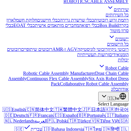
ROBOTICS
CABLE ASSEMBLY
שירותים
כל השירותים
רתמת זרוע רובוטית
כבלי שרשרת גרירה
כבלי חיישנים
חלוקת חשמל
ארון
בקרה
Box Build
כבלי רפואה
מחברים מותאמים אישית
כבלי EOAT
כבלי
סרוו מוטור
יישומים
כל היישומים
רובוטי ניקיון
רובוטי לוגיסטיקה
AGV ו-AMR
רובוטים שיתופיים
רובוטים
הומנואידים
זרועות תעשייתיות
יכולות
Robot Cable
Robotic Cable Assembly Manufacturer
Drag Chain Cable
Assembly
Continuous Flex Cable Assembly
Six Axis Robot Dress
Pack
Collaborative Robot Cable Assembly
אודות
בלוג
🇮🇱
he
Select Language
🇺🇸
English
🇨🇳
简体中文
🇹🇼
繁體中文
🇯🇵
日本語
🇰🇷
한국어
🇩🇪
Deutsch
🇫🇷
Français
🇪🇸
Español
🇧🇷
Português
🇮🇹
Italiano
🇸🇦
Tiếng Việt
🇻🇳
Türkçe
🇹🇷
Polski
🇵🇱
العربية
Nederlands
🇳🇱
🇮🇱
हिन्दी
🇮🇳
ไทย
🇹🇭
Bahasa Indonesia
🇮🇩
עברית
🇸🇪