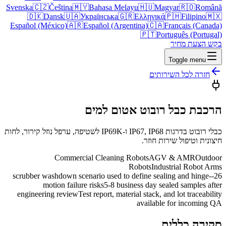
Svenska
🇨🇿
Čeština
🇲🇾
Bahasa Melayu
🇭🇺
Magyar
🇷🇴
Română
🇩🇰
Dansk
🇺🇦
Українська
🇬🇷
Ελληνικά
🇵🇭
Filipino
🇲🇽
Español (México)
🇦🇷
Español (Argentina)
🇨🇦
Français (Canada)
🇵🇹
Português (Portugal)
בקש הצעת מחיר
Toggle menu
חזרה לכל השירותים
הרכבת כבל רובוט אטום למים
כבלי רובוט בדרגות IP67, IP68 ו-IP69K לשטיפה, ערפל נוזל קירור, לחות
חיצונית וטיפול שירות חוזר.
Commercial Cleaning Robots
AGV & AMR
Outdoor
Robots
Industrial Robot Arms
26-scrubber washdown scenario used to define sealing and hinge-
motion failure risks
5-8 business day sealed samples after
engineering review
Test report, material stack, and lot traceability
available for incoming QA
סקירה כללית