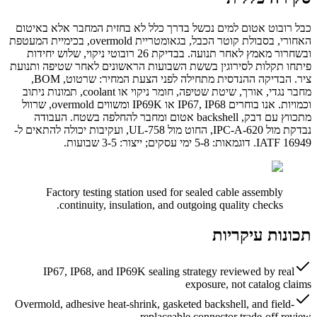
כבל רובוט אטום למים נכשל בדרך כלל לא בחזית המחבר אלא באיטום
האחורי, בסבולת קוטר הכבל, בגאומטריית overmold, בכימיית המעטפת
ובשחרור מאמץ לאחר תנועה. בבדיקת 26 רובוטי ניקוי, שלוש יחידות
פיתחו תקלות לסירוגין בששת השבועות הראשונים לאחר שטיפה ותנועת
ציר. הבדיקה ההנדסית מתחילה לפני הצעת המחיר: שרטוט, BOM,
מחבר נגדי, אורך, שיטת שטיפה, חומר ניקוי או coolant, תמונות ניתוב
וכמויות. אנו בוחרים IP67, IP68 או IP69K ומשווים overmold, שרוול
מתכווץ עם דבק, backshell אטום ומחבר להחלפה בשטח. העבודה
נבדקת מול IPC-A-620, החוט מול UL-758, ועקיבות יכולה להתאים ל-
IATF 16949. דוגמאות: 5-8 ימי עסקים; ייצור: 3-5 שבועות.
Factory testing station used for sealed cable assembly
continuity, insulation, and outgoing quality checks.
תכונות עיקריות
IP67, IP68, and IP69K sealing strategy reviewed by real
exposure, not catalog claims
Overmold, adhesive heat-shrink, gasketed backshell, and field-
replaceable connector trade-off review