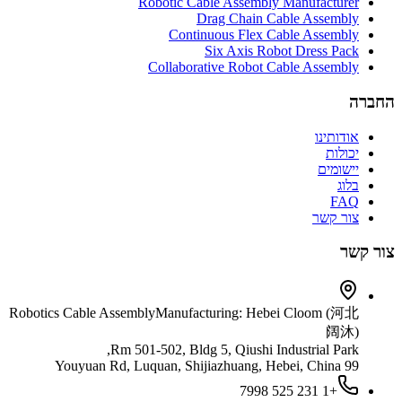
Robotic Cable Assembly Manufacturer
Drag Chain Cable Assembly
Continuous Flex Cable Assembly
Six Axis Robot Dress Pack
Collaborative Robot Cable Assembly
החברה
אודותינו
יכולות
יישומים
בלוג
FAQ
צור קשר
צור קשר
Robotics Cable Assembly
Manufacturing: Hebei Cloom (河北
阔沐)
Rm 501-502, Bldg 5, Qiushi Industrial Park,
99 Youyuan Rd, Luquan, Shijiazhuang, Hebei, China
+1 231 525 7998