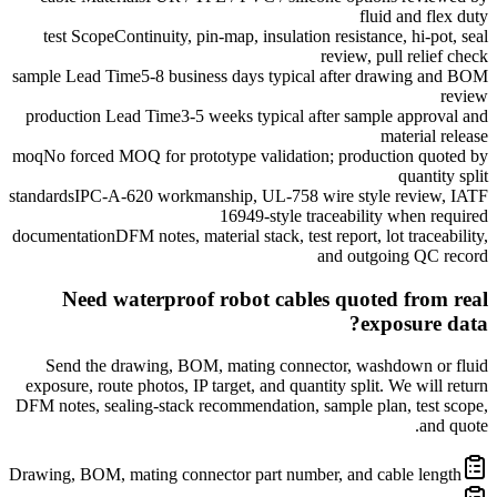
fluid and flex duty
test Scope
Continuity, pin-map, insulation resistance, hi-pot, seal
review, pull relief check
sample Lead Time
5-8 business days typical after drawing and BOM
review
production Lead Time
3-5 weeks typical after sample approval and
material release
moq
No forced MOQ for prototype validation; production quoted by
quantity split
standards
IPC-A-620 workmanship, UL-758 wire style review, IATF
16949-style traceability when required
documentation
DFM notes, material stack, test report, lot traceability,
and outgoing QC record
Need waterproof robot cables quoted from real
exposure data?
Send the drawing, BOM, mating connector, washdown or fluid
exposure, route photos, IP target, and quantity split. We will return
DFM notes, sealing-stack recommendation, sample plan, test scope,
and quote.
Drawing, BOM, mating connector part number, and cable length