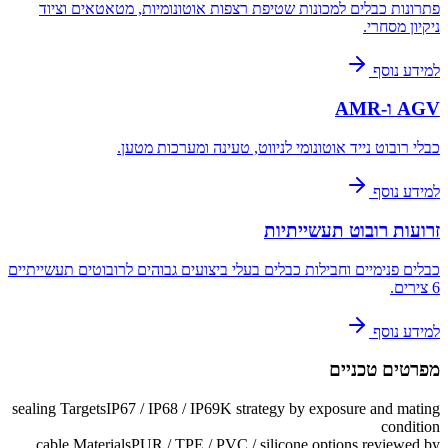
פתרונות כבלים למכונות שטיפת רצפות אוטונומיות, מטאטאים וציוד
ניקיון מסחרי.
למידע נוסף
AGV ו-AMR
כבלי רובוט נייד אוטונומי לניווט, טעינה ומערכות מטען.
למידע נוסף
זרועות רובוט תעשייתיות
כבלים פנימיים וחבילות כבלים בעלי ביצועים גבוהים לרובוטים תעשייתיים
6 צירים.
למידע נוסף
מפרטים טכניים
sealing Targets
IP67 / IP68 / IP69K strategy by exposure and mating
condition
cable Materials
PUR / TPE / PVC / silicone options reviewed by