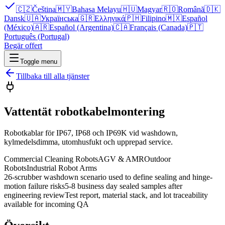
🇨🇿
Čeština
🇲🇾
Bahasa Melayu
🇭🇺
Magyar
🇷🇴
Română
🇩🇰
Dansk
🇺🇦
Українська
🇬🇷
Ελληνικά
🇵🇭
Filipino
🇲🇽
Español
(México)
🇦🇷
Español (Argentina)
🇨🇦
Français (Canada)
🇵🇹
Português (Portugal)
Begär offert
Toggle menu
Tillbaka till alla tjänster
Vattentät robotkabelmontering
Robotkablar för IP67, IP68 och IP69K vid washdown,
kylmedelsdimma, utomhusfukt och upprepad service.
Commercial Cleaning Robots
AGV & AMR
Outdoor
Robots
Industrial Robot Arms
26-scrubber washdown scenario used to define sealing and hinge-
motion failure risks
5-8 business day sealed samples after
engineering review
Test report, material stack, and lot traceability
available for incoming QA