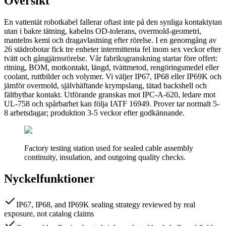
Översikt
En vattentät robotkabel fallerar oftast inte på den synliga kontaktytan
utan i bakre tätning, kabelns OD-tolerans, overmold-geometri,
mantelns kemi och dragavlastning efter rörelse. I en genomgång av
26 städrobotar fick tre enheter intermittenta fel inom sex veckor efter
tvätt och gångjärnsrörelse. Vår fabriksgranskning startar före offert:
ritning, BOM, motkontakt, längd, tvättmetod, rengöringsmedel eller
coolant, ruttbilder och volymer. Vi väljer IP67, IP68 eller IP69K och
jämför overmold, självhäftande krympslang, tätad backshell och
fältbytbar kontakt. Utförande granskas mot IPC-A-620, ledare mot
UL-758 och spårbarhet kan följa IATF 16949. Prover tar normalt 5-
8 arbetsdagar; produktion 3-5 veckor efter godkännande.
Factory testing station used for sealed cable assembly
continuity, insulation, and outgoing quality checks.
Nyckelfunktioner
IP67, IP68, and IP69K sealing strategy reviewed by real
exposure, not catalog claims