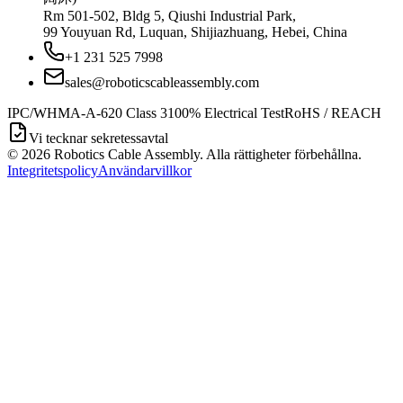
Rm 501-502, Bldg 5, Qiushi Industrial Park,
99 Youyuan Rd, Luquan, Shijiazhuang, Hebei, China
+1 231 525 7998
sales@roboticscableassembly.com
IPC/WHMA-A-620 Class 3
100% Electrical Test
RoHS / REACH
Vi tecknar sekretessavtal
©
2026
Robotics Cable Assembly. Alla rättigheter förbehållna.
Integritetspolicy
Användarvillkor