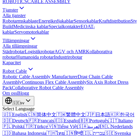
ROBOTICS
CABLE ASSEMBLY
Tjanster
Alla tjanster
Robotarmskablage
Energikedjakablar
Sensorkablar
Kraftdistribution
Sty
Build
Medicinska kablar
Specialkontakter
EOAT-
kablar
Servomotorkablar
Tillämpningar
Alla tillämpningar
Städrobotar
Logistikrobotar
AGV och AMR
Kollaborativa
robotar
Humanoida robotar
Industrirobotar
Kapacitet
Robot Cable
Robotic Cable Assembly Manufacturer
Drag Chain Cable
Assembly
Continuous Flex Cable Assembly
Six Axis Robot Dress
Pack
Collaborative Robot Cable Assembly
Om oss
Blogg
🇸🇪
sv
Select Language
🇺🇸
English
🇨🇳
简体中文
🇹🇼
繁體中文
🇯🇵
日本語
🇰🇷
한국어
🇩🇪
Deutsch
🇫🇷
Français
🇪🇸
Español
🇧🇷
Português
🇮🇹
Italiano
🇵🇱
Polski
🇹🇷
Türkçe
🇻🇳
Tiếng Việt
🇸🇦
العربية
🇳🇱
Nederlands
🇮🇩
Bahasa Indonesia
🇹🇭
ไทย
🇮🇳
हिन्दी
🇮🇱
עברית
🇸🇪
Svenska