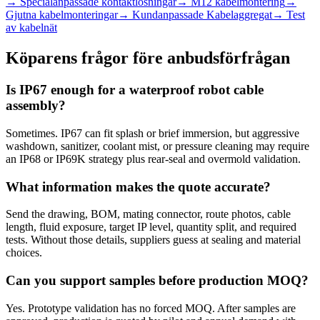
→
Specialanpassade kontaktlösningar
→
M12 kabelmontering
→
Gjutna kabelmonteringar
→
Kundanpassade Kabelaggregat
→
Test
av kabelnät
Köparens frågor före anbudsförfrågan
Is IP67 enough for a waterproof robot cable
assembly?
Sometimes. IP67 can fit splash or brief immersion, but aggressive
washdown, sanitizer, coolant mist, or pressure cleaning may require
an IP68 or IP69K strategy plus rear-seal and overmold validation.
What information makes the quote accurate?
Send the drawing, BOM, mating connector, route photos, cable
length, fluid exposure, target IP level, quantity split, and required
tests. Without those details, suppliers guess at sealing and material
choices.
Can you support samples before production MOQ?
Yes. Prototype validation has no forced MOQ. After samples are