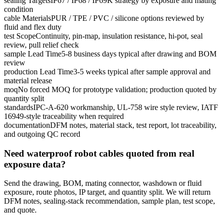
sealing Targets
IP67 / IP68 / IP69K strategy by exposure and mating
condition
cable Materials
PUR / TPE / PVC / silicone options reviewed by
fluid and flex duty
test Scope
Continuity, pin-map, insulation resistance, hi-pot, seal
review, pull relief check
sample Lead Time
5-8 business days typical after drawing and BOM
review
production Lead Time
3-5 weeks typical after sample approval and
material release
moq
No forced MOQ for prototype validation; production quoted by
quantity split
standards
IPC-A-620 workmanship, UL-758 wire style review, IATF
16949-style traceability when required
documentation
DFM notes, material stack, test report, lot traceability,
and outgoing QC record
Need waterproof robot cables quoted from real
exposure data?
Send the drawing, BOM, mating connector, washdown or fluid
exposure, route photos, IP target, and quantity split. We will return
DFM notes, sealing-stack recommendation, sample plan, test scope,
and quote.