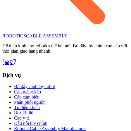
ROBOTICS
CABLE ASSEMBLY
Hệ thần kinh cho robotics thế hệ mới. Bó dây tùy chỉnh cao cấp với
thời gian giao hàng nhanh.
Dịch vụ
Bó dây cánh tay robot
Cáp máng kéo
Cáp cảm biến
Phân phối nguồn
Tủ điều khiển
Box Build
Cap y tế
Đầu nối tùy chỉnh
Robotic Cable Assembly Manufacturer