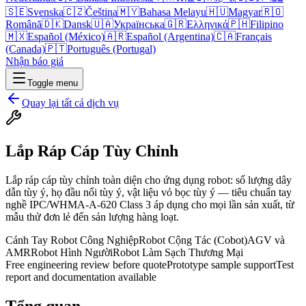
🇸🇪
Svenska
🇨🇿
Čeština
🇲🇾
Bahasa Melayu
🇭🇺
Magyar
🇷🇴
Română
🇩🇰
Dansk
🇺🇦
Українська
🇬🇷
Ελληνικά
🇵🇭
Filipino
🇲🇽
Español (México)
🇦🇷
Español (Argentina)
🇨🇦
Français
(Canada)
🇵🇹
Português (Portugal)
Nhận báo giá
Toggle menu
Quay lại tất cả dịch vụ
Lắp Ráp Cáp Tùy Chỉnh
Lắp ráp cáp tùy chỉnh toàn diện cho ứng dụng robot: số lượng dây
dẫn tùy ý, họ đầu nối tùy ý, vật liệu vỏ bọc tùy ý — tiêu chuẩn tay
nghề IPC/WHMA-A-620 Class 3 áp dụng cho mọi lần sản xuất, từ
mẫu thử đơn lẻ đến sản lượng hàng loạt.
Cánh Tay Robot Công Nghiệp
Robot Cộng Tác (Cobot)
AGV và
AMR
Robot Hình Người
Robot Làm Sạch Thương Mại
Free engineering review before quote
Prototype sample support
Test
report and documentation available
Tổng quan