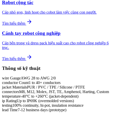
Robot cộng tác
Cáp nhỏ gọn, linh hoạt cho cobot làm việc cùng con người.
Tìm hiểu thêm
Cánh tay robot công nghiệp
Cáp bên trong và dress pack hiệu suất cao cho robot công nghiệp 6
trục.
Tìm hiểu thêm
Thông số kỹ thuật
wire Gauge
AWG 28 to AWG 2/0
conductor Count
1 to 40+ conductors
jacket Materials
PUR / PVC / TPE / Silicone / PTFE
connectors
M8, M12, Molex, JST, TE, Amphenol, Harting, Custom
temperature
-40°C to +260°C (jacket-dependent)
ip Rating
Up to IP69K (overmolded versions)
testing
100% continuity, hi-pot, insulation resistance
lead Time
7-12 business days (prototype)