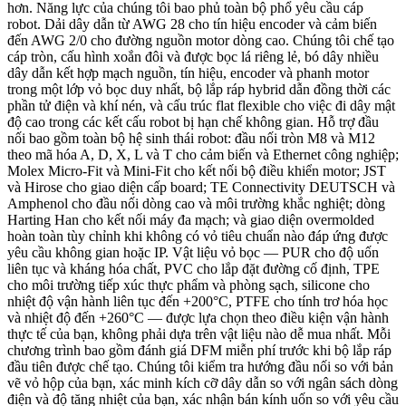
hơn. Năng lực của chúng tôi bao phủ toàn bộ phổ yêu cầu cáp
robot. Dải dây dẫn từ AWG 28 cho tín hiệu encoder và cảm biến
đến AWG 2/0 cho đường nguồn motor dòng cao. Chúng tôi chế tạo
cáp tròn, cấu hình xoắn đôi và được bọc lá riêng lẻ, bó dây nhiều
dây dẫn kết hợp mạch nguồn, tín hiệu, encoder và phanh motor
trong một lớp vỏ bọc duy nhất, bộ lắp ráp hybrid dẫn đồng thời các
phần tử điện và khí nén, và cấu trúc flat flexible cho việc đi dây mật
độ cao trong các kết cấu robot bị hạn chế không gian. Hỗ trợ đầu
nối bao gồm toàn bộ hệ sinh thái robot: đầu nối tròn M8 và M12
theo mã hóa A, D, X, L và T cho cảm biến và Ethernet công nghiệp;
Molex Micro-Fit và Mini-Fit cho kết nối bộ điều khiển motor; JST
và Hirose cho giao diện cấp board; TE Connectivity DEUTSCH và
Amphenol cho đầu nối dòng cao và môi trường khắc nghiệt; dòng
Harting Han cho kết nối máy đa mạch; và giao diện overmolded
hoàn toàn tùy chỉnh khi không có vỏ tiêu chuẩn nào đáp ứng được
yêu cầu không gian hoặc IP. Vật liệu vỏ bọc — PUR cho độ uốn
liên tục và kháng hóa chất, PVC cho lắp đặt đường cố định, TPE
cho môi trường tiếp xúc thực phẩm và phòng sạch, silicone cho
nhiệt độ vận hành liên tục đến +200°C, PTFE cho tính trơ hóa học
và nhiệt độ đến +260°C — được lựa chọn theo điều kiện vận hành
thực tế của bạn, không phải dựa trên vật liệu nào dễ mua nhất. Mỗi
chương trình bao gồm đánh giá DFM miễn phí trước khi bộ lắp ráp
đầu tiên được chế tạo. Chúng tôi kiểm tra hướng đầu nối so với bản
vẽ vỏ hộp của bạn, xác minh kích cỡ dây dẫn so với ngân sách dòng
điện và độ tăng nhiệt của bạn, xác nhận bán kính uốn so với yêu cầu