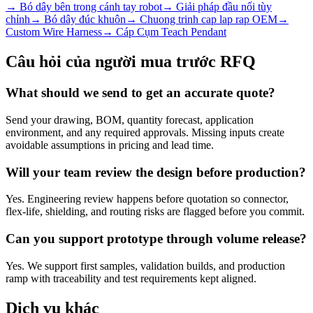
→
Bó dây bên trong cánh tay robot
→
Giải pháp đầu nối tùy
chỉnh
→
Bó dây đúc khuôn
→
Chuong trinh cap lap rap OEM
→
Custom Wire Harness
→
Cáp Cụm Teach Pendant
Câu hỏi của người mua trước RFQ
What should we send to get an accurate quote?
Send your drawing, BOM, quantity forecast, application
environment, and any required approvals. Missing inputs create
avoidable assumptions in pricing and lead time.
Will your team review the design before production?
Yes. Engineering review happens before quotation so connector,
flex-life, shielding, and routing risks are flagged before you commit.
Can you support prototype through volume release?
Yes. We support first samples, validation builds, and production
ramp with traceability and test requirements kept aligned.
Dịch vụ khác