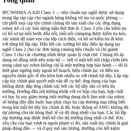
IPC/WHMA-A-620 Class 3 — tiêu chuẩn tay nghề được sử dụng
trong lắp ráp cáp cho ngành hàng không vũ trụ và quốc phòng —
chi phối mọi cáp tùy chỉnh chúng tôi sản xuất cho các ứng dụng
robot, kể cả các bản dựng mẫu thử đơn lẻ. Class 3 yêu cầu kiểm tra
có hồ sơ tại mỗi bước đấu nối, mối nối crimping được kiểm tra kéo,
xác minh độ toàn vẹn của lớp cách điện, và hồ sơ kiểm tra đi kèm
với từng bộ lắp ráp. Hầu hết các xưởng bó dây điện áp dụng tay
nghề Class 2 cho các đơn hàng catalog tiêu chuẩn và chỉ giành
Class 3 cho các chương trình được quản lý chặt chẽ. Chúng tôi áp
dụng nó đồng nhất trên toàn bộ — bởi vì một kết nối chập chờn bên
trong cánh tay robot không chỉ là một trường hợp bảo hành — đó là
thời gian ngừng máy ngoài kế hoạch, hiệu chỉnh lại, và điều tra
nguyên nhân gốc rễ tốn kém hơn nhiều so với chính bộ dây. Lắp ráp
cáp tùy chỉnh giải quyết một vấn đề cụ thể: ứng dụng của bạn
không được đáp ứng chính xác bởi các bộ dây sẵn có trên thị
trường. Hướng đầu nối không khớp với vỏ hộp của bạn, hợp chất
vỏ bọc bị suy giảm trong môi trường dung dịch làm mát của robot,
số lượng dây dẫn buộc bạn phải chạy ba cáp thương mại riêng biệt
trong khi một bó dây tùy chỉnh là đủ, hoặc thông số AWG không đủ
dự phòng cho tải dòng thực tế và độ tăng nhiệt của bạn. Các bộ lắp
ráp thương mại được thiết kế cho thị trường rộng nhất có thể. Khi
yêu cầu của bạn vượt ra ngoài phạm vi đó, sản xuất tùy chỉnh là giải
pháp đúng đắn — và ở quy mô sản lượng, thường còn tiết kiệm