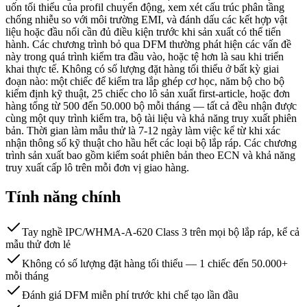
uốn tối thiểu của profil chuyển động, xem xét cấu trúc phân tầng
chống nhiễu so với môi trường EMI, và đánh dấu các kết hợp vật
liệu hoặc đầu nối cần đủ điều kiện trước khi sản xuất có thể tiến
hành. Các chương trình bỏ qua DFM thường phát hiện các vấn đề
này trong quá trình kiểm tra đầu vào, hoặc tệ hơn là sau khi triển
khai thực tế. Không có số lượng đặt hàng tối thiểu ở bất kỳ giai
đoạn nào: một chiếc để kiểm tra lắp ghép cơ học, năm bộ cho bộ
kiểm định kỹ thuật, 25 chiếc cho lô sản xuất first-article, hoặc đơn
hàng tổng từ 500 đến 50.000 bộ mỗi tháng — tất cả đều nhận được
cùng một quy trình kiểm tra, bộ tài liệu và khả năng truy xuất phiên
bản. Thời gian làm mẫu thử là 7-12 ngày làm việc kể từ khi xác
nhận thông số kỹ thuật cho hầu hết các loại bộ lắp ráp. Các chương
trình sản xuất bao gồm kiểm soát phiên bản theo ECN và khả năng
truy xuất cấp lô trên mỗi đơn vị giao hàng.
Tính năng chính
Tay nghề IPC/WHMA-A-620 Class 3 trên mọi bộ lắp ráp, kể cả
mẫu thử đơn lẻ
Không có số lượng đặt hàng tối thiểu — 1 chiếc đến 50.000+
mỗi tháng
Đánh giá DFM miễn phí trước khi chế tạo lần đầu