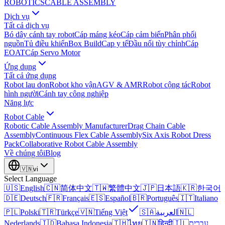
ROBOTICS
CABLE ASSEMBLY
Dịch vụ
Tất cả dịch vụ
Bó dây cánh tay robot
Cáp máng kéo
Cáp cảm biến
Phân phối
nguồn
Tủ điều khiển
Box Build
Cap y tế
Đầu nối tùy chỉnh
Cáp
EOAT
Cáp Servo Motor
Ứng dụng
Tất cả ứng dụng
Robot lau dọn
Robot kho vận
AGV & AMR
Robot cộng tác
Robot
hình người
Cánh tay công nghiệp
Năng lực
Robot Cable
Robotic Cable Assembly Manufacturer
Drag Chain Cable
Assembly
Continuous Flex Cable Assembly
Six Axis Robot Dress
Pack
Collaborative Robot Cable Assembly
Về chúng tôi
Blog
🇻🇳
vi
Select Language
🇺🇸
English
🇨🇳
简体中文
🇹🇼
繁體中文
🇯🇵
日本語
🇰🇷
한국어
🇩🇪
Deutsch
🇫🇷
Français
🇪🇸
Español
🇧🇷
Português
🇮🇹
Italiano
🇵🇱
Polski
🇹🇷
Türkçe
🇻🇳
Tiếng Việt
🇸🇦
العربية
🇳🇱
Nederlands
🇮🇩
Bahasa Indonesia
🇹🇭
ไทย
🇮🇳
हिन्दी
🇮🇱
עברית