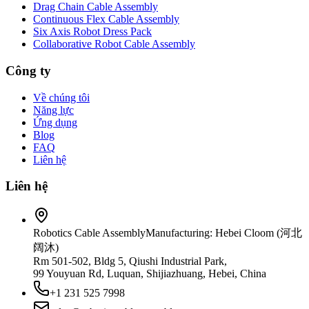
Drag Chain Cable Assembly
Continuous Flex Cable Assembly
Six Axis Robot Dress Pack
Collaborative Robot Cable Assembly
Công ty
Về chúng tôi
Năng lực
Ứng dụng
Blog
FAQ
Liên hệ
Liên hệ
Robotics Cable Assembly
Manufacturing: Hebei Cloom (河北
阔沐)
Rm 501-502, Bldg 5, Qiushi Industrial Park,
99 Youyuan Rd, Luquan, Shijiazhuang, Hebei, China
+1 231 525 7998