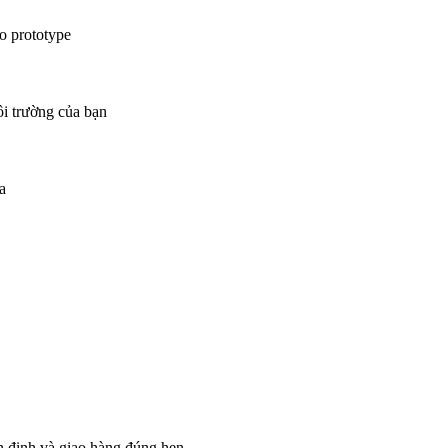
o prototype
ôi trường của bạn
a
ổn định và giao hàng đúng hẹn.