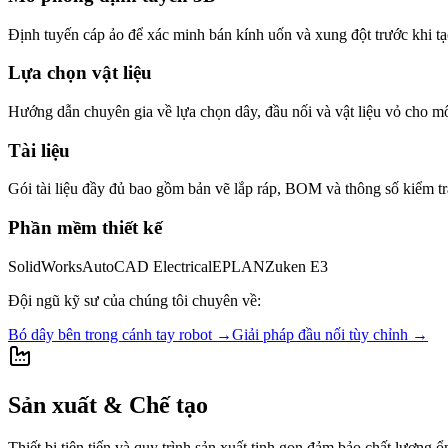
Định tuyến cáp ảo để xác minh bán kính uốn và xung đột trước khi tạ
Lựa chọn vật liệu
Hướng dẫn chuyên gia về lựa chọn dây, đầu nối và vật liệu vỏ cho m
Tài liệu
Gói tài liệu đầy đủ bao gồm bản vẽ lắp ráp, BOM và thông số kiểm tr
Phần mềm thiết kế
SolidWorks
AutoCAD Electrical
EPLAN
Zuken E3
Đội ngũ kỹ sư của chúng tôi chuyên về:
Bó dây bên trong cánh tay robot
→
Giải pháp đầu nối tùy chỉnh
→
Sản xuất & Chế tạo
Thiết bị tiên tiến và quy trình sản xuất tinh gọn đảm bảo chất lượng 