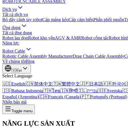
ROBOTICS
CABLE ASSEMBLY
Dịch vụ
Tất cả dịch vụ
Bó dây cánh tay robot
Cáp máng kéo
Cáp cảm biến
Phân phối nguồn
T
Ứng dụng
Tất cả ứng dụng
Robot lau dọn
Robot kho vận
AGV & AMR
Robot cộng tác
Robot hìn
Năng lực
Robot Cable
Robotic Cable Assembly Manufacturer
Drag Chain Cable Assembly
C
Về chúng tôi
Blog
🇻🇳
vi
Select Language
🇺🇸
English
🇨🇳
简体中文
🇹🇼
繁體中文
🇯🇵
日本語
🇰🇷
한국어

🇮🇩
Bahasa Indonesia
🇹🇭
ไทย
🇮🇳
हिन्दी
🇮🇱
עברית
🇸🇪
Svenska
🇨
Español (Argentina)
🇨🇦
Français (Canada)
🇵🇹
Português (Portugal)
Nhận báo giá
Toggle menu
NĂNG LỰC
SẢN XUẤT