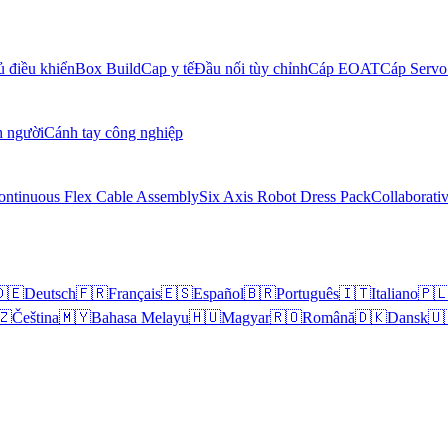
ủ điều khiển
Box Build
Cap y tế
Đầu nối tùy chỉnh
Cáp EOAT
Cáp Servo
h người
Cánh tay công nghiệp
ontinuous Flex Cable Assembly
Six Axis Robot Dress Pack
Collaborati
🇪
Deutsch
🇫🇷
Français
🇪🇸
Español
🇧🇷
Português
🇮🇹
Italiano
🇵
🇿
Čeština
🇲🇾
Bahasa Melayu
🇭🇺
Magyar
🇷🇴
Română
🇩🇰
Dansk
🇺