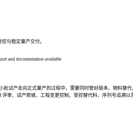
本管控与稳定量产交付。
eport and documentation available
机、小批试产走向正式量产的过程中，需要同时管好版本、物料替代
FM 评审、试产爬坡、工程变更控制、受控替代料、序列号追溯