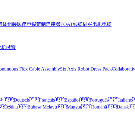
箱体组装
医疗电缆
定制连接器
EOAT线缆
伺服电机电缆
业机械臂
ontinuous Flex Cable Assembly
Six Axis Robot Dress Pack
Collaborati
어
🇩🇪
Deutsch
🇫🇷
Français
🇪🇸
Español
🇧🇷
Português
🇮🇹
Italiano

🇿
Čeština
🇲🇾
Bahasa Melayu
🇭🇺
Magyar
🇷🇴
Română
🇩🇰
Dansk
🇺