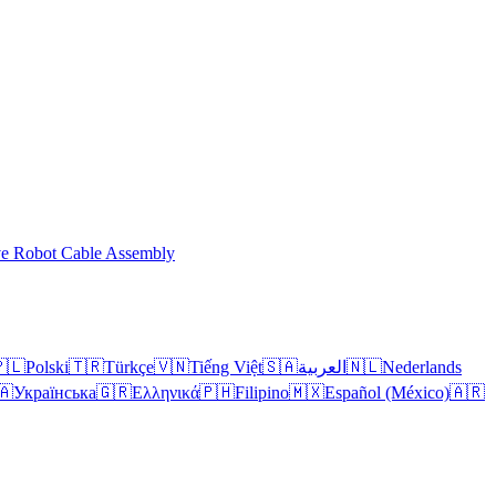
ve Robot Cable Assembly
🇱
Polski
🇹🇷
Türkçe
🇻🇳
Tiếng Việt
🇸🇦
العربية
🇳🇱
Nederlands
🇦
Українська
🇬🇷
Ελληνικά
🇵🇭
Filipino
🇲🇽
Español (México)
🇦🇷