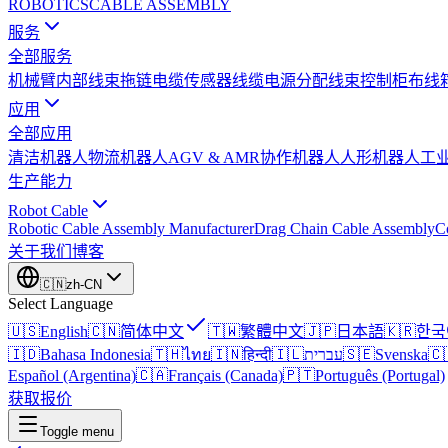
ROBOTICS
CABLE ASSEMBLY
服务
全部服务
机械臂内部线束
拖链电缆
传感器线缆
电源分配线束
控制柜布线
应用
全部应用
清洁机器人
物流机器人
AGV & AMR
协作机器人
人形机器人
工
生产能力
Robot Cable
Robotic Cable Assembly Manufacturer
Drag Chain Cable Assembly
C
关于我们
博客
🇨🇳
zh-CN
Select Language
🇺🇸
English
🇨🇳
简体中文
🇹🇼
繁體中文
🇯🇵
日本語
🇰🇷
한국
🇮🇩
Bahasa Indonesia
🇹🇭
ไทย
🇮🇳
हिन्दी
🇮🇱
עברית
🇸🇪
Svenska
🇨
Español (Argentina)
🇨🇦
Français (Canada)
🇵🇹
Português (Portugal)
获取报价
Toggle menu