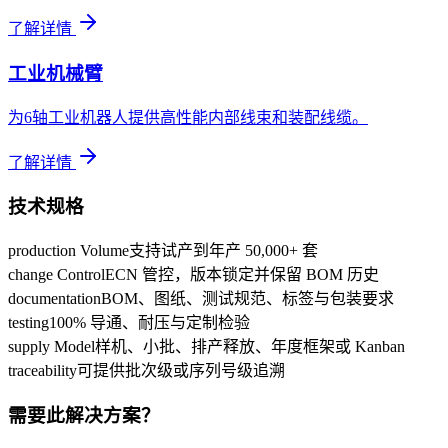
了解详情
工业机械臂
为6轴工业机器人提供高性能内部线束和装配线缆。
了解详情
技术规格
production Volume
支持试产到年产 50,000+ 套
change Control
ECN 管控，版本锁定并保留 BOM 历史
documentation
BOM、图纸、测试规范、标签与包装要求
testing
100% 导通、耐压与定制检验
supply Model
样机、小批、排产释放、年度框架或 Kanban
traceability
可提供批次级或序列号级追溯
需要此解决方案？