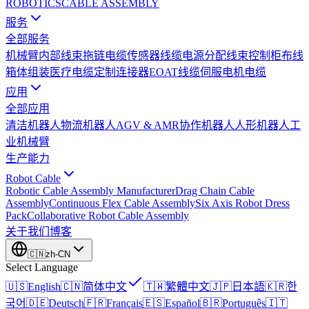
ROBOTICS
CABLE ASSEMBLY
服务
全部服务
机械臂内部线束
拖链电缆
传感器线缆
电源分配线束
控制柜布线
箱体组装
医疗电缆
定制连接器
EOAT线缆
伺服电机电缆
应用
全部应用
清洁机器人
物流机器人
AGV & AMR
协作机器人
人形机器人
工
业机械臂
生产能力
Robot Cable
Robotic Cable Assembly Manufacturer
Drag Chain Cable
Assembly
Continuous Flex Cable Assembly
Six Axis Robot Dress
Pack
Collaborative Robot Cable Assembly
关于我们
博客
🇨🇳
zh-CN
Select Language
🇺🇸
English
🇨🇳
简体中文
🇹🇼
繁體中文
🇯🇵
日本語
🇰🇷
한
국어
🇩🇪
Deutsch
🇫🇷
Français
🇪🇸
Español
🇧🇷
Português
🇮🇹