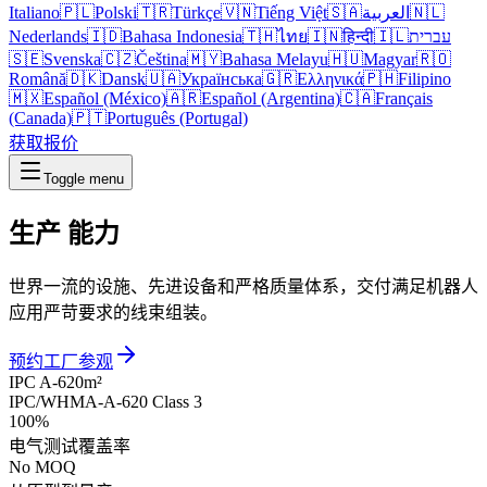
Italiano
🇵🇱
Polski
🇹🇷
Türkçe
🇻🇳
Tiếng Việt
🇸🇦
العربية
🇳🇱
Nederlands
🇮🇩
Bahasa Indonesia
🇹🇭
ไทย
🇮🇳
हिन्दी
🇮🇱
עברית
🇸🇪
Svenska
🇨🇿
Čeština
🇲🇾
Bahasa Melayu
🇭🇺
Magyar
🇷🇴
Română
🇩🇰
Dansk
🇺🇦
Українська
🇬🇷
Ελληνικά
🇵🇭
Filipino
🇲🇽
Español (México)
🇦🇷
Español (Argentina)
🇨🇦
Français
(Canada)
🇵🇹
Português (Portugal)
获取报价
Toggle menu
生产
能力
世界一流的设施、先进设备和严格质量体系，交付满足机器人
应用严苛要求的线束组装。
预约工厂参观
IPC A-620
m²
IPC/WHMA-A-620 Class 3
100%
电气测试覆盖率
No MOQ