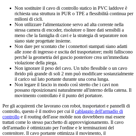
Non sostituire il cavo di controllo statico in PVC laddove è
richiesta una struttura in PUR o TPE a flessibilità continua per
milioni di cicli.
Non utilizzare l'alimentazione servo ad alta corrente nella
stessa camera di encoder, risolutore o linee dati sensibili a
meno che la famiglia di cavi e la strategia di separatore non
siano state progettate insieme.
Non dare per scontato che i connettori stampati siano adatti
alle zone di ingresso e uscita del trasportatore; molti falliscono
perché la geometria del guscio posteriore crea un'immediata
violazione della piega.
Non ignorare il peso del cavo. Un tubo flessibile o un cavo
ibrido più grande di soli 2 mm può modificare sostanzialmente
il carico sul lato portante durante una corsa lunga.
Non legare il fascio in modo così stretto che i cavi non
possano riposizionarsi naturalmente all'interno della catena. Il
movimento controllato è il punto del portatore.
Per gli acquirenti che lavorano con robot, trasportatori e pannelli di
controllo, questo è il motivo per cui il
cablaggio dell'armadio di
controllo
e il routing dell'asse mobile non dovrebbero mai essere
trattati come lo stesso pacchetto di approvvigionamento. Il cavo
dell'armadio è ottimizzato per l'ordine e le terminazioni del
contenitore. Il cavo portante ottimizza il movimento, il