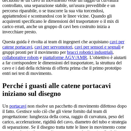
decidono se un cavo in movimento vede un raggio di curvatura
controllato, una separazione stabile, un'usura prevedibile e un
percorso riparabile, o se trascorre la sua vita torcendosi,
appiattendosi e scontrandosi con le linee vicine. Quando gli
acquirenti specificano le dimensioni del trasportatore o il mix di
carico errati, anche un gruppo di cavi ben costruito inizia a
invecchiare presto.
Questa guida è rivolta ai team di ingegneri che acquistano
cavi per
catene portacavi
,
cavi per servomotori
,
cavi per sensori e segnali
e
gruppi pronti per il movimento per
bracci robotici industriali
,
collaborative robots
e
piattaforme AGV/AMR
. L'obiettivo è aiutarti
a far corrispondere le dimensioni del trasportatore, la struttura del
cavo e i dati della richiesta di offerta prima che il primo prototipo
entri nei test di movimento.
Perché i guasti alle catene portacavi
iniziano sul disegno
Un
portacavi
non risolve un pacchetto di movimento difettoso dopo
il fatto. Gestisce solo ciò che gli viene fornito dal team di
progettazione: lunghezza della corsa, raggio di curvatura, peso del
carico, accelerazione, rigidità del cavo, diametro del tubo e strategia
di separazione. Se il disegno tratta tutte le linee in movimento come