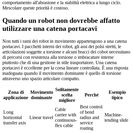
comportamento all'abrasione e la stabilità elettrica a lungo ciclo.
Mescolare queste priorità è costoso.
Quando un robot non dovrebbe affatto
utilizzare una catena portacavi
Non tutti i rami dei robot in movimento appartengono a una catena
portacavi. I pacchetti interni dei robot, gli assi dei polsi stretti, le
articolazioni soggette a torsione e alcuni bracci dei cobot necessitano
di percorsi con resistenza alla torsione o imbracature interne
piuttosto che di una gestione in stile trasportatore. Una catena
portacavi è eccellente per la corsa lineare controllata. È una risposta
inadeguata quando il movimento dominante è quello di torsione
attraverso uno spazio articolare compatto.
Solitamente
Zona di
Movimento
Esempio
scelta
Perché
applicazione
dominante
tipico
migliore
Best control
Cable
Long
of bend
carrier with
Machine-
horizontal
Linear travel
radius and
continuous-
tending slide
transfer axis
service
flex cable
routing