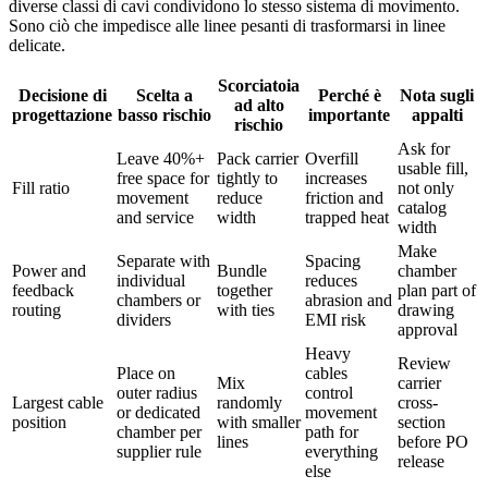
diverse classi di cavi condividono lo stesso sistema di movimento.
Sono ciò che impedisce alle linee pesanti di trasformarsi in linee
delicate.
Scorciatoia
Decisione di
Scelta a
Perché è
Nota sugli
ad alto
progettazione
basso rischio
importante
appalti
rischio
Ask for
Leave 40%+
Pack carrier
Overfill
usable fill,
free space for
tightly to
increases
Fill ratio
not only
movement
reduce
friction and
catalog
and service
width
trapped heat
width
Make
Separate with
Spacing
Power and
Bundle
chamber
individual
reduces
feedback
together
plan part of
chambers or
abrasion and
routing
with ties
drawing
dividers
EMI risk
approval
Heavy
Review
Place on
cables
Mix
carrier
outer radius
control
Largest cable
randomly
cross-
or dedicated
movement
position
with smaller
section
chamber per
path for
lines
before PO
supplier rule
everything
release
else