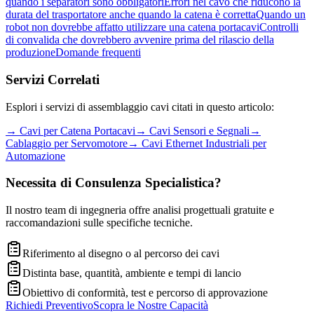
quando i separatori sono obbligatori
Errori nel cavo che riducono la
durata del trasportatore anche quando la catena è corretta
Quando un
robot non dovrebbe affatto utilizzare una catena portacavi
Controlli
di convalida che dovrebbero avvenire prima del rilascio della
produzione
Domande frequenti
Servizi Correlati
Esplori i servizi di assemblaggio cavi citati in questo articolo:
→
Cavi per Catena Portacavi
→
Cavi Sensori e Segnali
→
Cablaggio per Servomotore
→
Cavi Ethernet Industriali per
Automazione
Necessita di Consulenza Specialistica?
Il nostro team di ingegneria offre analisi progettuali gratuite e
raccomandazioni sulle specifiche tecniche.
Riferimento al disegno o al percorso dei cavi
Distinta base, quantità, ambiente e tempi di lancio
Obiettivo di conformità, test e percorso di approvazione
Richiedi Preventivo
Scopra le Nostre Capacità