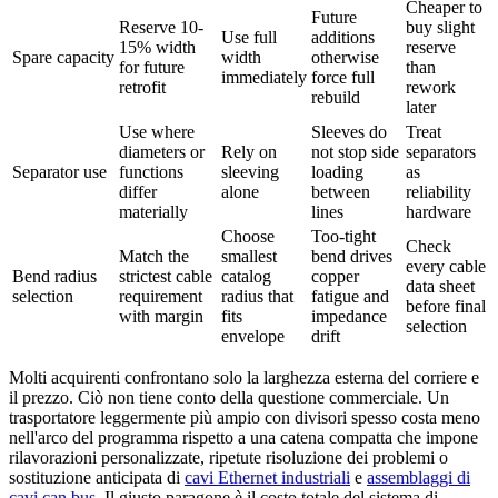
Cheaper to
Future
Reserve 10-
buy slight
Use full
additions
15% width
reserve
Spare capacity
width
otherwise
for future
than
immediately
force full
retrofit
rework
rebuild
later
Use where
Sleeves do
Treat
diameters or
Rely on
not stop side
separators
Separator use
functions
sleeving
loading
as
differ
alone
between
reliability
materially
lines
hardware
Choose
Too-tight
Check
Match the
smallest
bend drives
every cable
Bend radius
strictest cable
catalog
copper
data sheet
selection
requirement
radius that
fatigue and
before final
with margin
fits
impedance
selection
envelope
drift
Molti acquirenti confrontano solo la larghezza esterna del corriere e
il prezzo. Ciò non tiene conto della questione commerciale. Un
trasportatore leggermente più ampio con divisori spesso costa meno
nell'arco del programma rispetto a una catena compatta che impone
rilavorazioni personalizzate, ripetute risoluzione dei problemi o
sostituzione anticipata di
cavi Ethernet industriali
e
assemblaggi di
cavi can bus
. Il giusto paragone è il costo totale del sistema di