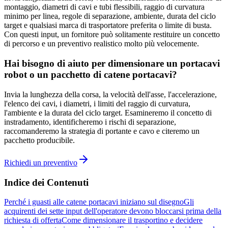
montaggio, diametri di cavi e tubi flessibili, raggio di curvatura
minimo per linea, regole di separazione, ambiente, durata del ciclo
target e qualsiasi marca di trasportatore preferita o limite di busta.
Con questi input, un fornitore può solitamente restituire un concetto
di percorso e un preventivo realistico molto più velocemente.
Hai bisogno di aiuto per dimensionare un portacavi
robot o un pacchetto di catene portacavi?
Invia la lunghezza della corsa, la velocità dell'asse, l'accelerazione,
l'elenco dei cavi, i diametri, i limiti del raggio di curvatura,
l'ambiente e la durata del ciclo target. Esamineremo il concetto di
instradamento, identificheremo i rischi di separazione,
raccomanderemo la strategia di portante e cavo e citeremo un
pacchetto producibile.
Richiedi un preventivo
Indice dei Contenuti
Perché i guasti alle catene portacavi iniziano sul disegno
Gli
acquirenti dei sette input dell'operatore devono bloccarsi prima della
richiesta di offerta
Come dimensionare il trasportino e decidere