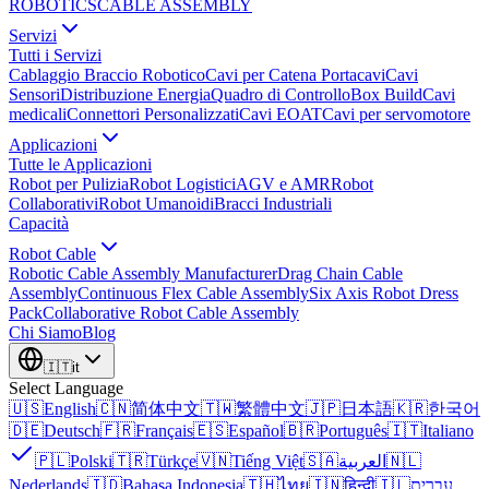
ROBOTICS
CABLE ASSEMBLY
Servizi
Tutti i Servizi
Cablaggio Braccio Robotico
Cavi per Catena Portacavi
Cavi
Sensori
Distribuzione Energia
Quadro di Controllo
Box Build
Cavi
medicali
Connettori Personalizzati
Cavi EOAT
Cavi per servomotore
Applicazioni
Tutte le Applicazioni
Robot per Pulizia
Robot Logistici
AGV e AMR
Robot
Collaborativi
Robot Umanoidi
Bracci Industriali
Capacità
Robot Cable
Robotic Cable Assembly Manufacturer
Drag Chain Cable
Assembly
Continuous Flex Cable Assembly
Six Axis Robot Dress
Pack
Collaborative Robot Cable Assembly
Chi Siamo
Blog
🇮🇹
it
Select Language
🇺🇸
English
🇨🇳
简体中文
🇹🇼
繁體中文
🇯🇵
日本語
🇰🇷
한국어
🇩🇪
Deutsch
🇫🇷
Français
🇪🇸
Español
🇧🇷
Português
🇮🇹
Italiano
🇵🇱
Polski
🇹🇷
Türkçe
🇻🇳
Tiếng Việt
🇸🇦
العربية
🇳🇱
Nederlands
🇮🇩
Bahasa Indonesia
🇹🇭
ไทย
🇮🇳
हिन्दी
🇮🇱
עברית