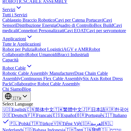
ROBOTICS
CABLE ASSEMBLY
Servizi
Tutti i Servizi
Cablaggio Braccio Robotico
Cavi per Catena Portacavi
Cavi
Sensori
Distribuzione Energia
Quadro di Controllo
Box Build
Cavi
medicali
Connettori Personalizzati
Cavi EOAT
Cavi per servomotore
Applicazioni
Tutte le Applicazioni
Robot per Pulizia
Robot Logistici
AGV e AMR
Robot
Collaborativi
Robot Umanoidi
Bracci Industriali
Capacità
Robot Cable
Robotic Cable Assembly Manufacturer
Drag Chain Cable
Assembly
Continuous Flex Cable Assembly
Six Axis Robot Dress
Pack
Collaborative Robot Cable Assembly
Chi Siamo
Blog
🇮🇹
it
Select Language
🇺🇸
English
🇨🇳
简体中文
🇹🇼
繁體中文
🇯🇵
日本語
🇰🇷
한국어
🇩🇪
Deutsch
🇫🇷
Français
🇪🇸
Español
🇧🇷
Português
🇮🇹
Italiano
🇵🇱
Polski
🇹🇷
Türkçe
🇻🇳
Tiếng Việt
🇸🇦
العربية
🇳🇱
Nederlands
🇮🇩
Bahasa Indonesia
🇹🇭
ไทย
🇮🇳
हिन्दी
🇮🇱
עברית