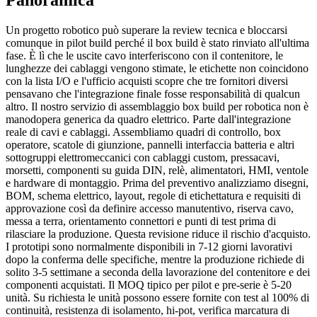
Un progetto robotico può superare la review tecnica e bloccarsi
comunque in pilot build perché il box build è stato rinviato all'ultima
fase. È lì che le uscite cavo interferiscono con il contenitore, le
lunghezze dei cablaggi vengono stimate, le etichette non coincidono
con la lista I/O e l'ufficio acquisti scopre che tre fornitori diversi
pensavano che l'integrazione finale fosse responsabilità di qualcun
altro. Il nostro servizio di assemblaggio box build per robotica non è
manodopera generica da quadro elettrico. Parte dall'integrazione
reale di cavi e cablaggi. Assembliamo quadri di controllo, box
operatore, scatole di giunzione, pannelli interfaccia batteria e altri
sottogruppi elettromeccanici con cablaggi custom, pressacavi,
morsetti, componenti su guida DIN, relè, alimentatori, HMI, ventole
e hardware di montaggio. Prima del preventivo analizziamo disegni,
BOM, schema elettrico, layout, regole di etichettatura e requisiti di
approvazione così da definire accesso manutentivo, riserva cavo,
messa a terra, orientamento connettori e punti di test prima di
rilasciare la produzione. Questa revisione riduce il rischio d'acquisto.
I prototipi sono normalmente disponibili in 7-12 giorni lavorativi
dopo la conferma delle specifiche, mentre la produzione richiede di
solito 3-5 settimane a seconda della lavorazione del contenitore e dei
componenti acquistati. Il MOQ tipico per pilot e pre-serie è 5-20
unità. Su richiesta le unità possono essere fornite con test al 100% di
continuità, resistenza di isolamento, hi-pot, verifica marcatura di