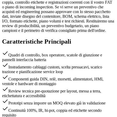
coppia, controllo etichette e registrazioni coerenti con il vostro FAT
o piano di incoming inspection. Se vi serve un preventivo che
acquisti ed engineering possano approvare con lo stesso pacchetto
dati, inviate disegno del contenitore, BOM, schema elettrico, lista
I/O, formato etichette, piano volumi e test richiesti. Restituiremo una
review di producibilità, un preventivo budgetario, un piano
campioni e il perimetro di verifica consigliato prima dell'ordine.
Caratteristiche Principali
Quadri di controllo, box operatore, scatole di giunzione e
pannelli interfaccia batteria
Instradamento cablaggi custom, scelta pressacavi, scarico
trazione e pianificazione service loop
Componenti guida DIN, relè, morsetti, alimentatori, HMI,
ventole e hardware di montaggio
Review tecnica pre-quotazione per layout, messa a terra,
etichettatura e accessibilità
Prototipi senza imporre un MOQ elevato già in validazione
Continuità 100%, IR, hi-pot, coppia ed etichette secondo
requisito