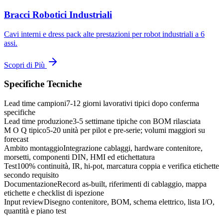
Bracci Robotici Industriali
Cavi interni e dress pack alte prestazioni per robot industriali a 6
assi.
Scopri di Più
Specifiche Tecniche
Lead time campioni
7-12 giorni lavorativi tipici dopo conferma
specifiche
Lead time produzione
3-5 settimane tipiche con BOM rilasciata
M O Q tipico
5-20 unità per pilot e pre-serie; volumi maggiori su
forecast
Ambito montaggio
Integrazione cablaggi, hardware contenitore,
morsetti, componenti DIN, HMI ed etichettatura
Test
100% continuità, IR, hi-pot, marcatura coppia e verifica etichette
secondo requisito
Documentazione
Record as-built, riferimenti di cablaggio, mappa
etichette e checklist di ispezione
Input review
Disegno contenitore, BOM, schema elettrico, lista I/O,
quantità e piano test