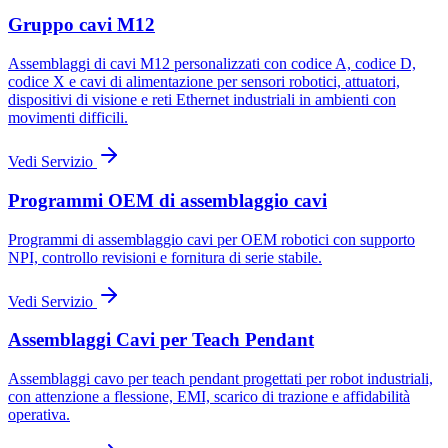
Gruppo cavi M12
Assemblaggi di cavi M12 personalizzati con codice A, codice D,
codice X e cavi di alimentazione per sensori robotici, attuatori,
dispositivi di visione e reti Ethernet industriali in ambienti con
movimenti difficili.
Vedi Servizio
Programmi OEM di assemblaggio cavi
Programmi di assemblaggio cavi per OEM robotici con supporto
NPI, controllo revisioni e fornitura di serie stabile.
Vedi Servizio
Assemblaggi Cavi per Teach Pendant
Assemblaggi cavo per teach pendant progettati per robot industriali,
con attenzione a flessione, EMI, scarico di trazione e affidabilità
operativa.