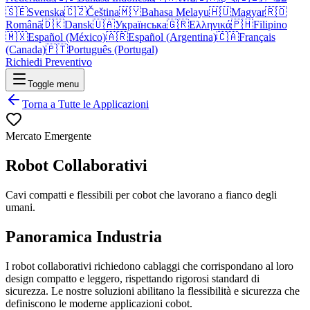
🇸🇪
Svenska
🇨🇿
Čeština
🇲🇾
Bahasa Melayu
🇭🇺
Magyar
🇷🇴
Română
🇩🇰
Dansk
🇺🇦
Українська
🇬🇷
Ελληνικά
🇵🇭
Filipino
🇲🇽
Español (México)
🇦🇷
Español (Argentina)
🇨🇦
Français
(Canada)
🇵🇹
Português (Portugal)
Richiedi Preventivo
Toggle menu
Torna a Tutte le Applicazioni
Mercato Emergente
Robot Collaborativi
Cavi compatti e flessibili per cobot che lavorano a fianco degli
umani.
Panoramica Industria
I robot collaborativi richiedono cablaggi che corrispondano al loro
design compatto e leggero, rispettando rigorosi standard di
sicurezza. Le nostre soluzioni abilitano la flessibilità e sicurezza che
definiscono le moderne applicazioni cobot.