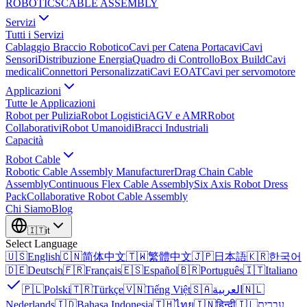
ROBOTICS
CABLE ASSEMBLY
Servizi
Tutti i Servizi
Cablaggio Braccio Robotico
Cavi per Catena Portacavi
Cavi
Sensori
Distribuzione Energia
Quadro di Controllo
Box Build
Cavi
medicali
Connettori Personalizzati
Cavi EOAT
Cavi per servomotore
Applicazioni
Tutte le Applicazioni
Robot per Pulizia
Robot Logistici
AGV e AMR
Robot
Collaborativi
Robot Umanoidi
Bracci Industriali
Capacità
Robot Cable
Robotic Cable Assembly Manufacturer
Drag Chain Cable
Assembly
Continuous Flex Cable Assembly
Six Axis Robot Dress
Pack
Collaborative Robot Cable Assembly
Chi Siamo
Blog
🇮🇹
it
Select Language
🇺🇸
English
🇨🇳
简体中文
🇹🇼
繁體中文
🇯🇵
日本語
🇰🇷
한국어
🇩🇪
Deutsch
🇫🇷
Français
🇪🇸
Español
🇧🇷
Português
🇮🇹
Italiano
🇵🇱
Polski
🇹🇷
Türkçe
🇻🇳
Tiếng Việt
🇸🇦
العربية
🇳🇱
Nederlands
🇮🇩
Bahasa Indonesia
🇹🇭
ไทย
🇮🇳
हिन्दी
🇮🇱
עברית