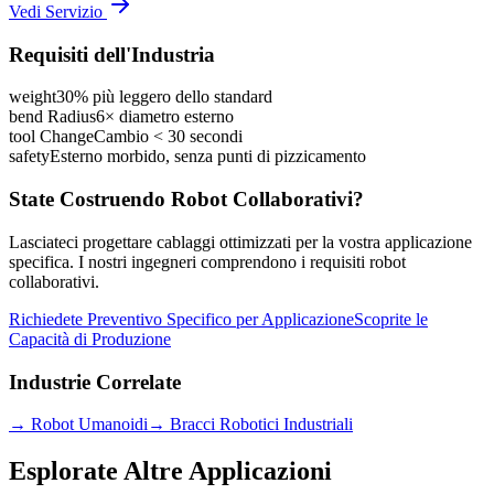
Vedi Servizio
Requisiti dell'Industria
weight
30% più leggero dello standard
bend Radius
6× diametro esterno
tool Change
Cambio < 30 secondi
safety
Esterno morbido, senza punti di pizzicamento
State Costruendo Robot Collaborativi?
Lasciateci progettare cablaggi ottimizzati per la vostra applicazione
specifica. I nostri ingegneri comprendono i requisiti robot
collaborativi.
Richiedete Preventivo Specifico per Applicazione
Scoprite le
Capacità di Produzione
Industrie Correlate
→
Robot Umanoidi
→
Bracci Robotici Industriali
Esplorate Altre Applicazioni