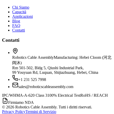
Chi Siamo
Capacità
Applicazioni
Blog
FAQ
Contatti
Contatti
Robotics Cable Assembly
Manufacturing: Hebei Cloom (河北
阔沐)
Rm 501-502, Bldg 5, Qiushi Industrial Park,
99 Youyuan Rd, Luquan, Shijiazhuang, Hebei, China
+1 231 525 7998
sales@roboticscableassembly.com
IPC/WHMA-A-620 Class 3
100% Electrical Test
RoHS / REACH
Firmiamo NDA
©
2026
Robotics Cable Assembly. Tutti i diritti riservati.
Privacy Policy
Termini di Servizio