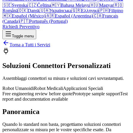
🇸🇪
Svenska
🇨🇿
Čeština
🇲🇾
Bahasa Melayu
🇭🇺
Magyar
🇷🇴
Română
🇩🇰
Dansk
🇺🇦
Українська
🇬🇷
Ελληνικά
🇵🇭
Filipino
🇲🇽
Español (México)
🇦🇷
Español (Argentina)
🇨🇦
Français
(Canada)
🇵🇹
Português (Portugal)
Richiedi Preventivo
Toggle menu
Torna a Tutti i Servizi
Soluzioni Connettori Personalizzati
Assemblaggi connettori su misura e soluzioni cavi sovrastampati.
Robot Umanoidi
Robot Medicali
Applicazioni Speciali
Free engineering review before quote
Prototype sample support
Test
report and documentation available
Panoramica
Quando lo standard non basta, progettiamo soluzioni connettori
personalizzate su misura per le vostre specifiche esatte. Da