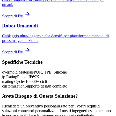
umani.
Scopri di Più
Robot Umanoidi
Cablaggio ultra-leggero e alta densità per piattaforme umanoidi di
prossima generazione.
Scopri di Più
Specifiche Tecniche
overmold Materials
PUR, TPE, Silicone
ip Rating
Fino a IP69K
mating Cycles
10.000+ cicli
customization
Supporto design completo
Avete Bisogno di Questa Soluzione?
Richiedete un preventivo personalizzato per i vostri requisiti
soluzioni connettori personalizzati. I nostri ingegneri esamineranno
le vostre specifiche e forniranno una proposta dettagliata.