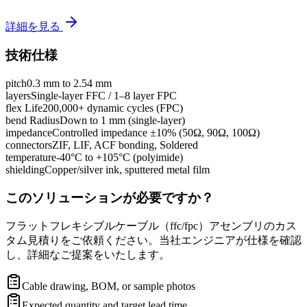
詳細を見る
技術仕様
pitch
0.3 mm to 2.54 mm
layers
Single-layer FFC / 1–8 layer FPC
flex Life
200,000+ dynamic cycles (FPC)
bend Radius
Down to 1 mm (single-layer)
impedance
Controlled impedance ±10% (50Ω, 90Ω, 100Ω)
connectors
ZIF, LIF, ACF bonding, Soldered
temperature
-40°C to +105°C (polyimide)
shielding
Copper/silver ink, sputtered metal film
このソリューションが必要ですか？
フラットフレキシブルケーブル（ffc/fpc）アセンブリのカス
タム見積りをご依頼ください。当社エンジニアが仕様を確認
し、詳細なご提案をいたします。
Cable drawing, BOM, or sample photos
Expected quantity and target lead time