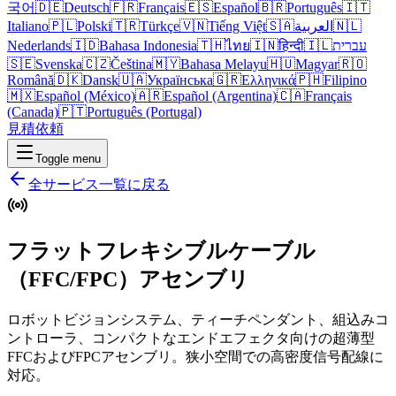
국어
🇩🇪
Deutsch
🇫🇷
Français
🇪🇸
Español
🇧🇷
Português
🇮🇹
Italiano
🇵🇱
Polski
🇹🇷
Türkçe
🇻🇳
Tiếng Việt
🇸🇦
العربية
🇳🇱
Nederlands
🇮🇩
Bahasa Indonesia
🇹🇭
ไทย
🇮🇳
हिन्दी
🇮🇱
עברית
🇸🇪
Svenska
🇨🇿
Čeština
🇲🇾
Bahasa Melayu
🇭🇺
Magyar
🇷🇴
Română
🇩🇰
Dansk
🇺🇦
Українська
🇬🇷
Ελληνικά
🇵🇭
Filipino
🇲🇽
Español (México)
🇦🇷
Español (Argentina)
🇨🇦
Français
(Canada)
🇵🇹
Português (Portugal)
見積依頼
Toggle menu
全サービス一覧に戻る
フラットフレキシブルケーブル
（FFC/FPC）アセンブリ
ロボットビジョンシステム、ティーチペンダント、組込みコ
ントローラ、コンパクトなエンドエフェクタ向けの超薄型
FFCおよびFPCアセンブリ。狭小空間での高密度信号配線に
対応。