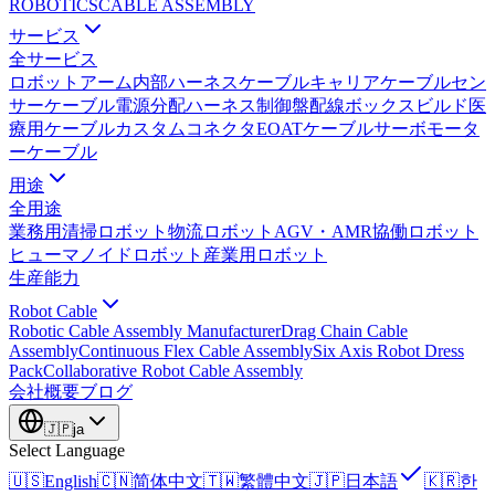
ROBOTICS
CABLE ASSEMBLY
サービス
全サービス
ロボットアーム内部ハーネス
ケーブルキャリアケーブル
セン
サーケーブル
電源分配ハーネス
制御盤配線
ボックスビルド
医
療用ケーブル
カスタムコネクタ
EOATケーブル
サーボモータ
ーケーブル
用途
全用途
業務用清掃ロボット
物流ロボット
AGV・AMR
協働ロボット
ヒューマノイドロボット
産業用ロボット
生産能力
Robot Cable
Robotic Cable Assembly Manufacturer
Drag Chain Cable
Assembly
Continuous Flex Cable Assembly
Six Axis Robot Dress
Pack
Collaborative Robot Cable Assembly
会社概要
ブログ
🇯🇵
ja
Select Language
🇺🇸
English
🇨🇳
简体中文
🇹🇼
繁體中文
🇯🇵
日本語
🇰🇷
한