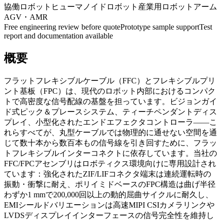
協働ロボット
ヒューマノイドロボット
産業用ロボットアーム
AGV・AMR
Free engineering review before quote
Prototype sample support
Test
report and documentation available
概要
フラットフレキシブルケーブル（FFC）とフレキシブルプリ
ント基板（FPC）は、現代のロボット内部におけるコンパク
トで高密度な信号配線の基盤を担っています。ビジョンガイ
ド式ピック＆プレースシステム、ティーチペンダントディス
プレイ、小型化されたエンドエフェクタコントローラ——こ
れらすべてが、丸型ケーブルでは物理的に通せない空間を通
じて数十本から数百本もの信号線を引き回すために、フラッ
トフレキシブルインターコネクトに依存しています。当社の
FFC/FPCアセンブリはロボティクス環境向けに専用設計され
ています：強化されたZIF/LIFコネクタ端末は連続運転時の
振動・衝撃に耐え、ポリイミドベースのFPC構造は曲げ半径
わずか1 mmで200,000回以上の動的屈曲サイクルに耐久し、
EMIシールドバリエーションは高速MIPI CSIカメラリンクや
LVDSディスプレイインターフェースの信号完全性を維持し