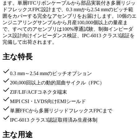
ます。単層FFCリボンケーブルから部品実装付き多層リジッ
ドフレックスFPC設計まで、0.3 mmから2.54 mmのピッチ範
囲をカバーする完全なアセンブリをお届けします。10個のエ
ンジニアリングサンプルから月産100,000個以上の量産ま
で、すべてのアセンブリは100%導通試験、制御インピーダ
ンス設計向けインピーダンス検証、IPC-6013 クラス3認証を
完備して出荷されます。
主な特長
0.3 mm～2.54 mmのピッチオプション
200,000回以上の動的屈曲サイクル（FPC）
ZIF/LIF/ACFコネクタ端末
MIPI CSI・LVDS向けEMIシールド
単層FFCから多層リジッドフレックスFPCまで
IPC-6013 クラス3認証取得済み生産体制
主な用途