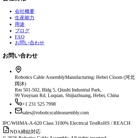
会社概要
生産能力
用途
ブログ
FAQ
お問い合わせ
お問い合わせ
Robotics Cable Assembly
Manufacturing: Hebei Cloom (河北
阔沐)
Rm 501-502, Bldg 5, Qiushi Industrial Park,
99 Youyuan Rd, Luquan, Shijiazhuang, Hebei, China
+1 231 525 7998
sales@roboticscableassembly.com
IPC/WHMA-A-620 Class 3
100% Electrical Test
RoHS / REACH
NDA締結対応
©
2026
Robotics Cable Assembly. All rights reserved.