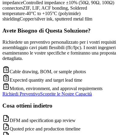
impedance
Controlled impedance ±10% (50Ω, 90Ω, 100Ω)
connectors
ZIF, LIF, ACF bonding, Soldered
temperature
-40°C to +105°C (polyimide)
shielding
Copper/silver ink, sputtered metal film
Avete Bisogno di Questa Soluzione?
Richiedete un preventivo personalizzato per i vostri requisiti
assemblaggio cavi piatti flessibili (ffc/fpc). I nostri ingegneri
esamineranno le vostre specifiche e forniranno una proposta
dettagliata.
Cable drawing, BOM, or sample photos
Expected quantity and target lead time
Motion, environment, and approval requirements
Richiedi Preventivo
Scoprite le Nostre Capacità
Cosa ottieni indietro
DFM and specification gap review
Quoted price and production timeline