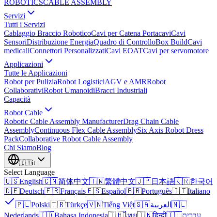
ROBOTICS
CABLE ASSEMBLY
Servizi
Tutti i Servizi
Cablaggio Braccio Robotico
Cavi per Catena Portacavi
Cavi
Sensori
Distribuzione Energia
Quadro di Controllo
Box Build
Cavi
medicali
Connettori Personalizzati
Cavi EOAT
Cavi per servomotore
Applicazioni
Tutte le Applicazioni
Robot per Pulizia
Robot Logistici
AGV e AMR
Robot
Collaborativi
Robot Umanoidi
Bracci Industriali
Capacità
Robot Cable
Robotic Cable Assembly Manufacturer
Drag Chain Cable
Assembly
Continuous Flex Cable Assembly
Six Axis Robot Dress
Pack
Collaborative Robot Cable Assembly
Chi Siamo
Blog
🇮🇹
it
Select Language
🇺🇸
English
🇨🇳
简体中文
🇹🇼
繁體中文
🇯🇵
日本語
🇰🇷
한국어
🇩🇪
Deutsch
🇫🇷
Français
🇪🇸
Español
🇧🇷
Português
🇮🇹
Italiano
🇵🇱
Polski
🇹🇷
Türkçe
🇻🇳
Tiếng Việt
🇸🇦
العربية
🇳🇱
Nederlands
🇮🇩
Bahasa Indonesia
🇹🇭
ไทย
🇮🇳
हिन्दी
🇮🇱
עברית