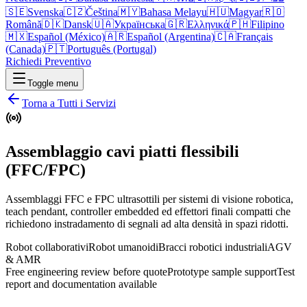
🇸🇪
Svenska
🇨🇿
Čeština
🇲🇾
Bahasa Melayu
🇭🇺
Magyar
🇷🇴
Română
🇩🇰
Dansk
🇺🇦
Українська
🇬🇷
Ελληνικά
🇵🇭
Filipino
🇲🇽
Español (México)
🇦🇷
Español (Argentina)
🇨🇦
Français
(Canada)
🇵🇹
Português (Portugal)
Richiedi Preventivo
Toggle menu
Torna a Tutti i Servizi
Assemblaggio cavi piatti flessibili
(FFC/FPC)
Assemblaggi FFC e FPC ultrasottili per sistemi di visione robotica,
teach pendant, controller embedded ed effettori finali compatti che
richiedono instradamento di segnali ad alta densità in spazi ridotti.
Robot collaborativi
Robot umanoidi
Bracci robotici industriali
AGV
& AMR
Free engineering review before quote
Prototype sample support
Test
report and documentation available