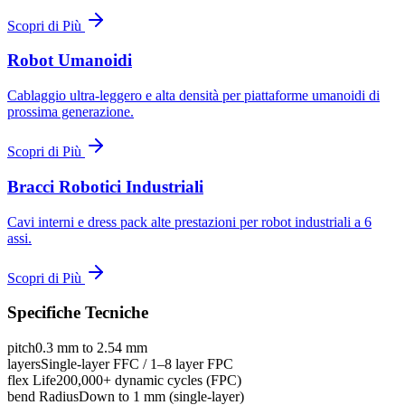
Scopri di Più
Robot Umanoidi
Cablaggio ultra-leggero e alta densità per piattaforme umanoidi di
prossima generazione.
Scopri di Più
Bracci Robotici Industriali
Cavi interni e dress pack alte prestazioni per robot industriali a 6
assi.
Scopri di Più
Specifiche Tecniche
pitch
0.3 mm to 2.54 mm
layers
Single-layer FFC / 1–8 layer FPC
flex Life
200,000+ dynamic cycles (FPC)
bend Radius
Down to 1 mm (single-layer)