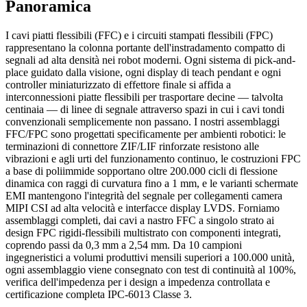
Panoramica
I cavi piatti flessibili (FFC) e i circuiti stampati flessibili (FPC)
rappresentano la colonna portante dell'instradamento compatto di
segnali ad alta densità nei robot moderni. Ogni sistema di pick-and-
place guidato dalla visione, ogni display di teach pendant e ogni
controller miniaturizzato di effettore finale si affida a
interconnessioni piatte flessibili per trasportare decine — talvolta
centinaia — di linee di segnale attraverso spazi in cui i cavi tondi
convenzionali semplicemente non passano. I nostri assemblaggi
FFC/FPC sono progettati specificamente per ambienti robotici: le
terminazioni di connettore ZIF/LIF rinforzate resistono alle
vibrazioni e agli urti del funzionamento continuo, le costruzioni FPC
a base di poliimmide sopportano oltre 200.000 cicli di flessione
dinamica con raggi di curvatura fino a 1 mm, e le varianti schermate
EMI mantengono l'integrità del segnale per collegamenti camera
MIPI CSI ad alta velocità e interfacce display LVDS. Forniamo
assemblaggi completi, dai cavi a nastro FFC a singolo strato ai
design FPC rigidi-flessibili multistrato con componenti integrati,
coprendo passi da 0,3 mm a 2,54 mm. Da 10 campioni
ingegneristici a volumi produttivi mensili superiori a 100.000 unità,
ogni assemblaggio viene consegnato con test di continuità al 100%,
verifica dell'impedenza per i design a impedenza controllata e
certificazione completa IPC-6013 Classe 3.