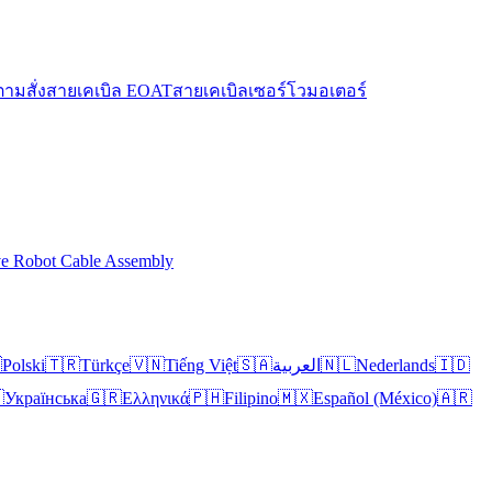
ตามสั่ง
สายเคเบิล EOAT
สายเคเบิลเซอร์โวมอเตอร์
ve Robot Cable Assembly

Polski
🇹🇷
Türkçe
🇻🇳
Tiếng Việt
🇸🇦
العربية
🇳🇱
Nederlands
🇮🇩

Українська
🇬🇷
Ελληνικά
🇵🇭
Filipino
🇲🇽
Español (México)
🇦🇷