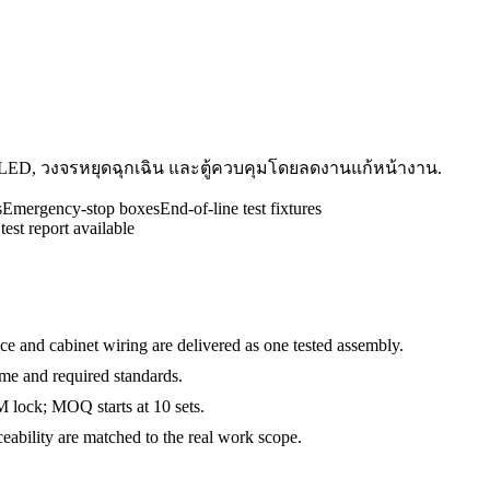
B, LED, วงจรหยุดฉุกเฉิน และตู้ควบคุมโดยลดงานแก้หน้างาน.
s
Emergency-stop boxes
End-of-line test fixtures
est report available
and cabinet wiring are delivered as one tested assembly.
me and required standards.
 lock; MOQ starts at 10 sets.
bility are matched to the real work scope.