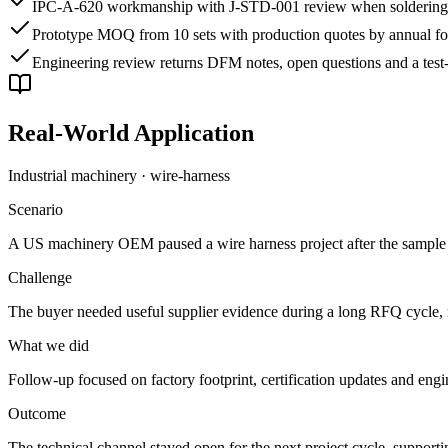
IPC-A-620 workmanship with J-STD-001 review when soldering
Prototype MOQ from 10 sets with production quotes by annual for
Engineering review returns DFM notes, open questions and a test-
Real-World Application
Industrial machinery · wire-harness
Scenario
A US machinery OEM paused a wire harness project after the sample q
Challenge
The buyer needed useful supplier evidence during a long RFQ cycle, n
What we did
Follow-up focused on factory footprint, certification updates and eng
Outcome
The technical channel stayed open for the next project cycle, suppor