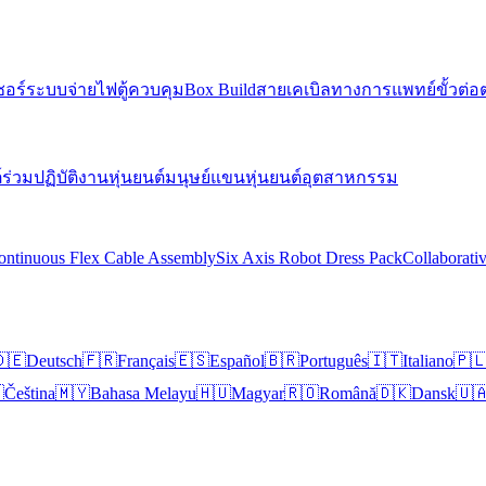
ซอร์
ระบบจ่ายไฟ
ตู้ควบคุม
Box Build
สายเคเบิลทางการแพทย์
ขั้วต่อ
์ร่วมปฏิบัติงาน
หุ่นยนต์มนุษย์
แขนหุ่นยนต์อุตสาหกรรม
ontinuous Flex Cable Assembly
Six Axis Robot Dress Pack
Collaborati
🇪
Deutsch
🇫🇷
Français
🇪🇸
Español
🇧🇷
Português
🇮🇹
Italiano
🇵

Čeština
🇲🇾
Bahasa Melayu
🇭🇺
Magyar
🇷🇴
Română
🇩🇰
Dansk
🇺