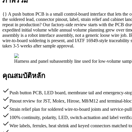
ภาพรวม
{} A push button PCB is a small control-board interface that lets the o
the soldered lead, connector pinout, label, strain relief and cabinet 
repeat in production? Our factory-side review starts with the PCB dr
expedited initial volume while annual volume planning grew over time.
assembly is a robot interface assembly, not a generic loose wire job
wire-to-board soldering is present, and IATF 16949-style traceabilit
takes 3-5 weeks after sample approval.
Harness and panel subassembly line used for low-volume sample
คุณสมบัติหลัก
Push button PCB, LED board, membrane tail and emergency-stop 
Pinout review for JST, Molex, Hirose, M8/M12 and terminal-block
Strain relief plan for soldered wire-to-board joints and service-pull
100% continuity, polarity, LED, switch-actuation and label verifi
Wire labels, ferrules, heat shrink and keyed connectors matched to