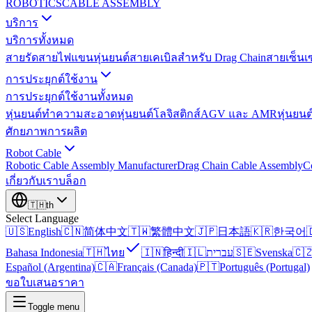
ROBOTICS
CABLE ASSEMBLY
บริการ
บริการทั้งหมด
สายรัดสายไฟแขนหุ่นยนต์
สายเคเบิลสำหรับ Drag Chain
สายเซ็นเ
การประยุกต์ใช้งาน
การประยุกต์ใช้งานทั้งหมด
หุ่นยนต์ทำความสะอาด
หุ่นยนต์โลจิสติกส์
AGV และ AMR
หุ่นยนต
ศักยภาพการผลิต
Robot Cable
Robotic Cable Assembly Manufacturer
Drag Chain Cable Assembly
C
เกี่ยวกับเรา
บล็อก
🇹🇭
th
Select Language
🇺🇸
English
🇨🇳
简体中文
🇹🇼
繁體中文
🇯🇵
日本語
🇰🇷
한국어

Bahasa Indonesia
🇹🇭
ไทย
🇮🇳
हिन्दी
🇮🇱
עברית
🇸🇪
Svenska
🇨
Español (Argentina)
🇨🇦
Français (Canada)
🇵🇹
Português (Portugal)
ขอใบเสนอราคา
Toggle menu