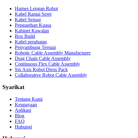
Harnes Lengan Robot
Kabel Rantai Seret
Kabel Sensor
Pengagihan Kuasa
Kabinet Kawalan
Box Build
Kabel perubatan
Penyambung Tersuai
Robotic Cable Assembly Manufacturer
Drag Chain Cable Assembly
Continuous Flex Cable Assembly
Six Axis Robot Dress Pack
Collaborative Robot Cable Assembly
Syarikat
Tentang Kami
Keupayaan
Aplikasi
Blog
FAQ
Hubungi