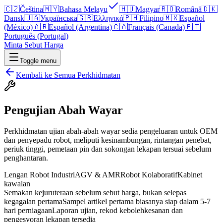
🇨🇿
Čeština
🇲🇾
Bahasa Melayu
🇭🇺
Magyar
🇷🇴
Română
🇩🇰
Dansk
🇺🇦
Українська
🇬🇷
Ελληνικά
🇵🇭
Filipino
🇲🇽
Español
(México)
🇦🇷
Español (Argentina)
🇨🇦
Français (Canada)
🇵🇹
Português (Portugal)
Minta Sebut Harga
Toggle menu
Kembali ke Semua Perkhidmatan
Pengujian Abah Wayar
Perkhidmatan ujian abah-abah wayar sedia pengeluaran untuk OEM
dan penyepadu robot, meliputi kesinambungan, rintangan penebat,
periuk tinggi, pemetaan pin dan sokongan lekapan tersuai sebelum
penghantaran.
Lengan Robot Industri
AGV & AMR
Robot Kolaboratif
Kabinet
kawalan
Semakan kejuruteraan sebelum sebut harga, bukan selepas
kegagalan pertama
Sampel artikel pertama biasanya siap dalam 5-7
hari perniagaan
Laporan ujian, rekod kebolehkesanan dan
pengesyoran lekapan tersedia