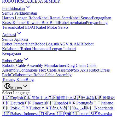
ROBOTICS
CABLE ASSEMBLY
Perkhidmatan
Semua Perkhidmatan
Harnes Lengan Robot
Kabel Rantai Seret
Kabel Sensor
Pengagihan
Kuasa
Kabinet Kawalan
Box Build
Kabel perubatan
Penyambung
Tersuai
Kabel EOAT
Kabel Motor Servo
Aplikasi
Semua Aplikasi
Robot Pembersihan
Robot Logistik
AGV & AMR
Robot
Kolaboratif
Robot Humanoid
Lengan Industri
Keupayaan
Robot Cable
Robotic Cable Assembly Manufacturer
Drag Chain Cable
Assembly
Continuous Flex Cable Assembly
Six Axis Robot Dress
Pack
Collaborative Robot Cable Assembly
Tentang Kami
Blog
🇲🇾
ms
Select Language
🇺🇸
English
🇨🇳
简体中文
🇹🇼
繁體中文
🇯🇵
日本語
🇰🇷
한국어
🇩🇪
Deutsch
🇫🇷
Français
🇪🇸
Español
🇧🇷
Português
🇮🇹
Italiano
🇵🇱
Polski
🇹🇷
Türkçe
🇻🇳
Tiếng Việt
🇸🇦
العربية
🇳🇱
Nederlands
🇮🇩
Bahasa Indonesia
🇹🇭
ไทย
🇮🇳
हिन्दी
🇮🇱
עברית
🇸🇪
Svenska