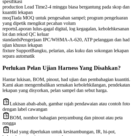
spesifikasi
production Lead Time
2-4 minggu biasa bergantung pada skop dan
kuantiti lekapan
moq
Tiada MOQ untuk pengesahan sampel; program pengeluaran
yang dipetik mengikut pecahan volum
reports
Laporan lulus-gagal digital, log kegagalan, kebolehkesanan
lot dan rekod QC keluar
standards
Pengerjaan IPC/WHMA-A-620, ATP pelanggan dan had
ujian khusus lekapan
fixture Support
Bangku, pelarian, alas kuku dan sokongan lekapan
separa automatik
Perlukan Pelan Ujian Harness Yang Disahkan?
Hantar lukisan, BOM, pinout, had ujian dan pembahagian kuantiti.
Kami akan mengembalikan semakan kebolehkilangan, pendekatan
lekapan yang disyorkan, pelan sampel dan sebut harga.
Lukisan abah-abah, gambar rajah pendawaian atau contoh foto
dengan label cawangan
BOM, nombor bahagian penyambung dan pinout atau peta
rongga
Had yang diperlukan untuk kesinambungan, IR, hi-pot,