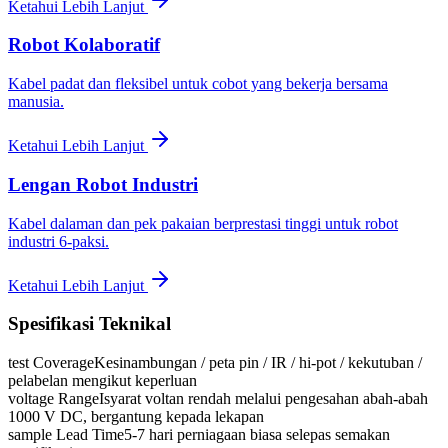
Ketahui Lebih Lanjut
Robot Kolaboratif
Kabel padat dan fleksibel untuk cobot yang bekerja bersama
manusia.
Ketahui Lebih Lanjut
Lengan Robot Industri
Kabel dalaman dan pek pakaian berprestasi tinggi untuk robot
industri 6-paksi.
Ketahui Lebih Lanjut
Spesifikasi Teknikal
test Coverage
Kesinambungan / peta pin / IR / hi-pot / kekutuban /
pelabelan mengikut keperluan
voltage Range
Isyarat voltan rendah melalui pengesahan abah-abah
1000 V DC, bergantung kepada lekapan
sample Lead Time
5-7 hari perniagaan biasa selepas semakan