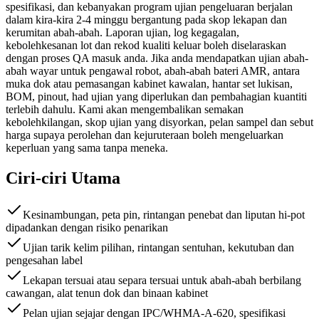
spesifikasi, dan kebanyakan program ujian pengeluaran berjalan
dalam kira-kira 2-4 minggu bergantung pada skop lekapan dan
kerumitan abah-abah. Laporan ujian, log kegagalan,
kebolehkesanan lot dan rekod kualiti keluar boleh diselaraskan
dengan proses QA masuk anda. Jika anda mendapatkan ujian abah-
abah wayar untuk pengawal robot, abah-abah bateri AMR, antara
muka dok atau pemasangan kabinet kawalan, hantar set lukisan,
BOM, pinout, had ujian yang diperlukan dan pembahagian kuantiti
terlebih dahulu. Kami akan mengembalikan semakan
kebolehkilangan, skop ujian yang disyorkan, pelan sampel dan sebut
harga supaya perolehan dan kejuruteraan boleh mengeluarkan
keperluan yang sama tanpa meneka.
Ciri-ciri Utama
Kesinambungan, peta pin, rintangan penebat dan liputan hi-pot
dipadankan dengan risiko penarikan
Ujian tarik kelim pilihan, rintangan sentuhan, kekutuban dan
pengesahan label
Lekapan tersuai atau separa tersuai untuk abah-abah berbilang
cawangan, alat tenun dok dan binaan kabinet
Pelan ujian sejajar dengan IPC/WHMA-A-620, spesifikasi