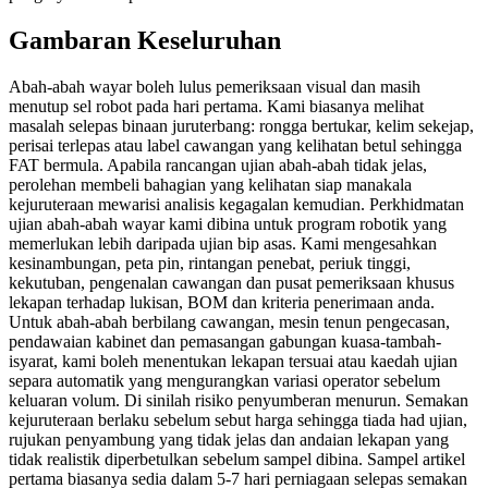
Gambaran Keseluruhan
Abah-abah wayar boleh lulus pemeriksaan visual dan masih
menutup sel robot pada hari pertama. Kami biasanya melihat
masalah selepas binaan juruterbang: rongga bertukar, kelim sekejap,
perisai terlepas atau label cawangan yang kelihatan betul sehingga
FAT bermula. Apabila rancangan ujian abah-abah tidak jelas,
perolehan membeli bahagian yang kelihatan siap manakala
kejuruteraan mewarisi analisis kegagalan kemudian. Perkhidmatan
ujian abah-abah wayar kami dibina untuk program robotik yang
memerlukan lebih daripada ujian bip asas. Kami mengesahkan
kesinambungan, peta pin, rintangan penebat, periuk tinggi,
kekutuban, pengenalan cawangan dan pusat pemeriksaan khusus
lekapan terhadap lukisan, BOM dan kriteria penerimaan anda.
Untuk abah-abah berbilang cawangan, mesin tenun pengecasan,
pendawaian kabinet dan pemasangan gabungan kuasa-tambah-
isyarat, kami boleh menentukan lekapan tersuai atau kaedah ujian
separa automatik yang mengurangkan variasi operator sebelum
keluaran volum. Di sinilah risiko penyumberan menurun. Semakan
kejuruteraan berlaku sebelum sebut harga sehingga tiada had ujian,
rujukan penyambung yang tidak jelas dan andaian lekapan yang
tidak realistik diperbetulkan sebelum sampel dibina. Sampel artikel
pertama biasanya sedia dalam 5-7 hari perniagaan selepas semakan