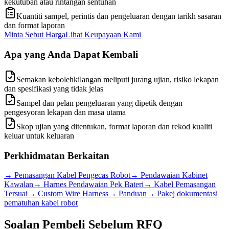
kekutuban atau rintangan sentuhan
Kuantiti sampel, perintis dan pengeluaran dengan tarikh sasaran
dan format laporan
Minta Sebut Harga
Lihat Keupayaan Kami
Apa yang Anda Dapat Kembali
Semakan kebolehkilangan meliputi jurang ujian, risiko lekapan
dan spesifikasi yang tidak jelas
Sampel dan pelan pengeluaran yang dipetik dengan
pengesyoran lekapan dan masa utama
Skop ujian yang ditentukan, format laporan dan rekod kualiti
keluar untuk keluaran
Perkhidmatan Berkaitan
→
Pemasangan Kabel Pengecas Robot
→
Pendawaian Kabinet
Kawalan
→
Harnes Pendawaian Pek Bateri
→
Kabel Pemasangan
Tersuai
→
Custom Wire Harness
→
Panduan
→
Pakej dokumentasi
pematuhan kabel robot
Soalan Pembeli Sebelum RFQ