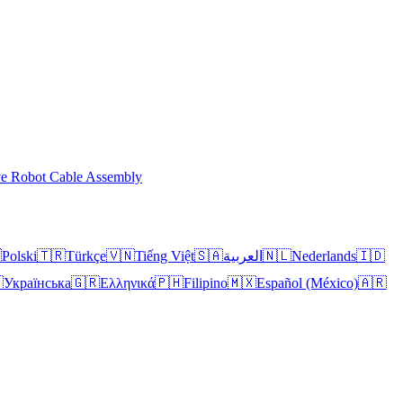
ve Robot Cable Assembly

Polski
🇹🇷
Türkçe
🇻🇳
Tiếng Việt
🇸🇦
العربية
🇳🇱
Nederlands
🇮🇩

Українська
🇬🇷
Ελληνικά
🇵🇭
Filipino
🇲🇽
Español (México)
🇦🇷