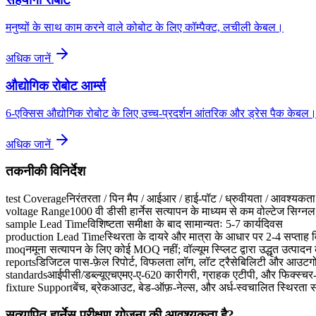
मनुष्यों के साथ काम करने वाले कोबोट के लिए कॉम्पैक्ट, लचीली केबल।
अधिक जानें
औद्योगिक रोबोट आर्म्स
6-एक्सिस औद्योगिक रोबोट के लिए उच्च-प्रदर्शन आंतरिक और ड्रेस पैक केबल
अधिक जानें
तकनीकी विनिर्देश
test Coverage
निरंतरता / पिन मैप / आईआर / हाई-पॉट / ध्रुवीयता / आवश्यकता
voltage Range
1000 वी डीसी हार्नेस सत्यापन के माध्यम से कम वोल्टेज सिग्नल,
sample Lead Time
विशिष्टता समीक्षा के बाद सामान्यतः 5-7 कार्यदिवस
production Lead Time
स्थिरता के दायरे और मात्रा के आधार पर 2-4 सप्ताह व
moq
नमूना सत्यापन के लिए कोई MOQ नहीं; वॉल्यूम स्प्लिट द्वारा उद्धृत उत्पादन 
reports
डिजिटल पास-फ़ेल रिपोर्ट, विफलता लॉग, लॉट ट्रैसेबिलिटी और आउटगोइं
standards
आईपीसी/डब्ल्यूएचएमए-ए-620 कारीगरी, ग्राहक एटीपी, और फिक्स्चर-व
fixture Support
बेंच, ब्रेकआउट, बेड-ऑफ़-नेल्स, और अर्ध-स्वचालित स्थिरता 
सत्यापित हार्नेस परीक्षण योजना की आवश्यकता है?