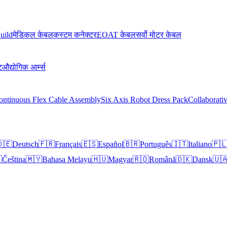
uild
मेडिकल केबल
कस्टम कनेक्टर
EOAT केबल
सर्वो मोटर केबल
ट
औद्योगिक आर्म्स
ontinuous Flex Cable Assembly
Six Axis Robot Dress Pack
Collaborati
🇪
Deutsch
🇫🇷
Français
🇪🇸
Español
🇧🇷
Português
🇮🇹
Italiano
🇵

Čeština
🇲🇾
Bahasa Melayu
🇭🇺
Magyar
🇷🇴
Română
🇩🇰
Dansk
🇺