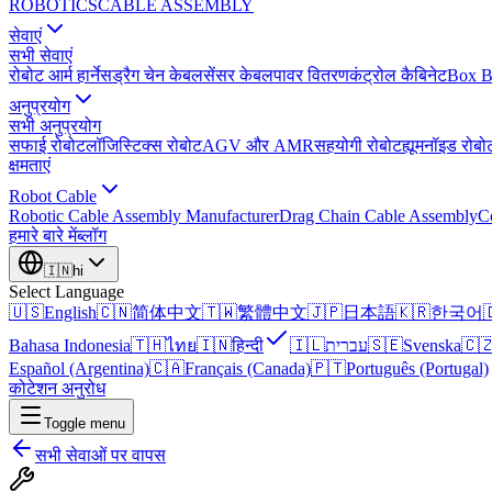
ROBOTICS
CABLE ASSEMBLY
सेवाएं
सभी सेवाएं
रोबोट आर्म हार्नेस
ड्रैग चेन केबल
सेंसर केबल
पावर वितरण
कंट्रोल कैबिनेट
Box B
अनुप्रयोग
सभी अनुप्रयोग
सफाई रोबोट
लॉजिस्टिक्स रोबोट
AGV और AMR
सहयोगी रोबोट
ह्यूमनॉइड रोबो
क्षमताएं
Robot Cable
Robotic Cable Assembly Manufacturer
Drag Chain Cable Assembly
C
हमारे बारे में
ब्लॉग
🇮🇳
hi
Select Language
🇺🇸
English
🇨🇳
简体中文
🇹🇼
繁體中文
🇯🇵
日本語
🇰🇷
한국어

Bahasa Indonesia
🇹🇭
ไทย
🇮🇳
हिन्दी
🇮🇱
עברית
🇸🇪
Svenska
🇨
Español (Argentina)
🇨🇦
Français (Canada)
🇵🇹
Português (Portugal)
कोटेशन अनुरोध
Toggle menu
सभी सेवाओं पर वापस