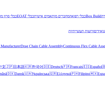
י סרוו מוטור
כבלי EOAT
מחברים מותאמים אישית
כבלי רפואה
Box Build
אר
זרועות תעשייתיות
רובוטים
 Manufacturer
Drag Chain Cable Assembly
Continuous Flex Cable Ass
中文
🇯🇵
日本語
🇰🇷
한국어
🇩🇪
Deutsch
🇫🇷
Français
🇪🇸
Español

mână
🇩🇰
Dansk
🇺🇦
Українська
🇬🇷
Ελληνικά
🇵🇭
Filipino
🇲🇽
Espa