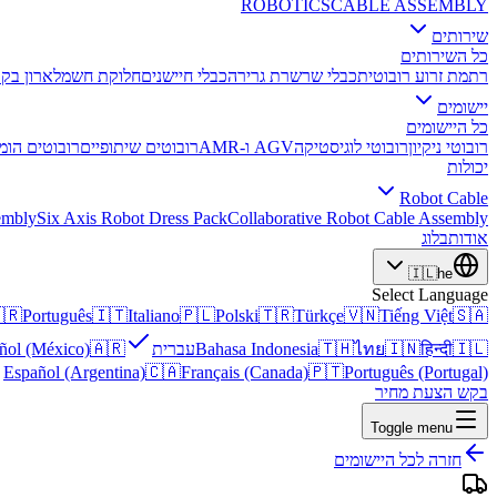
ROBOTICS
CABLE ASSEMBLY
שירותים
כל השירותים
ון בקרה
חלוקת חשמל
כבלי חיישנים
כבלי שרשרת גרירה
רתמת זרוע רובוטית
יישומים
כל היישומים
 הומנואידים
רובוטים שיתופיים
AGV ו-AMR
רובוטי לוגיסטיקה
רובוטי ניקיון
יכולות
Robot Cable
embly
Six Axis Robot Dress Pack
Collaborative Robot Cable Assembly
בלוג
אודות
🇮🇱
he
Select Language
🇷
Português
🇮🇹
Italiano
🇵🇱
Polski
🇹🇷
Türkçe
🇻🇳
Tiếng Việt
🇸🇦
ñol (México)
🇦🇷
עברית
Bahasa Indonesia
🇹🇭
ไทย
🇮🇳
हिन्दी
🇮🇱
Español (Argentina)
🇨🇦
Français (Canada)
🇵🇹
Português (Portugal)
בקש הצעת מחיר
Toggle menu
חזרה לכל היישומים