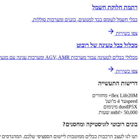
רתמת חלוקת חשמל
כבלי חשמל לעומס כבד למנועים, כוננים ומערכות סוללות.
צפו בשירות
מכלול כבל טעינה של רובוט
מכלולי כבלים לטעינה עבור מערכות AGV, AMR ומערכות עגינה עם מגעי מחזור זוגיות גבוהים, התנגדות נמוכה למגע וסקירה הנדסית לפני השחרור.
צפו בשירות
דרישות התעשייה
20M+ מחזורים
flex Life
speed
עד 4 מ'/שנ'
IP5X מינימום
dust
> 50,000 שעות
mtbf
בונים רובוטי לוגיסטיקה ומחסנים?
תנו לנו לעצב הרכבות כבלים ממוטבות ליישום הספציפי שלכם. המהנדסים של