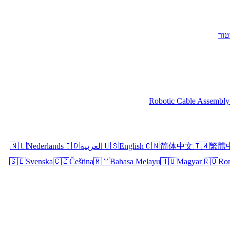
טור
Robotic Cable Assembly
繁體
🇹🇼
简体中文
🇨🇳
English
🇺🇸
العربية
🇮🇩
Nederlands
🇳🇱
🇸🇪
Svenska
🇨🇿
Čeština
🇲🇾
Bahasa Melayu
🇭🇺
Magyar
🇷🇴
Ro