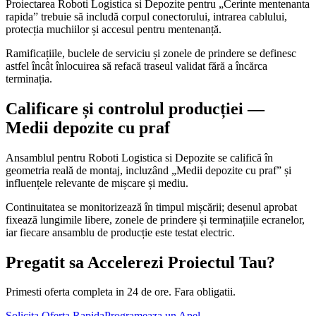
Proiectarea Roboti Logistica si Depozite pentru „Cerinte mentenanta
rapida” trebuie să includă corpul conectorului, intrarea cablului,
protecția muchiilor și accesul pentru mentenanță.
Ramificațiile, buclele de serviciu și zonele de prindere se definesc
astfel încât înlocuirea să refacă traseul validat fără a încărca
terminația.
Calificare și controlul producției —
Medii depozite cu praf
Ansamblul pentru Roboti Logistica si Depozite se califică în
geometria reală de montaj, incluzând „Medii depozite cu praf” și
influențele relevante de mișcare și mediu.
Continuitatea se monitorizează în timpul mișcării; desenul aprobat
fixează lungimile libere, zonele de prindere și terminațiile ecranelor,
iar fiecare ansamblu de producție este testat electric.
Pregatit sa Accelerezi Proiectul Tau?
Primesti oferta completa in 24 de ore. Fara obligatii.
Solicita Oferta Rapida
Programeaza un Apel