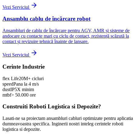
Vezi Serviciul
Ansamblu cablu de încărcare robot
Ansambluri de cablu de încărcare pentru AGV, AMR și sisteme de
andocare cu contacte mari cu ciclu de contact, rezistență scăzută la
contact și revizuire tehnică înainte de lansare.
Vezi Serviciul
Cerinte Industrie
flex Life
20M+ cicluri
speed
Pana la 4 m/s
dust
IP5X minim
mtbf
> 50.000 ore
Construiti Roboti Logistica si Depozite?
Lasati-ne sa proiectam ansambluri cabluri optimizate pentru aplicatia
dumneavoastra specifica. Inginerii nostri inteleg cerintele roboti
logistica si depozite.