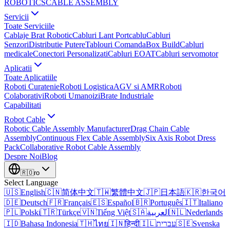
ROBOTICS
CABLE ASSEMBLY
Servicii
Toate Serviciile
Cablaje Brat Robotic
Cabluri Lant Portcablu
Cabluri
Senzori
Distributie Putere
Tablouri Comanda
Box Build
Cabluri
medicale
Conectori Personalizati
Cabluri EOAT
Cabluri servomotor
Aplicatii
Toate Aplicatiile
Roboti Curatenie
Roboti Logistica
AGV si AMR
Roboti
Colaborativi
Roboti Umanoizi
Brate Industriale
Capabilitati
Robot Cable
Robotic Cable Assembly Manufacturer
Drag Chain Cable
Assembly
Continuous Flex Cable Assembly
Six Axis Robot Dress
Pack
Collaborative Robot Cable Assembly
Despre Noi
Blog
🇷🇴
ro
Select Language
🇺🇸
English
🇨🇳
简体中文
🇹🇼
繁體中文
🇯🇵
日本語
🇰🇷
한국어
🇩🇪
Deutsch
🇫🇷
Français
🇪🇸
Español
🇧🇷
Português
🇮🇹
Italiano
🇵🇱
Polski
🇹🇷
Türkçe
🇻🇳
Tiếng Việt
🇸🇦
العربية
🇳🇱
Nederlands
🇮🇩
Bahasa Indonesia
🇹🇭
ไทย
🇮🇳
हिन्दी
🇮🇱
עברית
🇸🇪
Svenska