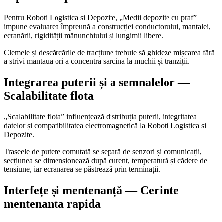
Pentru Roboti Logistica si Depozite, „Medii depozite cu praf”
impune evaluarea împreună a construcției conductorului, mantalei,
ecranării, rigidității mănunchiului și lungimii libere.
Clemele și descărcările de tracțiune trebuie să ghideze mișcarea fără
a strivi mantaua ori a concentra sarcina la muchii și tranziții.
Integrarea puterii și a semnalelor —
Scalabilitate flota
„Scalabilitate flota” influențează distribuția puterii, integritatea
datelor și compatibilitatea electromagnetică la Roboti Logistica si
Depozite.
Traseele de putere comutată se separă de senzori și comunicații,
secțiunea se dimensionează după curent, temperatură și cădere de
tensiune, iar ecranarea se păstrează prin terminații.
Interfețe și mentenanță — Cerinte
mentenanta rapida