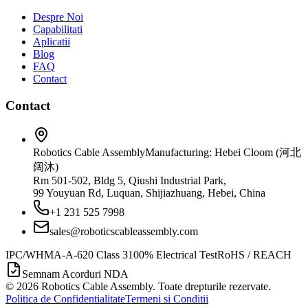
Despre Noi
Capabilitati
Aplicatii
Blog
FAQ
Contact
Contact
Robotics Cable Assembly
Manufacturing: Hebei Cloom (河北
阔沐)
Rm 501-502, Bldg 5, Qiushi Industrial Park,
99 Youyuan Rd, Luquan, Shijiazhuang, Hebei, China
+1 231 525 7998
sales@roboticscableassembly.com
IPC/WHMA-A-620 Class 3
100% Electrical Test
RoHS / REACH
Semnam Acorduri NDA
©
2026
Robotics Cable Assembly. Toate drepturile rezervate.
Politica de Confidentialitate
Termeni si Conditii