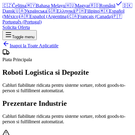
🇨🇿
Čeština
🇲🇾
Bahasa Melayu
🇭🇺
Magyar
🇷🇴
Română
🇩🇰
Dansk
🇺🇦
Українська
🇬🇷
Ελληνικά
🇵🇭
Filipino
🇲🇽
Español
(México)
🇦🇷
Español (Argentina)
🇨🇦
Français (Canada)
🇵🇹
Português (Portugal)
Solicita Oferta
Toggle menu
Inapoi la Toate Aplicatiile
Piata Principala
Roboti Logistica si Depozite
Cabluri fiabilitate ridicata pentru sisteme sortare, roboti goods-to-
person si fulfillment automatizat.
Prezentare Industrie
Cabluri fiabilitate ridicata pentru sisteme sortare, roboti goods-to-
person si fulfillment automatizat.